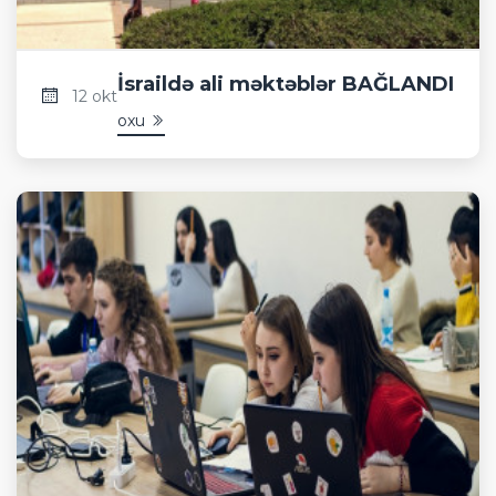
İsraildə ali məktəblər BAĞLANDI
12 okt
oxu