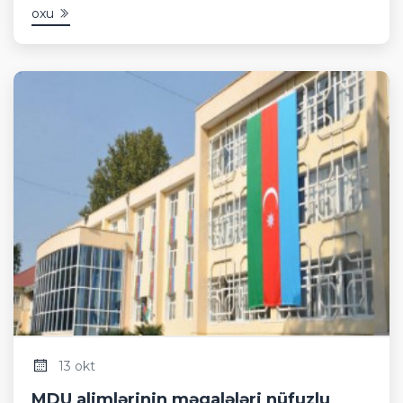
oxu
13 okt
MDU alimlərinin məqalələri nüfuzlu