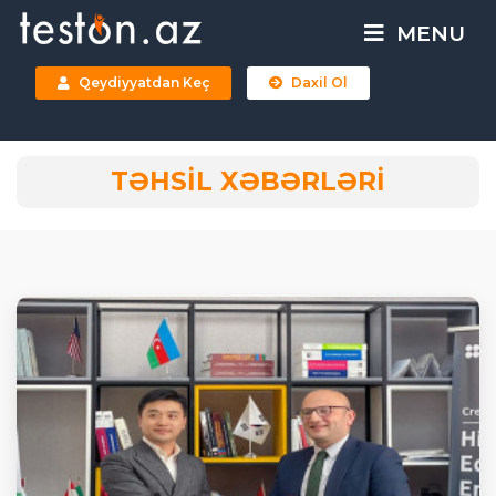
MENU
Qeydiyyatdan Keç
Daxil Ol
TƏHSİL XƏBƏRLƏRİ