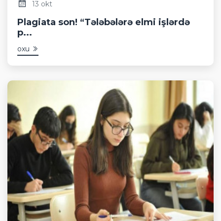
13 okt
Plagiata son! “Tələbələrə elmi işlərdə
p...
oxu