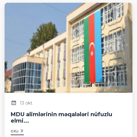
13 okt
MDU alimlərinin məqalələri nüfuzlu
elmi...
oxu