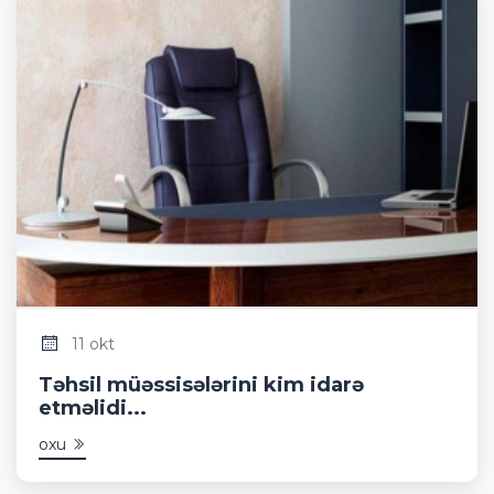
11 okt
Təhsil müəssisələrini kim idarə
etməlidi...
oxu