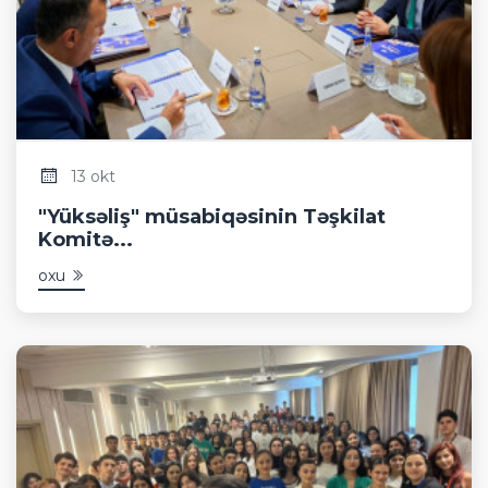
13 okt
"Yüksəliş" müsabiqəsinin Təşkilat
Komitə...
oxu