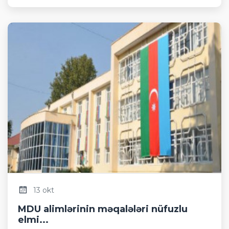
13 okt
MDU alimlərinin məqalələri nüfuzlu
elmi...