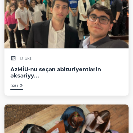
13 okt
AzMİU-nu seçən abituriyentlərin
əksəriyy...
oxu