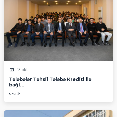
13 okt
Tələbələr Təhsil Tələbə Krediti ilə
bağl...
oxu