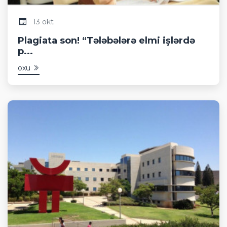
13 okt
Plagiata son! “Tələbələrə elmi işlərdə
p...
oxu