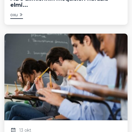
elmi...
oxu
13 okt