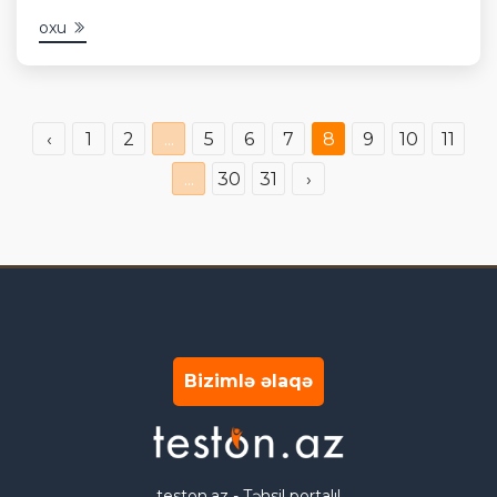
oxu
‹
1
2
...
5
6
7
8
9
10
11
...
30
31
›
Bizimlə əlaqə
teston.az - Təhsil portalı!