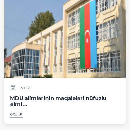
13 okt
MDU alimlərinin məqalələri nüfuzlu
elmi...
oxu