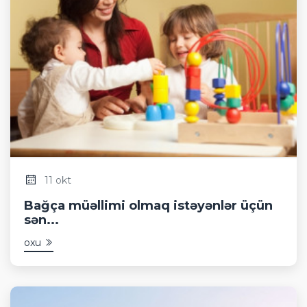
11 okt
Bağça müəllimi olmaq istəyənlər üçün
sən...
oxu