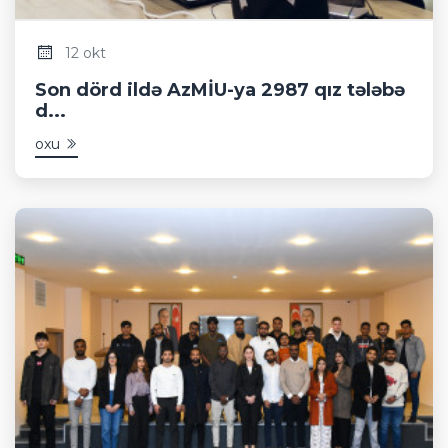
12 okt
Son dörd ildə AzMİU-ya 2987 qız tələbə
d...
oxu