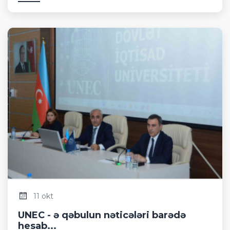
11 okt
UNEC - ə qəbulun nəticələri barədə
hesab...