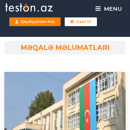
MENU
Qeydiyyatdan Keç
Daxil Ol
MƏQALƏ MƏLUMATLARI