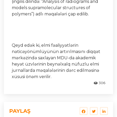
(ingilis dilində: “Analysıs of radıograms and
models supramolecular structures of
polymers”) adlı məqalələri çap edilib.
Qeyd edək ki, elmi fəaliyyətlərin
nəticəyönümlüyünün artırılmasını diqqət
mərkəzində saxlayan MDU-da akademik
heyət üzvlərinin beynəlxalq nüfuzlu elmi
jurnallarda məqalələrinin dərc edilməsinə
xüsusi önəm verilir.
306
PAYLAŞ