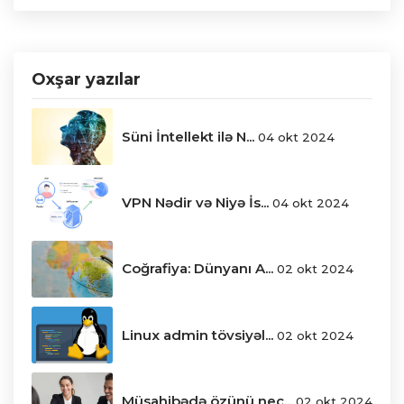
Oxşar yazılar
Süni İntellekt ilə N...
04 okt 2024
VPN Nədir və Niyə İs...
04 okt 2024
Coğrafiya: Dünyanı A...
02 okt 2024
Linux admin tövsiyəl...
02 okt 2024
Müsahibədə özünü nec...
02 okt 2024