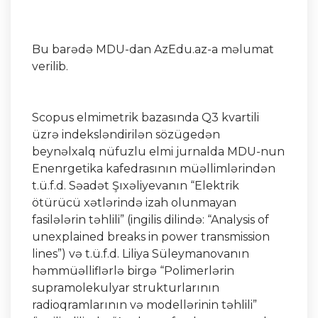
Bu barədə MDU-dan AzEdu.az-a məlumat
verilib.
Scopus elmimetrik bazasında Q3 kvartili
üzrə indeksləndirilən sözügedən
beynəlxalq nüfuzlu elmi jurnalda MDU-nun
Enenrgetika kafedrasının müəllimlərindən
t.ü.f.d. Səadət Şıxəliyevanın “Elektrik
ötürücü xətlərində izah olunmayan
fasilələrin təhlili” (ingilis dilində: “Analysis of
unexplained breaks in power transmission
lines”) və t.ü.f.d. Liliya Süleymanovanın
həmmüəlliflərlə birgə “Polimerlərin
supramolekulyar strukturlarının
radioqramlarının və modellərinin təhlili”