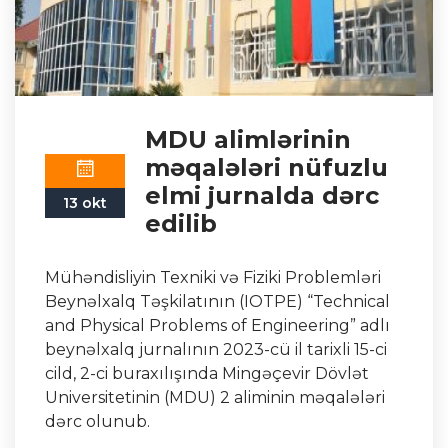
MDU alimlərinin
məqalələri nüfuzlu
elmi jurnalda dərc
13 okt
edilib
Mühəndisliyin Texniki və Fiziki Problemləri
Beynəlxalq Təşkilatının (IOTPE) “Technical
and Physical Problems of Engineering” adlı
beynəlxalq jurnalının 2023-cü il tarixli 15-ci
cild, 2-ci buraxılışında Mingəçevir Dövlət
Universitetinin (MDU) 2 aliminin məqalələri
dərc olunub.