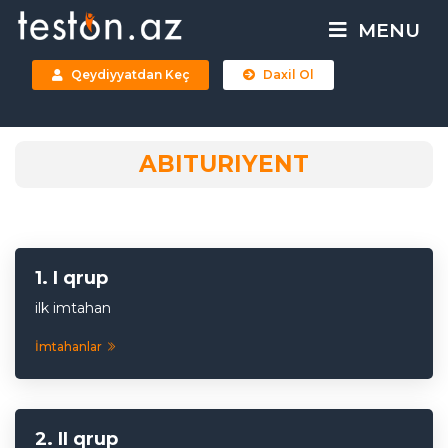
MENU
Qeydiyyatdan Keç
Daxil Ol
ABITURIYENT
I qrup
ilk imtahan
İmtahanlar
II qrup