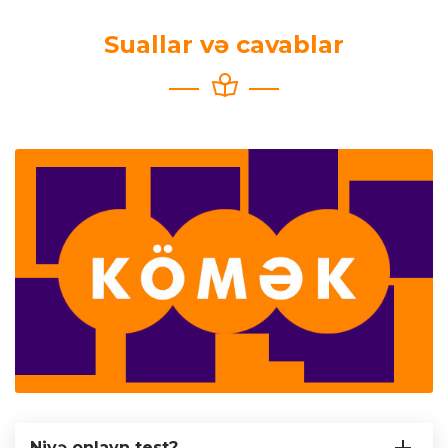
Suallar və cavablar
Niyə onlayn test?