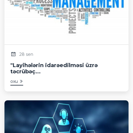
28 sen
"Layihələrin idarəedilməsi üzrə
təcrübəç...
oxu