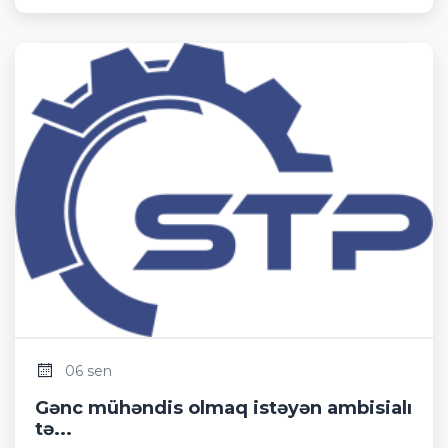
06 sen
Gənc mühəndis olmaq istəyən ambisialı
tə...