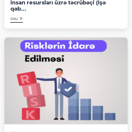
İnsan resursları üzrə təcrübəçi (İşə
qəb...
oxu