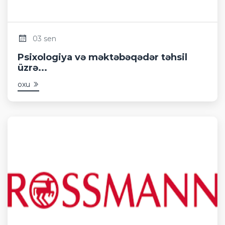
03 sen
Psixologiya və məktəbəqədər təhsil
üzrə...
oxu