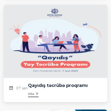
Qayıdış təcrübə proqramı
07 sen
oxu