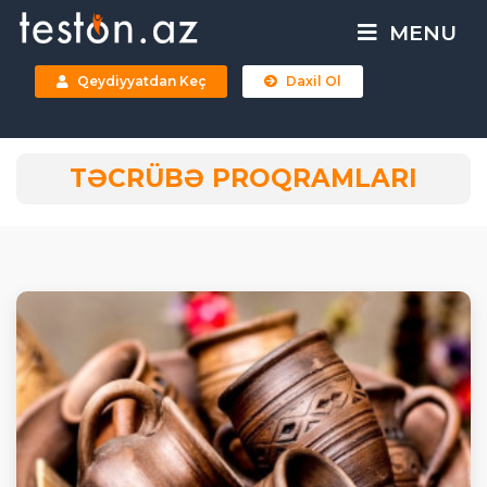
MENU
Qeydiyyatdan Keç
Daxil Ol
TƏCRÜBƏ PROQRAMLARI