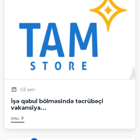
03 sen
İşə qəbul bölməsində təcrübəçi
vakansiya...
oxu