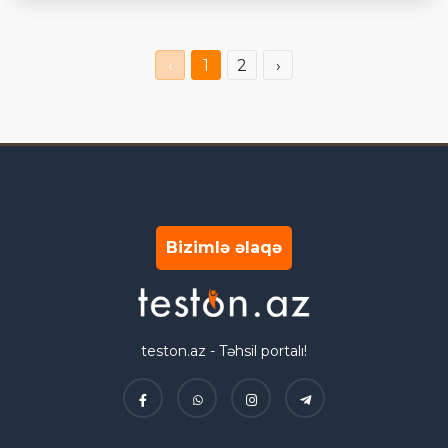
‹
1
2
›
Bizimlə əlaqə
teston.az - Təhsil portalı!