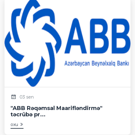
03 sen
"ABB Rəqəmsal Maarifləndirmə"
təcrübə pr...
oxu