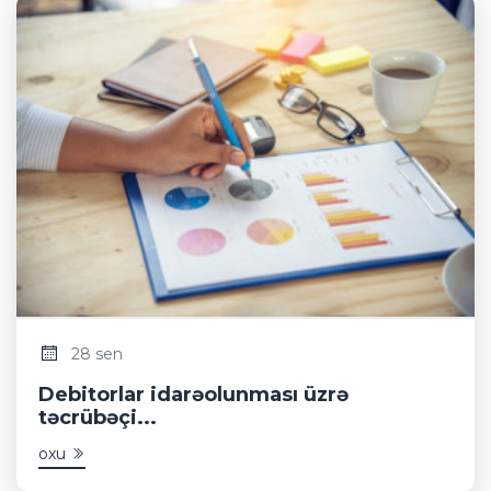
28 sen
Debitorlar idarəolunması üzrə
təcrübəçi...
oxu