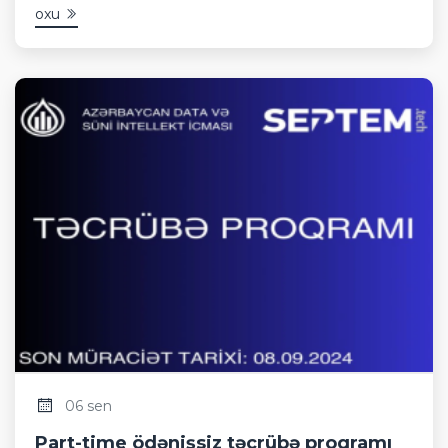
oxu
06 sen
Part-time ödənişsiz təcrübə proqramı