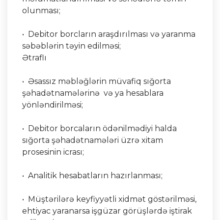
olunması;
• Debitor borcların araşdırılması və yaranma
səbəblərin təyin edilməsi;
Ətraflı
• Əsassız məbləğlərin müvafiq sığorta
şəhadətnamələrinə və ya hesablara
yönləndirilməsi;
• Debitor borcaların ödənilmədiyi halda
sığorta şəhadətnamələri üzrə xitam
prosesinin icrası;
• Analitik hesabatların hazırlanması;
• Müştərilərə keyfiyyətli xidmət göstərilməsi,
ehtiyac yaranarsa işgüzar görüşlərdə iştirak