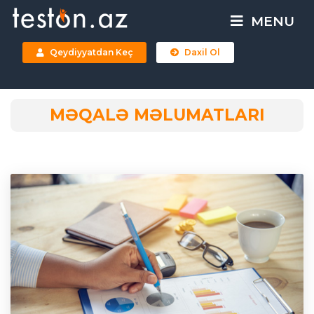
MENU
Qeydiyyatdan Keç
Daxil Ol
MƏQALƏ MƏLUMATLARI