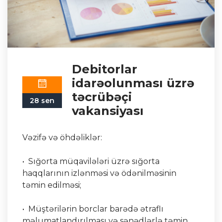
Debitorlar
idarəolunması üzrə
təcrübəçi
28 sen
vakansiyası
Vəzifə və öhdəliklər:
• Sığorta müqavilələri üzrə sığorta
haqqlarının izlənməsi və ödənilməsinin
təmin edilməsi;
• Müştərilərin borclar barədə ətraflı
məlumatlandırılması və sənədlərlə təmin