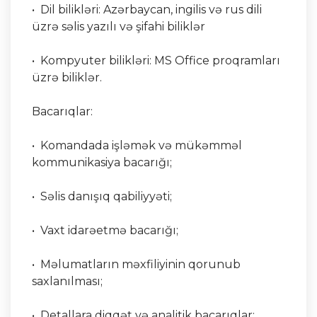
• Dil bilikləri: Azərbaycan, ingilis və rus dili
üzrə səlis yazılı və şifahi biliklər
• Kompyuter bilikləri: MS Office proqramları
üzrə biliklər.
Bacarıqlar:
• Komandada işləmək və mükəmməl
kommunikasiya bacarığı;
• Səlis danışıq qabiliyyəti;
• Vaxt idarəetmə bacarığı;
• Məlumatların məxfiliyinin qorunub
saxlanılması;
• Detallara diqqət və analitik bacarıqlar;