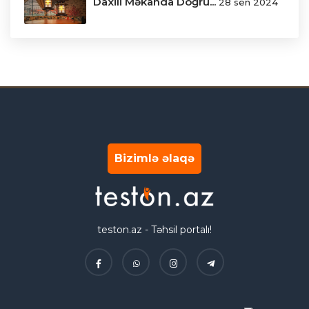
Daxili Məkanda Doğru...
28 sen 2024
Bizimlə əlaqə
teston.az - Təhsil portalı!