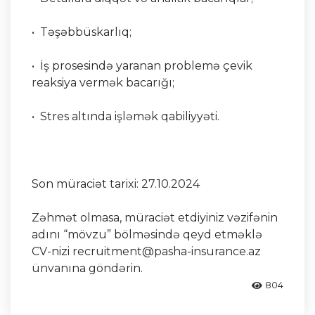
• Təşəbbüskarlıq;
• İş prosesində yaranan problemə çevik
reaksiya vermək bacarığı;
• Stres altında işləmək qabiliyyəti.
Son müraciət tarixi: 27.10.2024
Zəhmət olmasa, müraciət etdiyiniz vəzifənin
adını “mövzu” bölməsində qeyd etməklə
CV-nizi recruitment@pasha-insurance.az
ünvanına göndərin.
804