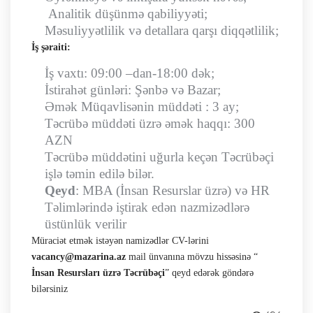
Analitik düşünmə qabiliyyəti;
Məsuliyyətlilik və detallara qarşı diqqətlilik;
İş şəraiti:
İş vaxtı: 09:00 –dan-18:00 dək;
İstirahət günləri: Şənbə və Bazar;
Əmək Müqavlisənin müddəti : 3 ay;
Təcrübə müddəti üzrə əmək haqqı: 300
AZN
Təcrübə müddətini uğurla keçən Təcrübəçi
işlə təmin edilə bilər.
Qeyd
: MBA (İnsan Resurslar üzrə) və HR
Təlimlərində iştirak edən nazmizədlərə
üstünlük verilir
Müraciət etmək istəyən namizədlər CV-lərini
vacancy@mazarina.az
mail ünvanına mövzu hissəsinə “
İnsan Resursları üzrə Təcrübəçi
” qeyd edərək göndərə
bilərsiniz