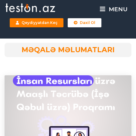
MENU
Qeydiyyatdan Keç
Daxil Ol
MƏQALƏ MƏLUMATLARI