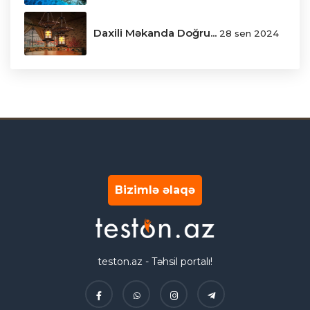
Daxili Məkanda Doğru...
28 sen 2024
Bizimlə əlaqə
teston.az - Təhsil portalı!