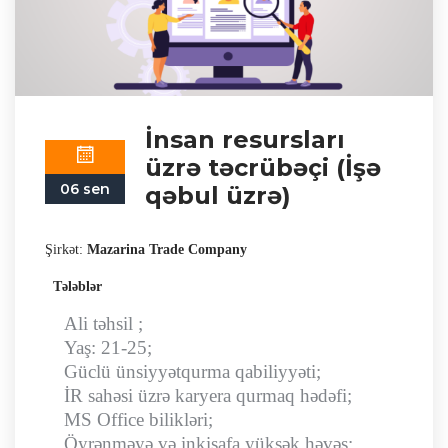
İnsan resursları
üzrə təcrübəçi (İşə
06 sen
qəbul üzrə)
Şirkət:
Mazarina Trade Company
Tələblər
Ali təhsil ;
Yaş: 21-25;
Güclü ünsiyyətqurma qabiliyyəti;
İR sahəsi üzrə karyera qurmaq hədəfi;
MS Office bilikləri;
Öyrənməyə və inkişafa yüksək həvəs;