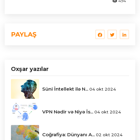
494
PAYLAŞ
Oxşar yazılar
Süni İntellekt ilə N...
04 okt 2024
VPN Nədir və Niyə İs...
04 okt 2024
Coğrafiya: Dünyanı A...
02 okt 2024