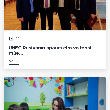
16 okt
UNEC Rusiyanın aparıcı elm və təhsil
müə...
oxu