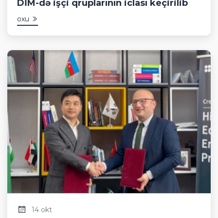
DİM-də işçi qruplarının iclası keçirilib
oxu
14 okt