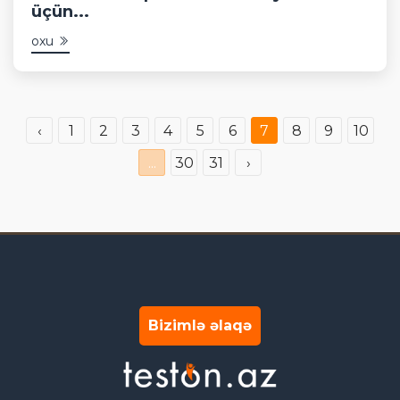
üçün...
oxu
‹
1
2
3
4
5
6
7
8
9
10
...
30
31
›
Bizimlə əlaqə