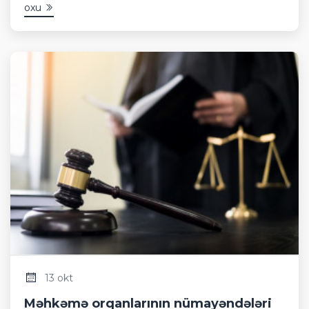
oxu
13 okt
Məhkəmə orqanlarının nümayəndələri