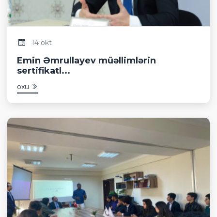
14 okt
Emin Əmrullayev müəllimlərin
sertifikatl...
oxu