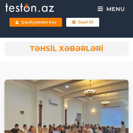
MENU
Qeydiyyatdan Keç
Daxil Ol
TƏHSİL XƏBƏRLƏRİ