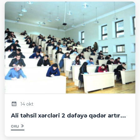
14 okt
Ali təhsil xərcləri 2 dəfəyə qədər artır...
oxu