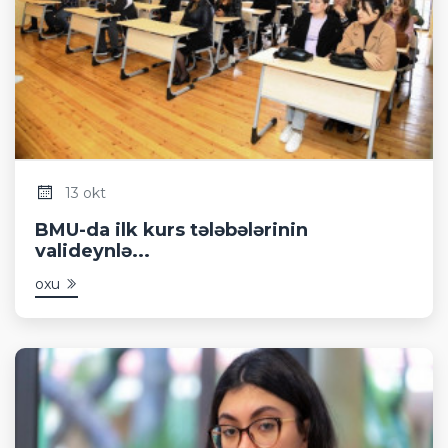
13 okt
BMU-da ilk kurs tələbələrinin
valideynlə...
oxu