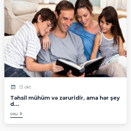
13 okt
Təhsil mühüm və zəruridir, ama hər şey
d...
oxu