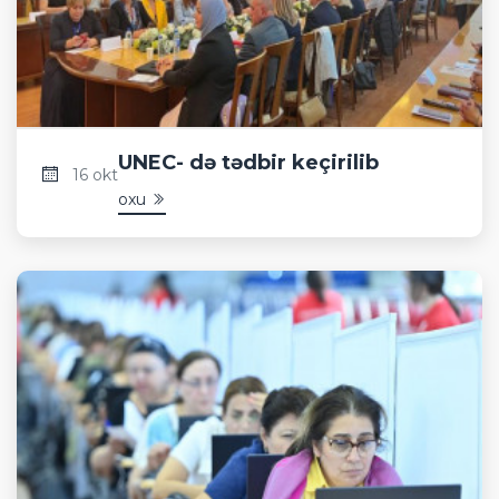
UNEC- də tədbir keçirilib
16 okt
oxu