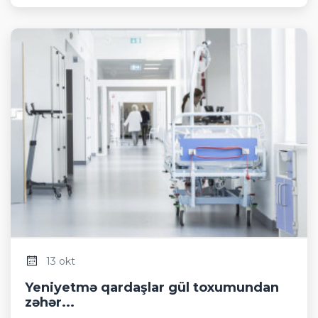
13 okt
Yeniyetmə qardaşlar gül toxumundan
zəhər...