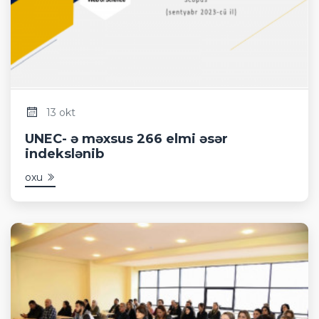
13 okt
UNEC- ə məxsus 266 elmi əsər
indekslənib
oxu