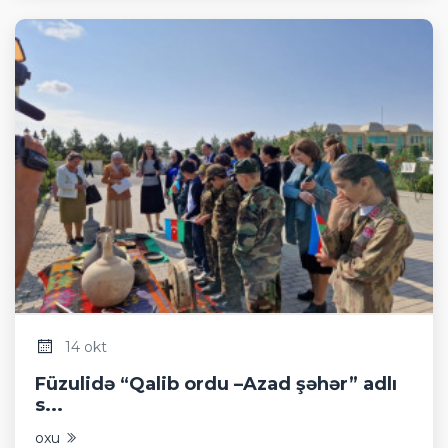
14 okt
Füzulidə “Qalib ordu –Azad şəhər” adlı
s...
oxu