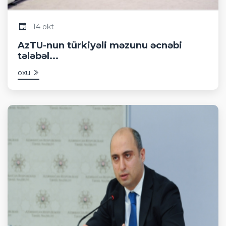
14 okt
AzTU-nun türkiyəli məzunu əcnəbi
tələbəl...
oxu