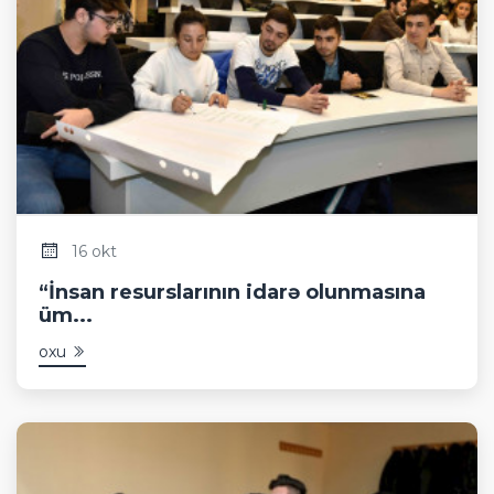
16 okt
“İnsan resurslarının idarə olunmasına
üm...
oxu