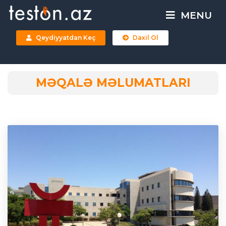
MENU
Qeydiyyatdan Keç
Daxil Ol
MƏQALƏ MƏLUMATLARI