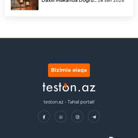
Daxili Məkanda Doğru...
28 sen 2024
Bizimlə əlaqə
teston.az - Təhsil portalı!