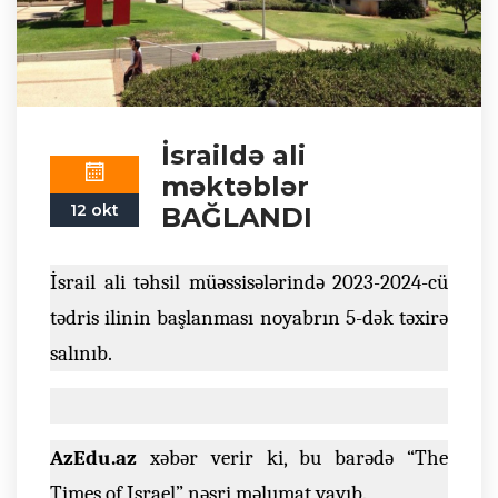
İsraildə ali
məktəblər
12 okt
BAĞLANDI
İsrail ali təhsil müəssisələrində 2023-2024-cü
tədris ilinin başlanması noyabrın 5-dək təxirə
salınıb.
AzEdu.az
xəbər verir ki, bu barədə “The
Times of Israel” nəşri məlumat yayıb.