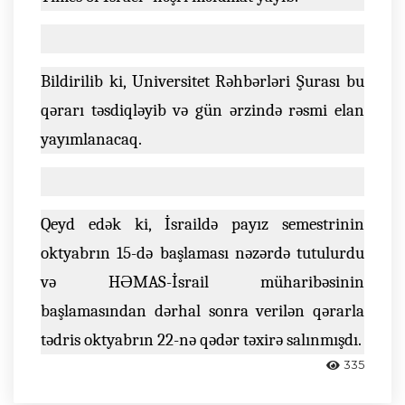
Bildirilib ki, Universitet Rəhbərləri Şurası bu
qərarı təsdiqləyib və gün ərzində rəsmi elan
yayımlanacaq.
Qeyd edək ki, İsraildə payız semestrinin
oktyabrın 15-də başlaması nəzərdə tutulurdu
və HƏMAS-İsrail müharibəsinin
başlamasından dərhal sonra verilən qərarla
tədris oktyabrın 22-nə qədər təxirə salınmışdı.
335