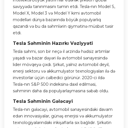
intellektə böyük yatırımlar edərək şirkətin qlobal
səviyyədə tanınmasını təmin etdi. Tesla-nın Model S,
Model X, Model 3 və Model Y kimi avtomobil
modelləri dünya bazarında böyük populyarlıq
qazandı və bu da səhmlərin qiymətinə müsbət təsir
etdi.
Tesla Səhminin Hazırkı Vəziyyəti
Tesla səhmi, son bir neçə il ərzində hədsiz artımlar
yaşadı və bazar dəyəri ilə avtomobil sənayesində
lider mövqeyə çıxdı. Şirkət, yalnız avtomobil deyil,
enerji sektoru və akkumulyator texnologiyaları ilə də
investorlar üçün cəlbedici görünür. 2020-ci ildə
Tesla-nın S&P 500 indeksinə daxil edilməsi,
səhminin daha da populyarlaşmasına səbəb oldu.
Tesla Səhminin Gələcəyi
Tesla-nın gələcəyi, avtomobil sənayesindəki davam
edən innovasiyalar, günəş enerjisi və akkumulyator
texnologiyalarındakı inkişaflarla sıx bağlıdır. Şirkətin