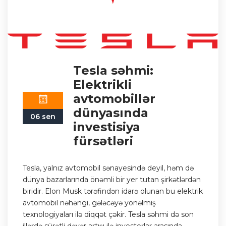
Tesla səhmi:
Elektrikli
avtomobillər
dünyasında
06 sen
investisiya
fürsətləri
Tesla, yalnız avtomobil sənayesində deyil, həm də
dünya bazarlarında önəmli bir yer tutan şirkətlərdən
biridir. Elon Musk tərəfindən idarə olunan bu elektrik
avtomobil nəhəngi, gələcəyə yönəlmiş
texnologiyaları ilə diqqət çəkir. Tesla səhmi də son