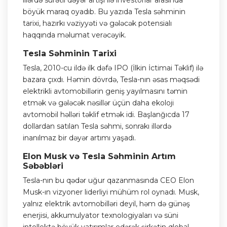
illərdə sürətli dəyər artışı ilə investorlar arasında
böyük maraq oyadıb. Bu yazıda Tesla səhminin
tarixi, hazırkı vəziyyəti və gələcək potensialı
haqqında məlumat verəcəyik.
Tesla Səhminin Tarixi
Tesla, 2010-cu ildə ilk dəfə IPO (İlkin İctimai Təklif) ilə
bazara çıxdı. Həmin dövrdə, Tesla-nın əsas məqsədi
elektrikli avtomobillərin geniş yayılmasını təmin
etmək və gələcək nəsillər üçün daha ekoloji
avtomobil həlləri təklif etmək idi. Başlanğıcda 17
dollardan satılan Tesla səhmi, sonrakı illərdə
inanılmaz bir dəyər artımı yaşadı.
Elon Musk və Tesla Səhminin Artım
Səbəbləri
Tesla-nın bu qədər uğur qazanmasında CEO Elon
Musk-ın vizyoner liderliyi mühüm rol oynadı. Musk,
yalnız elektrik avtomobilləri deyil, həm də günəş
enerjisi, akkumulyator texnologiyaları və süni