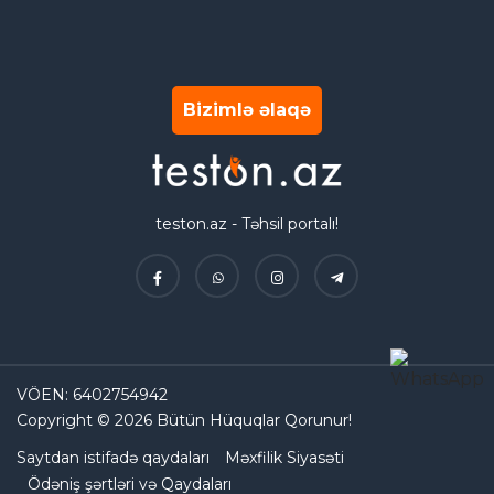
Bizimlə əlaqə
teston.az - Təhsil portalı!
VÖEN: 6402754942
Copyright © 2026 Bütün Hüquqlar Qorunur!
Saytdan istifadə qaydaları
Məxfilik Siyasəti
Ödəniş şərtləri və Qaydaları