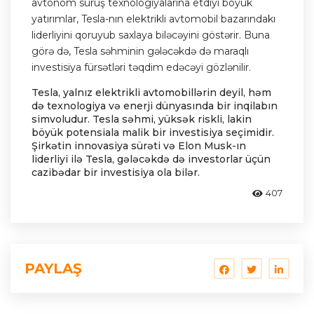
avtonom sürüş texnologiyalarına etdiyi böyük
yatırımlar, Tesla-nın elektrikli avtomobil bazarındakı
liderliyini qoruyub saxlaya biləcəyini göstərir. Buna
görə də, Tesla səhminin gələcəkdə də maraqlı
investisiya fürsətləri təqdim edəcəyi gözlənilir.
Tesla, yalnız elektrikli avtomobillərin deyil, həm
də texnologiya və enerji dünyasında bir inqilabın
simvoludur. Tesla səhmi, yüksək riskli, lakin
böyük potensiala malik bir investisiya seçimidir.
Şirkətin innovasiya sürəti və Elon Musk-ın
liderliyi ilə Tesla, gələcəkdə də investorlar üçün
cazibədar bir investisiya ola bilər.
407
PAYLAŞ