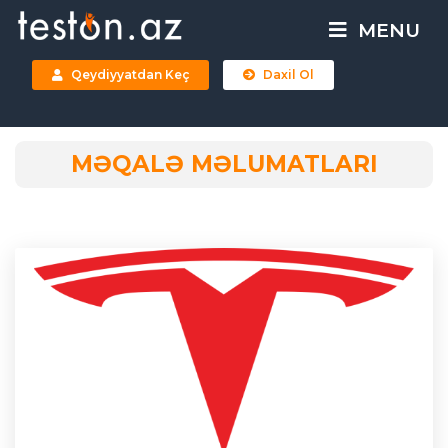
MENU
Qeydiyyatdan Keç
Daxil Ol
MƏQALƏ MƏLUMATLARI