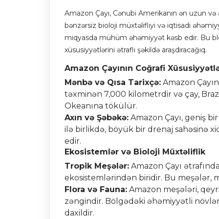
Amazon Çayı, Cənubi Amerikanın ən uzun və ən 
bənzərsiz bioloji müxtəlifliyi və iqtisadi əhəmi
miqyasda mühüm əhəmiyyət kəsb edir. Bu blog
xüsusiyyətlərini ətraflı şəkildə araşdıracağıq.
Amazon Çayının Coğrafi Xüsusiyyətlə
Mənbə və Qısa Tarixçə:
Amazon Çayını
təxminən 7,000 kilometrdir və çay, Braz
Okeanına tökülür.
Axın və Şəbəkə:
Amazon Çayı, geniş bir 
ilə birlikdə, böyük bir drenaj sahəsinə 
edir.
Ekosistemlər və Bioloji Müxtəliflik
Tropik Meşələr:
Amazon Çayı ətrafında
ekosistemlərindən biridir. Bu meşələr, m
Flora və Fauna:
Amazon meşələri, qeyri-
zəngindir. Bölgədəki əhəmiyyətli növlər
daxildir.