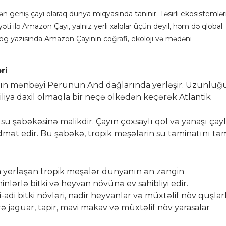
geniş çayı olaraq dünya miqyasında tanınır. Təsirli ekosistemləri
yyəti ilə Amazon Çayı, yalnız yerli xalqlar üçün deyil, həm də qlobal
 yazısında Amazon Çayının coğrafi, ekoloji və mədəni
ri
n mənbəyi Perunun And dağlarında yerləşir. Uzunluğ
iliya daxil olmaqla bir neçə ölkədən keçərək Atlantik
su şəbəkəsinə malikdir. Çayın çoxsaylı qol və yanaşı çayl
xidmət edir. Bu şəbəkə, tropik meşələrin su təminatını tə
 yerləşən tropik meşələr dünyanın ən zəngin
inlərlə bitki və heyvan növünə ev sahibliyi edir.
adi bitki növləri, nadir heyvanlar və müxtəlif növ quşlar
ə jaguar, tapir, mavi makav və müxtəlif növ yarasalar