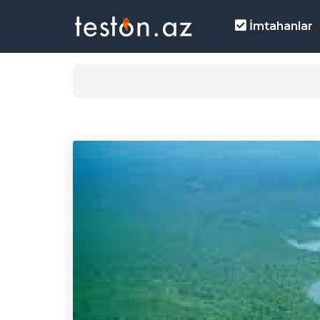
İmtahanlar