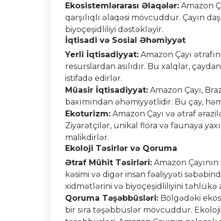
Ekosistemlərarası Əlaqələr:
Amazon Ça
qarşılıqlı əlaqəsi mövcuddur. Çayın daş
biyoçeşidliliyi dəstəkləyir.
İqtisadi və Sosial Əhəmiyyət
Yerli İqtisadiyyat:
Amazon Çayı ətrafınd
resurslardan asılıdır. Bu xalqlar, çaydan
istifadə edirlər.
Müasir İqtisadiyyat:
Amazon Çayı, Brazi
baxımından əhəmiyyətlidir. Bu çay, həmçi
Ekoturizm:
Amazon Çayı və ətraf ərazil
Ziyarətçilər, unikal flora və faunaya y
malikdirlər.
Ekoloji Təsirlər və Qoruma
Ətraf Mühit Təsirləri:
Amazon Çayının və
kəsimi və digər insan fəaliyyəti səbəbin
xidmətlərini və biyoçeşidliliyini təhlükə a
Qoruma Təşəbbüsləri:
Bölgədəki ekosi
bir sıra təşəbbüslər mövcuddur. Ekoloji