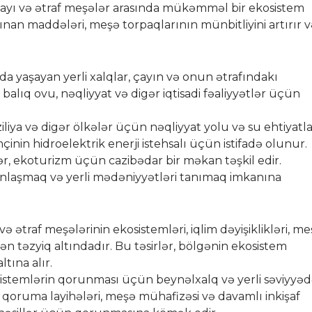
yı və ətraf meşələr arasında mükəmməl bir ekosistem
ınan maddələri, meşə torpaqlarının münbitliyini artırır 
a yaşayan yerli xalqlar, çayın və onun ətrafındakı
 balıq ovu, nəqliyyat və digər iqtisadi fəaliyyətlər üçün
liya və digər ölkələr üçün nəqliyyat yolu və su ehtiyatla
nin hidroelektrik enerji istehsalı üçün istifadə olunur.
ər, ekoturizm üçün cazibədar bir məkan təşkil edir.
axınlaşmaq və yerli mədəniyyətləri tanımaq imkanına
 ətraf meşələrinin ekosistemləri, iqlim dəyişiklikləri, m
dən təzyiq altındadır. Bu təsirlər, bölgənin ekosistem
ltına alır.
stemlərin qorunması üçün beynəlxalq və yerli səviyyə
 qoruma layihələri, meşə mühafizəsi və davamlı inkişaf