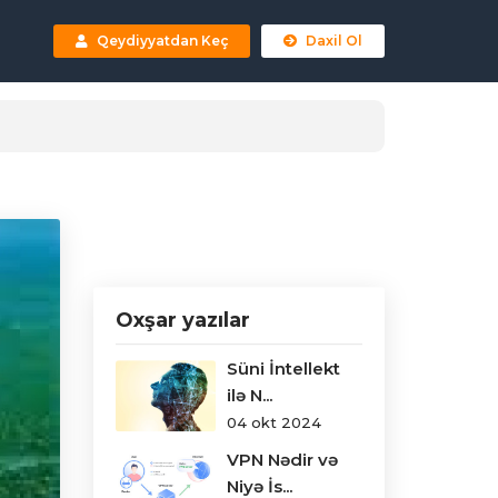
Qeydiyyatdan Keç
Daxil Ol
Oxşar yazılar
Süni İntellekt
ilə N...
04 okt 2024
VPN Nədir və
Niyə İs...