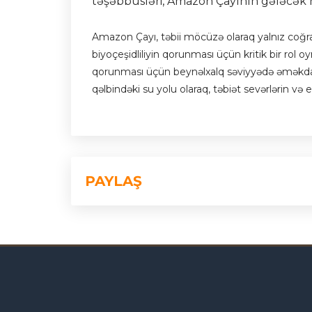
təşəbbüsləri, Amazon Çayının gələcək 
Amazon Çayı, təbii möcüzə olaraq yalnız coğra
biyoçeşidliliyin qorunması üçün kritik bir rol oy
qorunması üçün beynəlxalq səviyyədə əməkdaş
qəlbindəki su yolu olaraq, təbiət sevərlərin və
PAYLAŞ