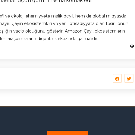
nəsillər üçün qorunmasına kömək edir.
fi və ekoloji əhəmiyyətə malik deyil, həm də qlobal miqyasda
nayır. Çayın ekosistemləri və yerli iqtisadiyyata olan təsiri, onun
lığın vacib olduğunu göstərir. Amazon Çayı, ekosistemlərin
 elmi araşdırmaların diqqət mərkəzində qalmalıdır.