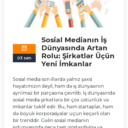
Sosial Medianın İş
Dünyasında Artan
Rolu: Şirkətlər Üçün
03 sen
Yeni İmkanlar
Sosial media son illərdə yalnız şəxsi
həyatımızın deyil, həm də iş dünyasının
ayrılmaz bir parçasına çevrilib. İş dünyasında
sosial media şirkətlərə bir çox üstünlük və
imkanlar təklif edir. Bu, həm startaplar, həm
də böyük korporasiyalar üçün keçərli olan
bir trenddir. Gəlin sosial medianın
işdünyasında necə təsir göstərdiyinə və