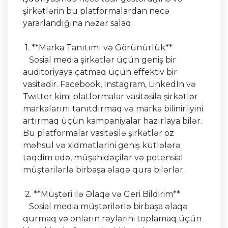
şirkətlərin bu platformalardan necə
yararlandığına nəzər salaq.
1. **Marka Tanıtımı və Görünürlük**
Sosial media şirkətlər üçün geniş bir
auditoriyaya çatmaq üçün effektiv bir
vasitədir. Facebook, Instagram, LinkedIn və
Twitter kimi platformalar vasitəsilə şirkətlər
markalarını tanıtdırmaq və marka bilinirliyini
artırmaq üçün kampaniyalar hazırlaya bilər.
Bu platformalar vasitəsilə şirkətlər öz
məhsul və xidmətlərini geniş kütlələrə
təqdim edə, müşahidəçilər və potensial
müştərilərlə birbaşa əlaqə qura bilərlər.
2. **Müştəri ilə Əlaqə və Geri Bildirim**
Sosial media müştərilərlə birbaşa əlaqə
qurmaq və onların rəylərini toplamaq üçün