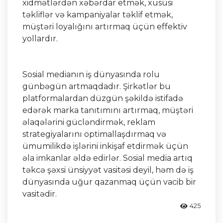
xidmətlərdən xəbərdar etmək, xüsusi
təkliflər və kampaniyalar təklif etmək,
müştəri loyalığını artırmaq üçün effektiv
yollardır.
Sosial medianın iş dünyasında rolu
günbəgün artmaqdadır. Şirkətlər bu
platformalardan düzgün şəkildə istifadə
edərək marka tanıtımını artırmaq, müştəri
əlaqələrini gücləndirmək, reklam
strategiyalarını optimallaşdırmaq və
ümumilikdə işlərini inkişaf etdirmək üçün
əla imkanlar əldə edirlər. Sosial media artıq
təkcə şəxsi ünsiyyət vasitəsi deyil, həm də iş
dünyasında uğur qazanmaq üçün vacib bir
vasitədir.
425