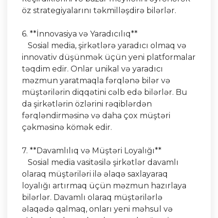
öz strategiyalarını təkmilləşdirə bilərlər.
6. **İnnovasiya və Yaradıcılıq**
Sosial media, şirkətlərə yaradıcı olmaq və
innovativ düşünmək üçün yeni platformalar
təqdim edir. Onlar unikal və yaradıcı
məzmun yaratmaqla fərqlənə bilər və
müştərilərin diqqətini cəlb edə bilərlər. Bu
da şirkətlərin özlərini rəqiblərdən
fərqləndirməsinə və daha çox müştəri
çəkməsinə kömək edir.
7. **Davamlılıq və Müştəri Loyalığı**
Sosial media vasitəsilə şirkətlər davamlı
olaraq müştəriləri ilə əlaqə saxlayaraq
loyalığı artırmaq üçün məzmun hazırlaya
bilərlər. Davamlı olaraq müştərilərlə
əlaqədə qalmaq, onları yeni məhsul və