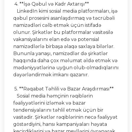
4. **İşə Qəbul və Kadr Axtarışı**
LinkedIn kimi sosial media platformaları, işə
qəbul prosesini asanlaşdırmaq və təcrübəli
namizədləri cəlb etmək üçün istifadə
olunur. Şirkətlər bu platformalar vasitəsilə
vakansiyalarını elan edə və potensial
namizədlərlə birbaşa əlaqə saxlaya bilərlər.
Bununla yanaşı, namizədlər də şirkətlər
haqqında daha çox məlumat əldə etmək və
mədəniyyətlərinə uyğun olub-olmadıqlarını
dəyərləndirmək imkanı qazanır.
5. **Rəqabət Təhlili və Bazar Araşdırması**
Sosial media həmçinin rəqiblərin
fəaliyyətlərini izləmək və bazar
tendensiyalarını təhlil etmək üçün bir
vasitədir. Şirkətlər rəqiblərinin necə fəaliyyət
göstərdiyini, hansı kampaniyaları həyata
keçirdiklərini və bazar meyllərini öyrənərək