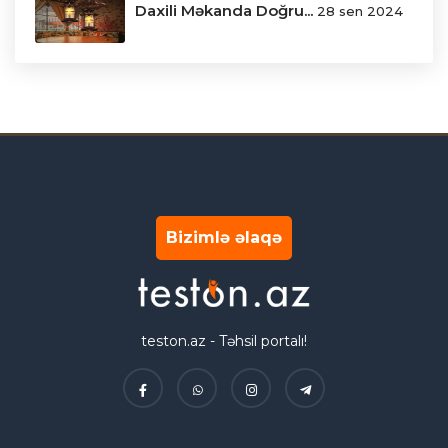
Daxili Məkanda Doğru...
28 sen 2024
Bizimlə əlaqə
teston.az - Təhsil portalı!