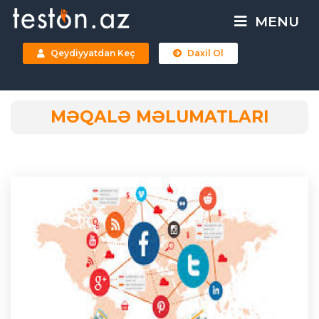
MENU
Qeydiyyatdan Keç
Daxil Ol
MƏQALƏ MƏLUMATLARI