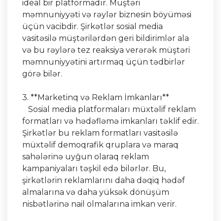
ideal bir platformadır. Müştəri
məmnuniyyəti və rəylər biznesin böyüməsi
üçün vacibdir. Şirkətlər sosial media
vasitəsilə müştərilərdən geri bildirimlər ala
və bu rəylərə tez reaksiya verərək müştəri
məmnuniyyətini artırmaq üçün tədbirlər
görə bilər.
3. **Marketinq və Reklam İmkanları**
Sosial media platformaları müxtəlif reklam
formatları və hədəfləmə imkanları təklif edir.
Şirkətlər bu reklam formatları vasitəsilə
müxtəlif demoqrafik qruplara və maraq
sahələrinə uyğun olaraq reklam
kampaniyaları təşkil edə bilərlər. Bu,
şirkətlərin reklamlarını daha dəqiq hədəf
almalarına və daha yüksək dönüşüm
nisbətlərinə nail olmalarına imkan verir.