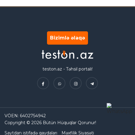
Bizimlə əlaqə
teston.az - Təhsil portalı!
VÖEN: 6402754942
Copyright © 2026 Bütün Hüquqlar Qorunur!
Saytdan istifadə qaydaları
Məxfilik Siyasəti