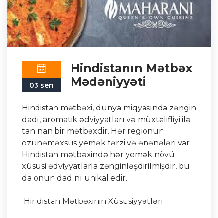
Hindistanın Mətbəx
Mədəniyyəti
03 sen
Hindistan mətbəxi, dünya miqyasında zəngin
dadı, aromatik ədviyyatları və müxtəlifliyi ilə
tanınan bir mətbəxdir. Hər regionun
özünəməxsus yemək tərzi və ənənələri var.
Hindistan mətbəxində hər yemək növü
xüsusi ədviyyatlarla zənginləşdirilmişdir, bu
da onun dadını unikal edir.
Hindistan Mətbəxinin Xüsusiyyətləri