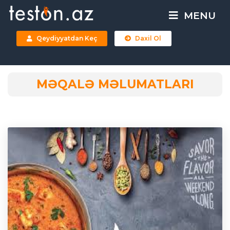
MENU
Qeydiyyatdan Keç
Daxil Ol
MƏQALƏ MƏLUMATLARI