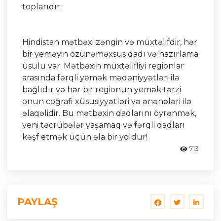
toplarıdır.
Hindistan mətbəxi zəngin və müxtəlifdir, hər
bir yeməyin özünəməxsus dadı və hazırlama
üsulu var. Mətbəxin müxtəlifliyi regionlar
arasında fərqli yemək mədəniyyətləri ilə
bağlıdır və hər bir regionun yemək tərzi
onun coğrafi xüsusiyyətləri və ənənələri ilə
əlaqəlidir. Bu mətbəxin dadlarını öyrənmək,
yeni təcrübələr yaşamaq və fərqli dadları
kəşf etmək üçün əla bir yoldur!
713
PAYLAŞ