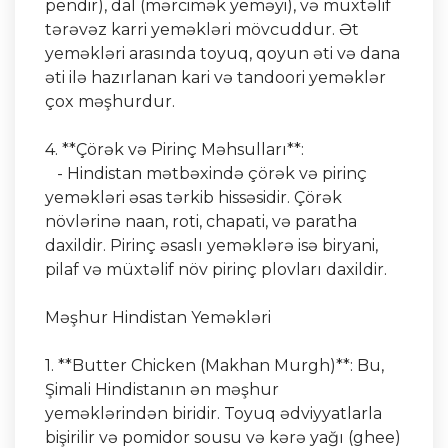
pendir), dal (mərcimək yeməyi), və müxtəlif
tərəvəz karri yeməkləri mövcuddur. Ət
yeməkləri arasında toyuq, qoyun əti və dana
əti ilə hazırlanan kari və tandoori yeməklər
çox məşhurdur.
4. **Çörək və Pirinç Məhsulları**:
- Hindistan mətbəxində çörək və pirinç
yeməkləri əsas tərkib hissəsidir. Çörək
növlərinə naan, roti, chapati, və paratha
daxildir. Pirinç əsaslı yeməklərə isə biryani,
pilaf və müxtəlif növ pirinç plovları daxildir.
Məşhur Hindistan Yeməkləri
1. **Butter Chicken (Makhan Murgh)**: Bu,
Şimali Hindistanın ən məşhur
yeməklərindən biridir. Toyuq ədviyyatlarla
bişirilir və pomidor sousu və kərə yağı (ghee)