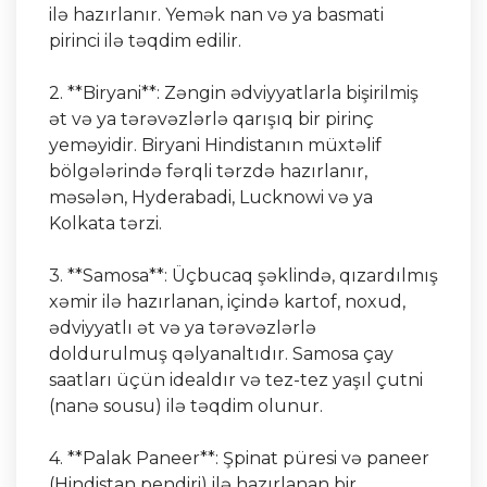
ilə hazırlanır. Yemək nan və ya basmati
pirinci ilə təqdim edilir.
2. **Biryani**: Zəngin ədviyyatlarla bişirilmiş
ət və ya tərəvəzlərlə qarışıq bir pirinç
yeməyidir. Biryani Hindistanın müxtəlif
bölgələrində fərqli tərzdə hazırlanır,
məsələn, Hyderabadi, Lucknowi və ya
Kolkata tərzi.
3. **Samosa**: Üçbucaq şəklində, qızardılmış
xəmir ilə hazırlanan, içində kartof, noxud,
ədviyyatlı ət və ya tərəvəzlərlə
doldurulmuş qəlyanaltıdır. Samosa çay
saatları üçün idealdır və tez-tez yaşıl çutni
(nanə sousu) ilə təqdim olunur.
4. **Palak Paneer**: Şpinat püresi və paneer
(Hindistan pendiri) ilə hazırlanan bir