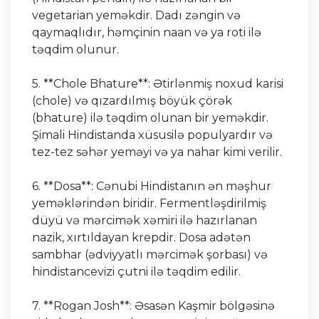
vegetarian yeməkdir. Dadı zəngin və
qaymaqlıdır, həmçinin naan və ya roti ilə
təqdim olunur.
5. **Chole Bhature**: Ətirlənmiş noxud karisi
(chole) və qızardılmış böyük çörək
(bhature) ilə təqdim olunan bir yeməkdir.
Şimali Hindistanda xüsusilə populyardır və
tez-tez səhər yeməyi və ya nahar kimi verilir.
6. **Dosa**: Cənubi Hindistanın ən məşhur
yeməklərindən biridir. Fermentləşdirilmiş
düyü və mərcimək xəmiri ilə hazırlanan
nazik, xırtıldayan krepdir. Dosa adətən
sambhar (ədviyyatlı mərcimək şorbası) və
hindistancevizi çutni ilə təqdim edilir.
7. **Rogan Josh**: Əsasən Kaşmir bölgəsinə