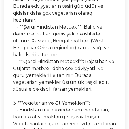
Burada ədviyyatların təsiri güclüdür və
qidalar daha çox vegetarian olaraq
hazırlanır.
- **Şərqi Hindistan Mətbəxi**: Balıq və
dəniz məhsulları geniş şəkildə istifadə
olunur. Xüsusilə, Benqal mətbəxi (West
Bengal və Orissa regionları) xardal yağı və
balıq kari ilə tanınır.
- **Qərbi Hindistan Mətbəxi**: Rajasthan və
Gujarat mətbəxi, daha çox ədviyyatlı və
quru yeməkləri ilə tanınır. Burada
vegetarian yeməklər üstünlük təşkil edir,
xüsusilə də dadlı farsan yeməkləri.
3. **Vegetarian və Ət Yeməkləri**:
- Hindistan mətbəxində həm vegetarian,
həm də ət yeməkləri geniş yayılmışdır.
Vegetarianlar üçün paneer (evdə hazırlanan