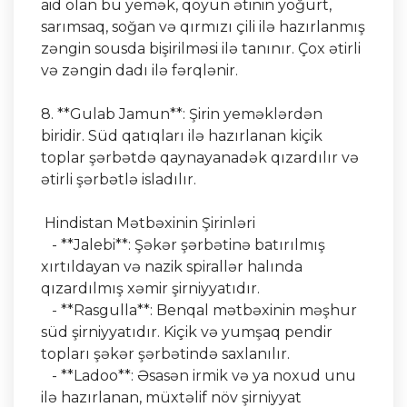
aid olan bu yemək, qoyun ətinin yoğurt,
sarımsaq, soğan və qırmızı çili ilə hazırlanmış
zəngin sousda bişirilməsi ilə tanınır. Çox ətirli
və zəngin dadı ilə fərqlənir.
8. **Gulab Jamun**: Şirin yeməklərdən
biridir. Süd qatıqları ilə hazırlanan kiçik
toplar şərbətdə qaynayanadək qızardılır və
ətirli şərbətlə isladılır.
Hindistan Mətbəxinin Şirinləri
- **Jalebi**: Şəkər şərbətinə batırılmış
xırtıldayan və nazik spirallər halında
qızardılmış xəmir şirniyyatıdır.
- **Rasgulla**: Benqal mətbəxinin məşhur
süd şirniyyatıdır. Kiçik və yumşaq pendir
topları şəkər şərbətində saxlanılır.
- **Ladoo**: Əsasən irmik və ya noxud unu
ilə hazırlanan, müxtəlif növ şirniyyat