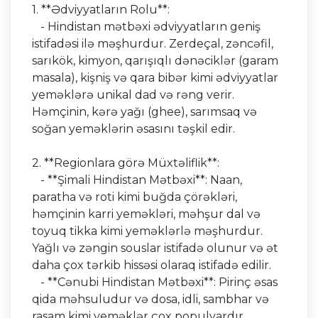
1. **Ədviyyatların Rolu**:
- Hindistan mətbəxi ədviyyatların geniş
istifadəsi ilə məşhurdur. Zerdeçal, zəncəfil,
sarıkök, kimyon, qarışıqlı dənəciklər (garam
masala), kişniş və qara bibər kimi ədviyyatlar
yeməklərə unikal dad və rəng verir.
Həmçinin, kərə yağı (ghee), sarımsaq və
soğan yeməklərin əsasını təşkil edir.
2. **Regionlara görə Müxtəliflik**:
- **Şimali Hindistan Mətbəxi**: Naan,
paratha və roti kimi buğda çörəkləri,
həmçinin karri yeməkləri, məhşur dal və
toyuq tikka kimi yeməklərlə məşhurdur.
Yağlı və zəngin souslar istifadə olunur və ət
daha çox tərkib hissəsi olaraq istifadə edilir.
- **Cənubi Hindistan Mətbəxi**: Pirinç əsas
qida məhsuludur və dosa, idli, sambhar və
rasam kimi yeməklər çox populyardır.