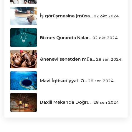
İş görüşməsinə (müsa...
02 okt 2024
Biznes Quranda Nələr...
02 okt 2024
Ənənəvi sənətdən müa...
28 sen 2024
Mavi İqtisadiyyat: O...
28 sen 2024
Daxili Məkanda Doğru...
28 sen 2024