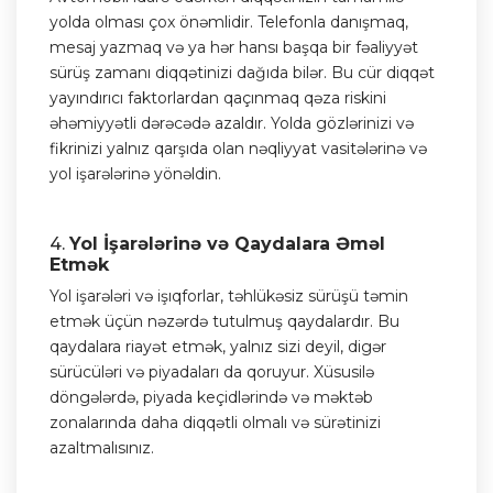
yolda olması çox önəmlidir. Telefonla danışmaq,
mesaj yazmaq və ya hər hansı başqa bir fəaliyyət
sürüş zamanı diqqətinizi dağıda bilər. Bu cür diqqət
yayındırıcı faktorlardan qaçınmaq qəza riskini
əhəmiyyətli dərəcədə azaldır. Yolda gözlərinizi və
fikrinizi yalnız qarşıda olan nəqliyyat vasitələrinə və
yol işarələrinə yönəldin.
4.
Yol İşarələrinə və Qaydalara Əməl
Etmək
Yol işarələri və işıqforlar, təhlükəsiz sürüşü təmin
etmək üçün nəzərdə tutulmuş qaydalardır. Bu
qaydalara riayət etmək, yalnız sizi deyil, digər
sürücüləri və piyadaları da qoruyur. Xüsusilə
döngələrdə, piyada keçidlərində və məktəb
zonalarında daha diqqətli olmalı və sürətinizi
azaltmalısınız.