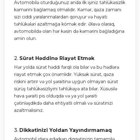
Avtomobilə oturduğunuz anda ilk işiniz təhlükəsizlik
kəmərini bağlamaq olmalıdır. Kəmər, qəza zamanı
sizi ciddi yaralanmalardan qoruyur və həyati
təhlükələri azaltmağa kömək edir. Əlavə olaraq,
avtomobildə olan hər kəsin də kəmərini bağladığına
əmin olun.
2.
Sürət Həddinə Riayət Etmək
Hər yolda sürət həddi fərqli ola bilər və bu hədlərə
riayət etmək çox önəmlidir. Yüksək sürət, qəza
riskini artırır və yol şəraitinə uyğun olmayan sürət
sürüş təhlükəsizliyini təhlükəyə ata bilər. Xüsusilə
hava şəraiti pis olduqda və ya yol şəraiti
çətinləşdikdə daha ehtiyatlı olmalı və sürətinizi
azaltmalısınız.
3.
Dikkətinizi Yoldan Yayındırmamaq
Avtomobil idarə edərkən diqqətinizin tamamilə