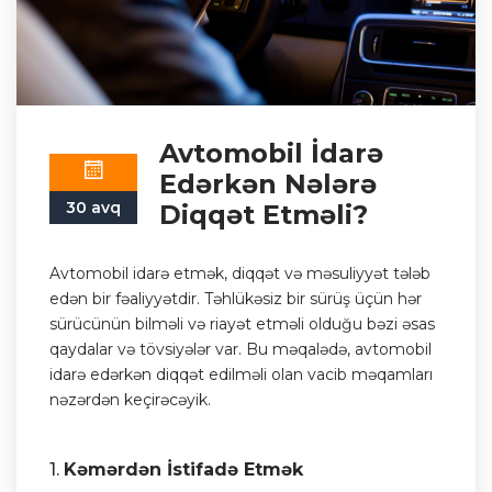
Avtomobil İdarə
Edərkən Nələrə
30 avq
Diqqət Etməli?
Avtomobil idarə etmək, diqqət və məsuliyyət tələb
edən bir fəaliyyətdir. Təhlükəsiz bir sürüş üçün hər
sürücünün bilməli və riayət etməli olduğu bəzi əsas
qaydalar və tövsiyələr var. Bu məqalədə, avtomobil
idarə edərkən diqqət edilməli olan vacib məqamları
nəzərdən keçirəcəyik.
1.
Kəmərdən İstifadə Etmək