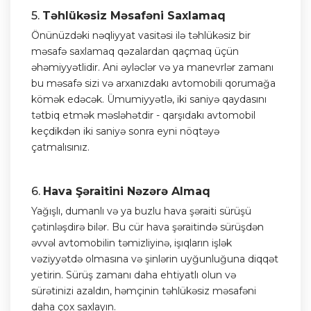
5.
Təhlükəsiz Məsafəni Saxlamaq
Önünüzdəki nəqliyyat vasitəsi ilə təhlükəsiz bir
məsafə saxlamaq qəzalardan qaçmaq üçün
əhəmiyyətlidir. Ani əyləclər və ya manevrlər zamanı
bu məsafə sizi və arxanızdakı avtomobili qorumağa
kömək edəcək. Ümumiyyətlə, iki saniyə qaydasını
tətbiq etmək məsləhətdir - qarşıdakı avtomobil
keçdikdən iki saniyə sonra eyni nöqtəyə
çatmalısınız.
6.
Hava Şəraitini Nəzərə Almaq
Yağışlı, dumanlı və ya buzlu hava şəraiti sürüşü
çətinləşdirə bilər. Bu cür hava şəraitində sürüşdən
əvvəl avtomobilin təmizliyinə, işıqların işlək
vəziyyətdə olmasına və şinlərin uyğunluğuna diqqət
yetirin. Sürüş zamanı daha ehtiyatlı olun və
sürətinizi azaldın, həmçinin təhlükəsiz məsafəni
daha çox saxlayın.