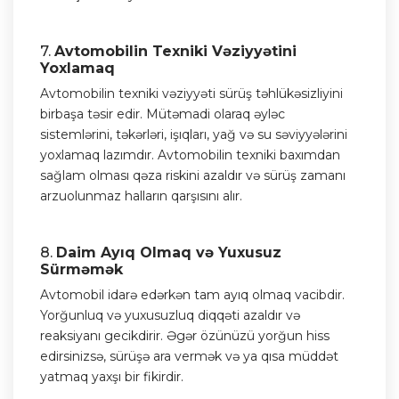
7.
Avtomobilin Texniki Vəziyyətini
Yoxlamaq
Avtomobilin texniki vəziyyəti sürüş təhlükəsizliyini
birbaşa təsir edir. Mütəmadi olaraq əyləc
sistemlərini, təkərləri, işıqları, yağ və su səviyyələrini
yoxlamaq lazımdır. Avtomobilin texniki baxımdan
sağlam olması qəza riskini azaldır və sürüş zamanı
arzuolunmaz halların qarşısını alır.
8.
Daim Ayıq Olmaq və Yuxusuz
Sürməmək
Avtomobil idarə edərkən tam ayıq olmaq vacibdir.
Yorğunluq və yuxusuzluq diqqəti azaldır və
reaksiyanı gecikdirir. Əgər özünüzü yorğun hiss
edirsinizsə, sürüşə ara vermək və ya qısa müddət
yatmaq yaxşı bir fikirdir.