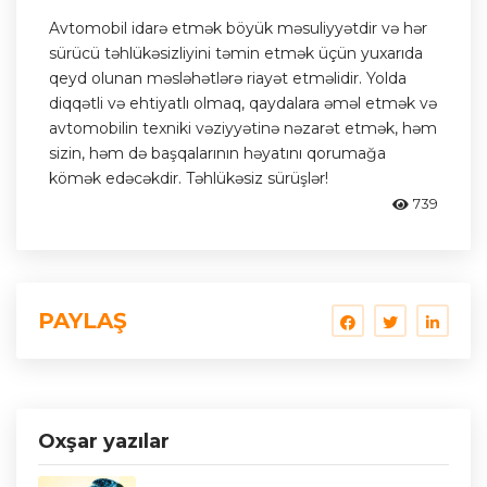
Avtomobil idarə etmək böyük məsuliyyətdir və hər
sürücü təhlükəsizliyini təmin etmək üçün yuxarıda
qeyd olunan məsləhətlərə riayət etməlidir. Yolda
diqqətli və ehtiyatlı olmaq, qaydalara əməl etmək və
avtomobilin texniki vəziyyətinə nəzarət etmək, həm
sizin, həm də başqalarının həyatını qorumağa
kömək edəcəkdir. Təhlükəsiz sürüşlər!
739
PAYLAŞ
Oxşar yazılar