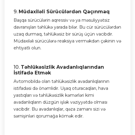
9.
Müdaxiləli Sürücülərdən Qaçınmaq
Başqa sürücülərin aqressiv və ya məsuliyyətsiz
davranışları təhlükə yarada bilər. Bu cür sürücülərdən
uzaq durmaq, təhlükəsiz bir sürüş üçün vacibdir.
Müdaxiləli sürücülərə reaksiya verməkdən çəkinin və
ehtiyatlı olun.
10.
Təhlükəsizlik Avadanlıqlarından
İstifadə Etmək
Avtomobildə olan təhlükəsizlik avadanlıqlarının
istifadəsi də önəmlidir. Uşaq oturacaqları, hava
yastıqları və təhlükəsizlik kəmərləri kimi
avadanlıqların düzgün işlək vəziyyətdə olması
vacibdir. Bu avadanlıqlar, qəza zamanı sizi və
sərnişinləri qorumağa kömək edir.