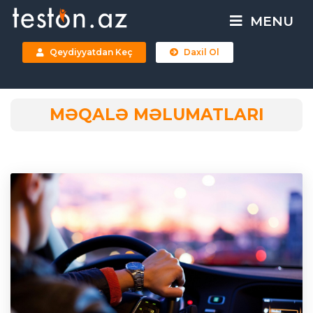
MENU
Qeydiyyatdan Keç
Daxil Ol
MƏQALƏ MƏLUMATLARI