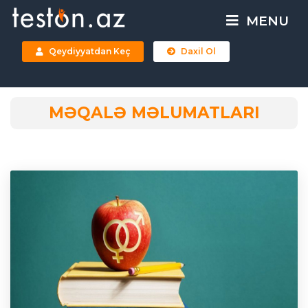
MENU
Qeydiyyatdan Keç
Daxil Ol
MƏQALƏ MƏLUMATLARI