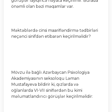
görüşlər layiqincə həyata keçirilmir. Burada
önəmli olan bəzi məqamlar var.
Məktəblərdə cinsi maarifləndirmə tədbirləri
neçənci sinifdən etibarən keçirilməlidir?
Mövzu ilə bağlı Azərbaycan Psixologiya
Akademiyasının seksoloqu Ləman
Mustafayeva bildirir ki, qızlarda və
oğlanlarda VI-VII siniflərdən bu kimi
məlumatlandırıcı görüşlər keçirilməlidir: