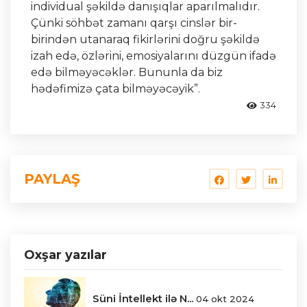
individual şəkildə danışıqlar aparılmalıdır.
Çünki söhbət zamanı qarşı cinslər bir-
birindən utanaraq fikirlərini doğru şəkildə
izah edə, özlərini, emosiyalarını düzgün ifadə
edə bilməyəcəklər. Bununla da biz
hədəfimizə çata bilməyəcəyik”.
334
PAYLAŞ
Oxşar yazılar
Süni İntellekt ilə N...
04 okt 2024