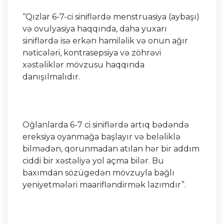
“Qızlar 6-7-ci siniflərdə menstruasiya (aybaşı)
və ovulyasiya haqqında, daha yuxarı
siniflərdə isə erkən hamiləlik və onun ağır
nəticələri, kontrasepsiya və zöhrəvi
xəstəliklər mövzusu haqqında
danışılmalıdır.
Oğlanlarda 6-7 ci siniflərdə artıq bədəndə
ereksiya oyanmağa başlayır və beləliklə
bilmədən, qorunmadan atılan hər bir addım
ciddi bir xəstəliyə yol açma bilər. Bu
baxımdan sözügedən mövzuyla bağlı
yeniyetmələri maarifləndirmək lazımdır”.