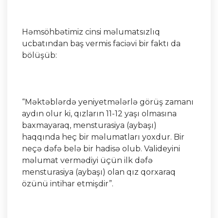
Həmsöhbətimiz cinsi məlumatsızlıq
ucbatından baş vermis faciəvi bir faktı da
bölüşüb:
“Məktəblərdə yeniyetmələrlə görüş zamanı
aydın olur ki, qızların 11-12 yaşı olmasına
baxmayaraq, mensturasiya (aybaşı)
haqqında heç bir məlumatları yoxdur. Bir
neçə dəfə belə bir hadisə olub. Valideyini
məlumat vermədiyi üçün ilk dəfə
mensturasiya (aybaşı) olan qız qorxaraq
özünü intihar etmişdir”.