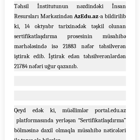
Təhsil İnstitutunun nəzdindəki İnsan
Resursları Mərkəzindən
AzEdu.az
-a bildirilib
ki, 14 oktyabr tarixinədək təşkil olunan
sertifikatlaşdırma prosesinin müsahibə
mərhələsində isə 21883 nəfər təhsilverən
iştirak edib. İştirak edən təhsilverənlərdən
21784 nəfəri uğur qazanıb.
Qeyd edək ki, müəllimlər
portal.edu.az
platformasında yerləşən “Sertifikatlaşdırma”
bölməsinə daxil olmaqla müsahibə nəticələri