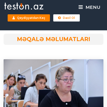
MENU
Qeydiyyatdan Keç
Daxil Ol
MƏQALƏ MƏLUMATLARI