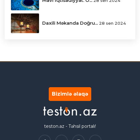
Mavi İqtisadiyyat: O...
28 sen 2024
Daxili Məkanda Doğru...
28 sen 2024
Bizimlə əlaqə
teston.az - Təhsil portalı!