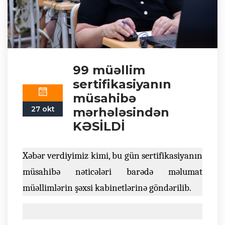
99 müəllim
sertifikasiyanın
müsahibə
27 okt
mərhələsindən
KƏSİLDİ
Xəbər verdiyimiz kimi, bu gün sertifikasiyanın
müsahibə nəticələri barədə məlumat
müəllimlərin şəxsi kabinetlərinə göndərilib.