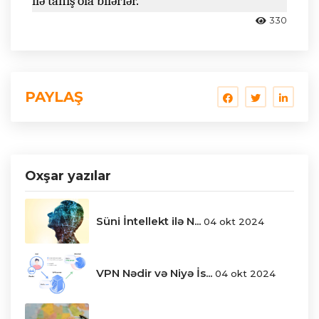
ilə tanış ola bilərlər.
330
PAYLAŞ
Oxşar yazılar
Süni İntellekt ilə N...
04 okt 2024
VPN Nədir və Niyə İs...
04 okt 2024