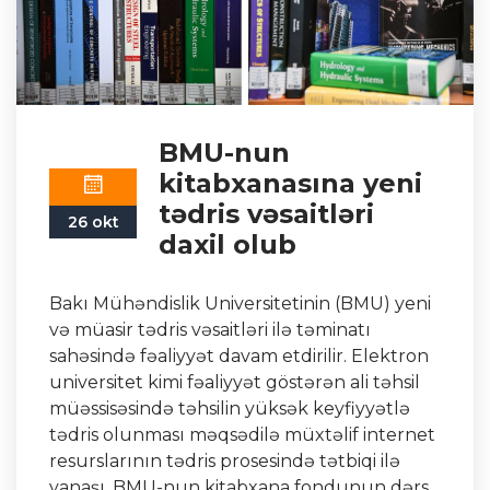
BMU-nun
kitabxanasına yeni
tədris vəsaitləri
26 okt
daxil olub
Bakı Mühəndislik Universitetinin (BMU) yeni
və müasir tədris vəsaitləri ilə təminatı
sahəsində fəaliyyət davam etdirilir. Elektron
universitet kimi fəaliyyət göstərən ali təhsil
müəssisəsində təhsilin yüksək keyfiyyətlə
tədris olunması məqsədilə müxtəlif internet
resurslarının tədris prosesində tətbiqi ilə
yanaşı, BMU-nun kitabxana fondunun dərs