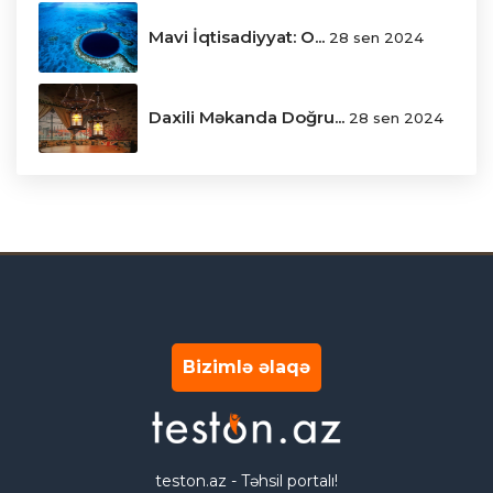
Mavi İqtisadiyyat: O...
28 sen 2024
Daxili Məkanda Doğru...
28 sen 2024
Bizimlə əlaqə
teston.az - Təhsil portalı!