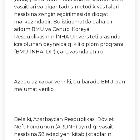
vəsaitləri və digər tədris-metodik vasitələri
hesabına zənginləşdirilməsi də diqqət
mərkəzindədir. Bu istiqamətdə daha bir
addım BMU və Cənubi Koreya
Respublikasının İNHA Universiteti arasında
icra olunan beynəlxalq ikili diplom proqramı
(BMU-İNHA İDP) çərçivəsində atılıb.
Azedu.az xəbər verir ki, bu barədə BMU-dan
məlumat verilib.
Belə ki, Azərbaycan Respublikası Dövlət
Neft Fondunun (ARDNF) ayırdığı vəsait
hesabına 38 ədəd yeni kitab (kitabların