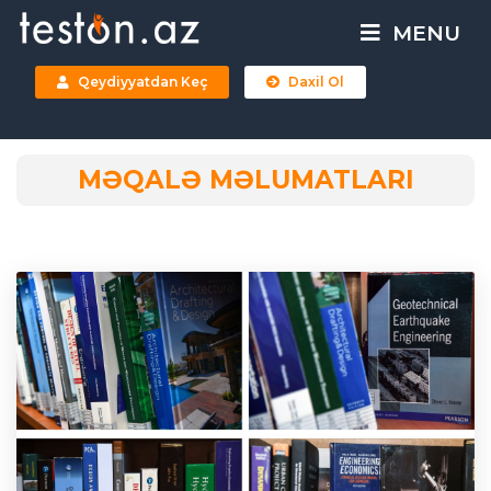
MENU
Qeydiyyatdan Keç
Daxil Ol
MƏQALƏ MƏLUMATLARI