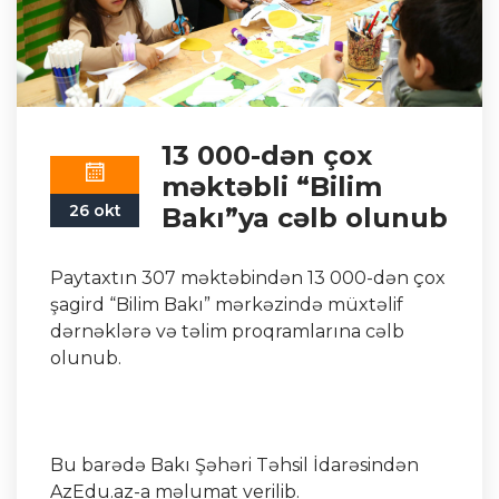
13 000-dən çox
məktəbli “Bilim
26 okt
Bakı”ya cəlb olunub
Paytaxtın 307 məktəbindən 13 000-dən çox
şagird “Bilim Bakı” mərkəzində müxtəlif
dərnəklərə və təlim proqramlarına cəlb
olunub.
Bu barədə Bakı Şəhəri Təhsil İdarəsindən
AzEdu.az-a məlumat verilib.