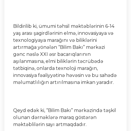
Bildirilib ki, ümumi təhsil məktəblərinin 6-14
yaş arası şagirdlərinin elmə, innovasiyaya və
texnologiyaya marağını və biliklərini
artırmağa yönələn “Bilim Bakı” mərkəzi
gənc nəslə XXI əsr bacarıqlarının
aşılanmasına, elmi biliklərin təcrübədə
tətbiqinə, onlarda texnoloji marağın,
innovasiya fəaliyyətinə həvəsin və bu sahədə
məlumatlılığın artırılmasına imkan yaradır.
Qeyd edək ki, “Bilim Bakı” mərkəzində təşkil
olunan dərnəklərə maraq göstərən
məktəblilərin sayı artmaqdadır.