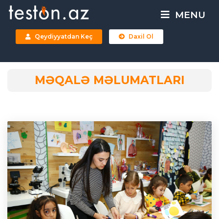
MENU
Qeydiyyatdan Keç
Daxil Ol
MƏQALƏ MƏLUMATLARI