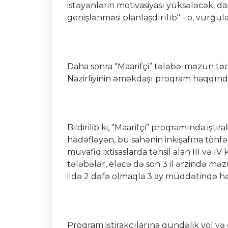
istəyənlərin motivasiyası yüksələcək, d
genişlənməsi planlaşdırılıb" - o, vurğula
Daha sonra "Maarifçi” tələbə-məzun tə
Nazirliyinin əməkdaşı proqram haqqında
Bildirilib ki, "Maarifçi” proqramında iş
hədəfləyən, bu sahənin inkişafına töhfə v
müvafiq ixtisaslarda təhsil alan III və IV
tələbələr, eləcə də son 3 il ərzində mə
ildə 2 dəfə olmaqla 3 ay müddətində hə
Proqram iştirakçılarına gündəlik yol və