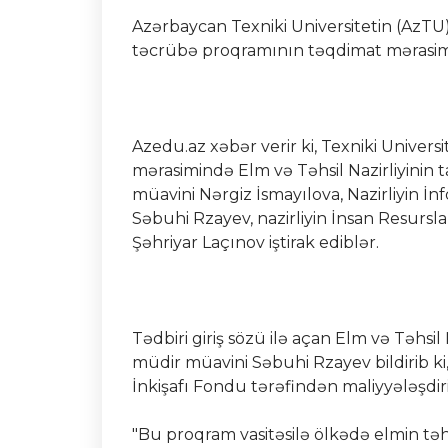
Azərbaycan Texniki Universitetin (AzTU
təcrübə proqramının təqdimat mərasimi 
Azedu.az xəbər verir ki, Texniki Univer
mərasimində Elm və Təhsil Nazirliyinin 
müavini Nərgiz İsmayılova, Nazirliyin 
Səbuhi Rzayev, nazirliyin İnsan Resurs
Şəhriyar Laçınov iştirak ediblər.
Tədbiri giriş sözü ilə açan Elm və Təhsi
müdir müavini Səbuhi Rzayev bildirib ki, 
İnkişafı Fondu tərəfindən maliyyələşdiril
"Bu proqram vasitəsilə ölkədə elmin təh