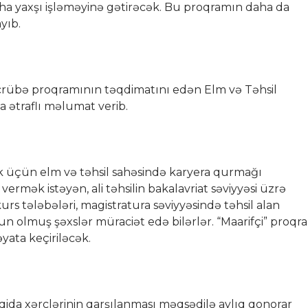
aha yaxşı işləməyinə gətirəcək. Bu proqramın daha da
yıb.
crübə proqramının təqdimatını edən Elm və Təhsil
 ətraflı məlumat verib.
tirak üçün elm və təhsil sahəsində karyera qurmağı
ermək istəyən, ali təhsilin bakalavriat səviyyəsi üzrə
 kurs tələbələri, magistratura səviyyəsində təhsil alan
zun olmuş şəxslər müraciət edə bilərlər. “Maarifçi” proqr
yata keçiriləcək.
 qida xərclərinin qarşılanması məqsədilə aylıq qonorar