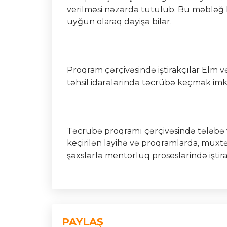
verilməsi nəzərdə tutulub. Bu məbləğ B
uyğun olaraq dəyişə bilər.
Proqram çərçivəsində iştirakçılar Elm və
təhsil idarələrində təcrübə keçmək imk
Təcrübə proqramı çərçivəsində tələbə 
keçirilən layihə və proqramlarda, müxtə
şəxslərlə mentorluq proseslərində iştir
PAYLAŞ