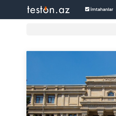
İmtahanlar