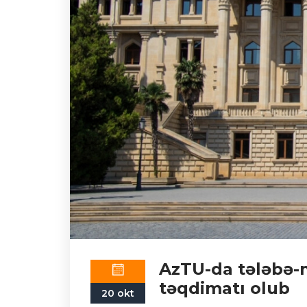
AzTU-da tələbə-
təqdimatı olub
20 okt