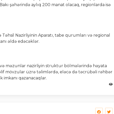
akı şəhərində aylıq 200 manat olacaq, regionlarda isə
 Təhsil Nazirliyinin Aparatı, tabe qurumları və regional
anı əldə edəcəklər.
və məzunlar nazirliyin struktur bölmələrində həyata
lif mövzular üzrə təlimlərdə, eləcə də təcrübəli rəhbər
ak imkanı qazanacaqlar.