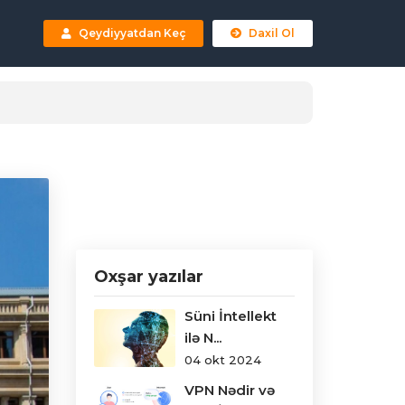
Qeydiyyatdan Keç
Daxil Ol
Oxşar yazılar
Süni İntellekt
ilə N...
04 okt 2024
VPN Nədir və