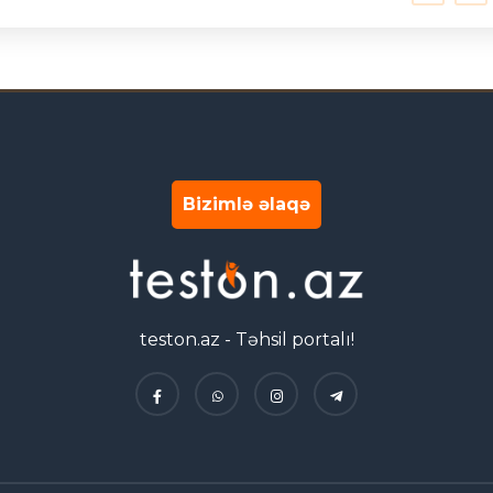
Bizimlə əlaqə
teston.az - Təhsil portalı!