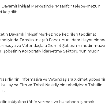
) Davamlı İnkişaf Mərkəzində "Maarifçi" tələbə-məzun
keçirilib.
sitetin Davamlı İnkişaf Mərkəzində keçirilən təqdimat
tabeliyində Təhsilin İnkişafı Fondunun İdarə Heyətinin sə
İnformasiya və Vətəndaşlara Xidmət Şöbəsinin müdir müavi
ları şöbəsinin Korporativ İdarəetmə Sektorunun müdiri
l Nazirliyinin İnformasiya və Vətəndaşlara Xidmət Şöbəsini
bu layihə Elm və Təhsil Nazirliyinin tabeliyində Təhsilin
ir:
silin inkişafına töhfə vermək və bu sahədə işləmək