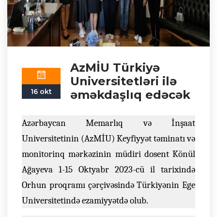
AzMİU Türkiyə
Universitetləri ilə
16 okt
əməkdaşlıq edəcək
Azərbaycan Memarlıq və İnşaat
Universitetinin (AzMİU) Keyfiyyət təminatı və
monitorinq mərkəzinin müdiri dosent Könül
Ağayeva 1-15 Oktyabr 2023-cü il tarixində
Orhun proqramı çərçivəsində Türkiyənin Ege
Universitetində ezamiyyətdə olub.