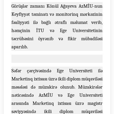
Görüşlər zamanı Könül Ağayeva AzMİU-nun
Keyfiyyət təminatı və monitorinq mərkəzinin
fəaliyyəti ilə bağlı ətraflı məlumat verib,
həmçinin İTU və Ege Universitetinin
təcrübəsini öyrənib və fikir mübadiləsi
aparılıb.
Səfər çərçivəsində Ege Universiteti ilə
Marketinq ixtisası üzrə ikili diplom müqaviləsi
məsələsi də müzakirə olunub. Müzakirələr
nəticəsində AzMİU və Ege Universiteti
arasında Marketinq ixtisası üzrə magistr
səviyyəsində ikili diplom müqaviləsi