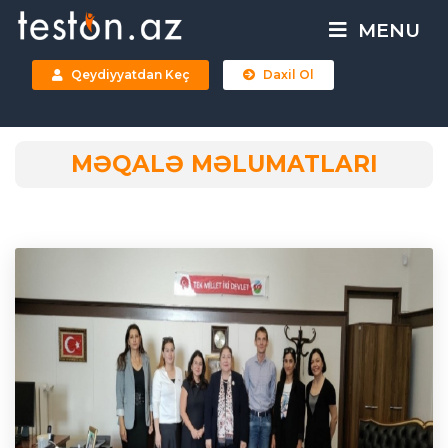
MENU
Qeydiyyatdan Keç
Daxil Ol
MƏQALƏ MƏLUMATLARI