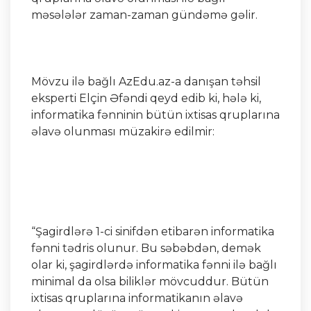
məsələlər zaman-zaman gündəmə gəlir.
Mövzu ilə bağlı AzEdu.az-a danışan təhsil
eksperti Elçin Əfəndi qeyd edib ki, hələ ki,
informatika fənninin bütün ixtisas qruplarına
əlavə olunması müzakirə edilmir:
“Şagirdlərə 1-ci sinifdən etibarən informatika
fənni tədris olunur. Bu səbəbdən, demək
olar ki, şagirdlərdə informatika fənni ilə bağlı
minimal da olsa biliklər mövcuddur. Bütün
ixtisas qruplarına informatikanın əlavə