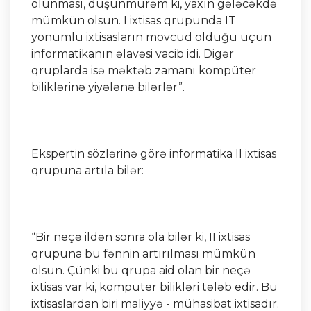
olunması, düşünmürəm ki, yaxın gələcəkdə
mümkün olsun. I ixtisas qrupunda IT
yönümlü ixtisasların mövcud olduğu üçün
informatikanın əlavəsi vacib idi. Digər
qruplarda isə məktəb zamanı kompüter
biliklərinə yiyələnə bilərlər”.
Ekspertin sözlərinə görə informatika II ixtisas
qrupuna artıla bilər:
“Bir neçə ildən sonra ola bilər ki, II ixtisas
qrupuna bu fənnin artırılması mümkün
olsun. Çünki bu qrupa aid olan bir neçə
ixtisas var ki, kompüter bilikləri tələb edir. Bu
ixtisaslardan biri maliyyə - mühasibat ixtisadır.