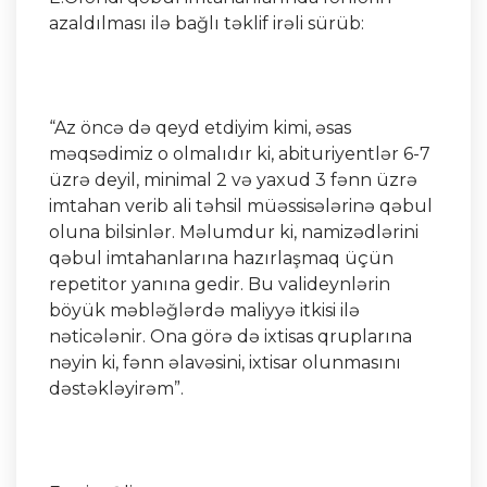
azaldılması ilə bağlı təklif irəli sürüb:
“Az öncə də qeyd etdiyim kimi, əsas
məqsədimiz o olmalıdır ki, abituriyentlər 6-7
üzrə deyil, minimal 2 və yaxud 3 fənn üzrə
imtahan verib ali təhsil müəssisələrinə qəbul
oluna bilsinlər. Məlumdur ki, namizədlərini
qəbul imtahanlarına hazırlaşmaq üçün
repetitor yanına gedir. Bu valideynlərin
böyük məbləğlərdə maliyyə itkisi ilə
nəticələnir. Ona görə də ixtisas qruplarına
nəyin ki, fənn əlavəsini, ixtisar olunmasını
dəstəkləyirəm”.