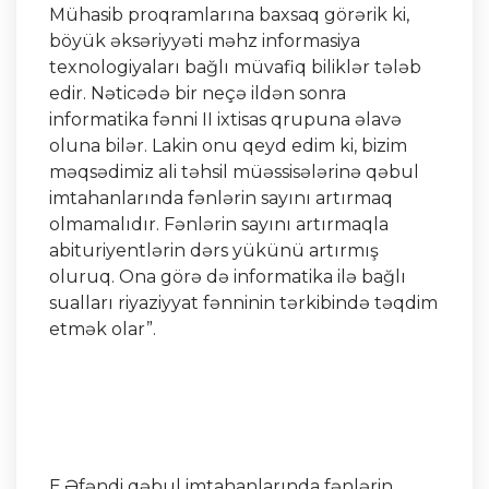
Mühasib proqramlarına baxsaq görərik ki,
böyük əksəriyyəti məhz informasiya
texnologiyaları bağlı müvafiq biliklər tələb
edir. Nəticədə bir neçə ildən sonra
informatika fənni II ixtisas qrupuna əlavə
oluna bilər. Lakin onu qeyd edim ki, bizim
məqsədimiz ali təhsil müəssisələrinə qəbul
imtahanlarında fənlərin sayını artırmaq
olmamalıdır. Fənlərin sayını artırmaqla
abituriyentlərin dərs yükünü artırmış
oluruq. Ona görə də informatika ilə bağlı
sualları riyaziyyat fənninin tərkibində təqdim
etmək olar”.
E.Əfəndi qəbul imtahanlarında fənlərin