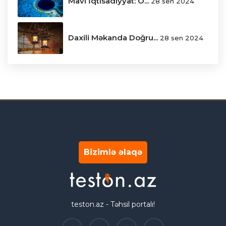
Mavi İqtisadiyyat: O...
28 sen 2024
Daxili Məkanda Doğru...
28 sen 2024
Bizimlə əlaqə
teston.az - Təhsil portalı!