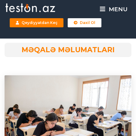
MENU
Qeydiyyatdan Keç
Daxil Ol
MƏQALƏ MƏLUMATLARI