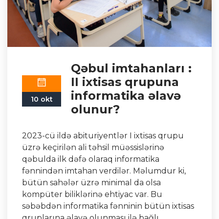
Qəbul imtahanları :
II ixtisas qrupuna
informatika əlavə
10 okt
olunur?
2023-cü ildə abituriyentlər I ixtisas qrupu
üzrə keçirilən ali təhsil müəssislərinə
qəbulda ilk dəfə olaraq informatika
fənnindən imtahan verdilər. Məlumdur ki,
bütün sahələr üzrə minimal da olsa
kompüter biliklərinə ehtiyac var. Bu
səbəbdən informatika fənninin bütün ixtisas
qruplarına əlavə olunması ilə bağlı