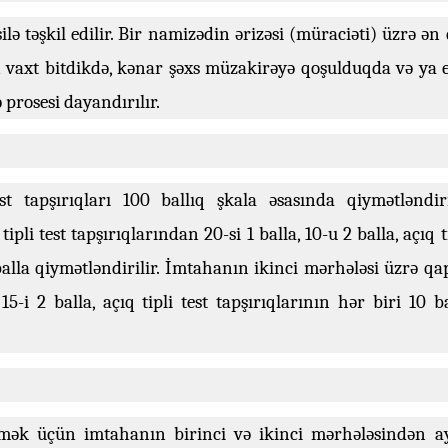
silə təşkil edilir. Bir namizədin ərizəsi (müraciəti) üzrə ən
n vaxt bitdikdə, kənar şəxs müzakirəyə qoşulduqda və ya e
prosesi dayandırılır.
 tapşırıqları 100 ballıq şkala əsasında qiymətləndiril
pli test tapşırıqlarından 20-si 1 balla, 10-u 2 balla, açıq t
 balla qiymətləndirilir. İmtahanın ikinci mərhələsi üzrə qa
 15-i 2 balla, açıq tipli test tapşırıqlarının hər biri 10 b
 etmək üçün imtahanın birinci və ikinci mərhələsindən ay