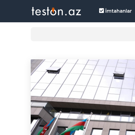
İmtahanlar