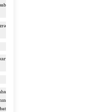
sab
zrə
kar
aha
nın
bat