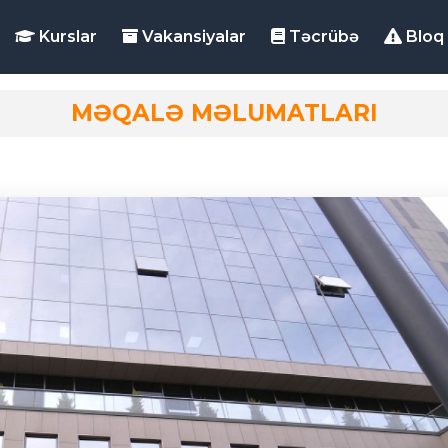
Kurslar
Vakansiyalar
Təcrübə
Bloq
MƏQALƏ MƏLUMATLARI