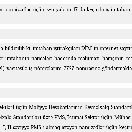
yən namizədlər üçün sentyabrın 17-də keçirilmiş imtahanı
-a bildirilib ki, imtahan iştirakçıları DİM-in internet sayt
ədlər imtahanın nəticələri haqqında məlumatı, həmçinin mo
tel) vasitəsilə iş nömrələrini 7727 nömrəsinə göndərməklə
ektləri üçün Maliyyə Hesabatlarının Beynəlxalq Standartl
lxalq Standartları üzrə PMS, İctimai Sektor üçün Mühasi
I, II səviyyə PMS-i almaq istəyən namizədlər üçün keçiril