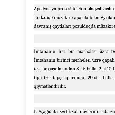
Apellyasiya prosesi telefon əlaqəsi vasitə
15 dəqiqə müzakirə aparıla bilər. Ayrıla
davranış qaydaları pozulduqda müzakirə 
İmtahanın hər bir mərhələsi üzrə test
İmtahanın birinci mərhələsi üzrə qapalı ti
test tapşırıqlarından 8-i 5 balla, 2-si 10
tipli test tapşırıqlarından 20-si 1 balla,
qiymətləndirilir.
I. Aşağıdakı sertifikat növlərini əldə