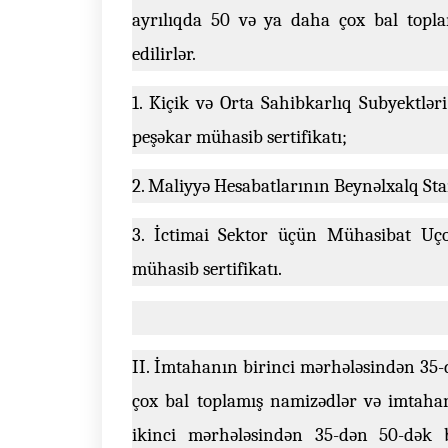
ayrılıqda 50 və ya daha çox bal topl
edilirlər.
1. Kiçik və Orta Sahibkarlıq Subyektlə
peşəkar mühasib sertifikatı;
2. Maliyyə Hesabatlarının Beynəlxalq Sta
3. İctimai Sektor üçün Mühasibat Uço
mühasib sertifikatı.
II. İmtahanın birinci mərhələsindən 35
çox bal toplamış namizədlər və imtaha
ikinci mərhələsindən 35-dən 50-dək 