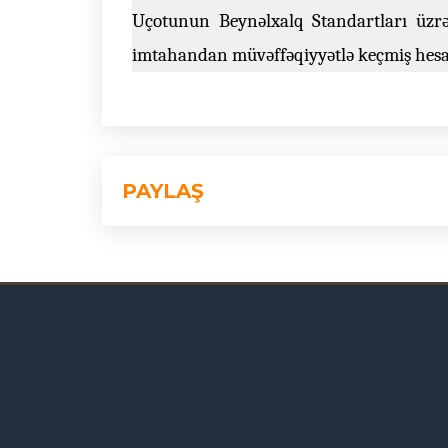
Uçotunun Beynəlxalq Standartları üzrə
imtahandan müvəffəqiyyətlə keçmiş hesab
PAYLAŞ