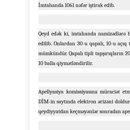
İmtahanda 1061 nəfər iştirak edib.
Qeyd edək ki, imtahanda namizədlərə bi
edilib. Onlardan 30-u qapalı, 10-u açı
mümkündür. Qapalı tipli tapşırıqların 20-si
10 balla qiymətləndirilir.
Apellyasiya komissiyasına müraciət etm
DİM-in saytında elektron ərizəni doldur
qeydiyyatdan keçməyənlər sonradan apel