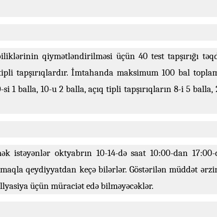
liklərinin qiymətləndirilməsi üçün 40 test tapşırığı təq
q tipli tapşırıqlardır. İmtahanda maksimum 100 bal topla
 1 balla, 10-u 2 balla, açıq tipli tapşırıqların 8-i 5 balla, 
ək istəyənlər oktyabrın 10-14-də saat 10:00-dan 17:00-
maqla qeydiyyatdan keçə bilərlər. Göstərilən müddət ərzi
lyasiya üçün müraciət edə bilməyəcəklər.