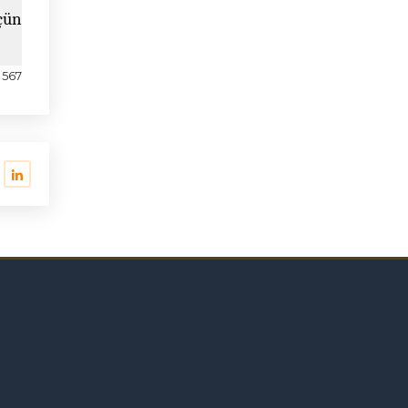
çün
567