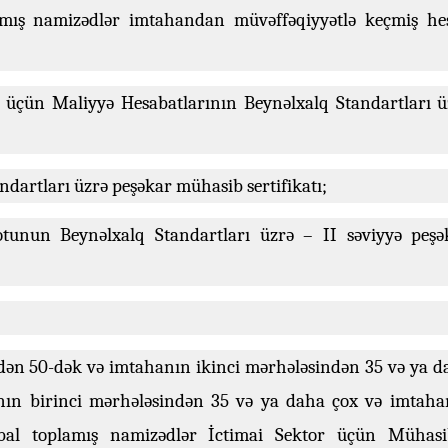
amış namizədlər imtahandan müvəffəqiyyətlə keçmiş he
ri üçün Maliyyə Hesabatlarının Beynəlxalq Standartları ü
ndartları üzrə peşəkar mühasib sertifikatı;
tunun Beynəlxalq Standartları üzrə – II səviyyə peşə
-dən 50-dək və imtahanın ikinci mərhələsindən 35 və ya d
nın birinci mərhələsindən 35 və ya daha çox və imtaha
bal toplamış namizədlər İctimai Sektor üçün Mühasi