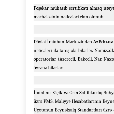
Peşəkar mühasib sertifikatı almaq istə
mərhələsinin nəticələri elan olunub.
Dövlət İmtahan Mərkəzindən
AzEdu.az
nəticələri ilə tanış ola bilərlər. Namiz
operatorlar (Azercell, Bakcell, Nar, Nax
öyrənə bilərlər.
İmtahan Kiçik və Orta Sahibkarlıq Suby
üzrə PMS, Maliyyə Hesabatlarının Beynə
Uçotunun Beynəlxalq Standartları üzrə – 