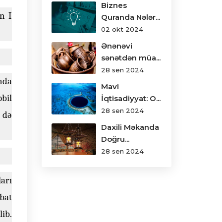
Biznes
n I
Quranda Nələr...
02 okt 2024
Ənənəvi
sənətdən müa...
28 sen 2024
ında
Mavi
bil
İqtisadiyyat: O...
28 sen 2024
 də
Daxili Məkanda
Doğru...
28 sen 2024
arı
bat
ib.