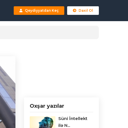
Qeydiyyatdan Keç
Daxil Ol
Oxşar yazılar
Süni İntellekt
ilə N...