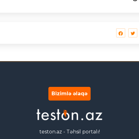
Bizimlə əlaqə
teston.az - Təhsil portalı!