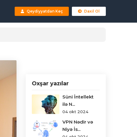
Qeydiyyatdan Keç
Daxil Ol
Oxşar yazılar
Süni İntellekt
ilə N...
04 okt 2024
VPN Nədir və
Niyə İs...
04 okt 2024