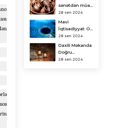
sənətdən müa...
ano
28 sen 2024
ası
Mavi
dən
İqtisadiyyat: O...
28 sen 2024
Daxili Məkanda
Doğru...
28 sen 2024
ərlə
mos
rin