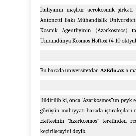
İtaliyanın məşhur aerokosmik şirkəti “
Antonetti Bakı Mühəndislik Universitet
Kosmik Agentliyinin (Azərkosmos) tə
Ümumdünya Kosmos Həftəsi (4-10 oktyabr)
Bu barədə universitetdən
AzEdu.az
-a mə
Bildirilib ki, öncə “Azərkosmos”un peyk 
görüşün mahiyyəti barədə iştirakçıla
Həftəsinin “Azərkosmos” tərəfindən real
keçiriləcəyini deyib.