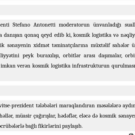
identi Stefano Antonetti moderatorun ünvanladığı suall
da danışan qonaq qeyd edib ki, kosmik logistika və nəqliy
ik sənayenin xidmət təminatçılarına müxtəlif sahələr ü
iyyətini peyk buraxılışı, orbitlər arası daşımalar, orbi
ğa imkan verən kosmik logistika infrastrukturun qurulması
itse-prezident tələbələri maraqlandıran məsələlərə aydın
həllər, müasir çağırışlar, hədəflər, eləcə də kosmik sənay
crübələrlə bağlı fikirlərini paylaşıb.