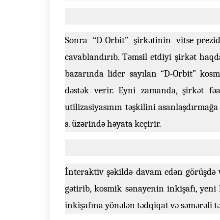
Sonra “D-Orbit” şirkətinin vitse-prez
cavablandırıb. Təmsil etdiyi şirkət haq
bazarında lider sayılan “D-Orbit” kosm
dəstək verir. Eyni zamanda, şirkət fəal
utilizasiyasının təşkilini asanlaşdırma
s. üzərində həyata keçirir.
İnteraktiv şəkildə davam edən görüşdə v
gətirib, kosmik sənayenin inkişafı, yeni 
inkişafına yönələn tədqiqat və səmərəli tə