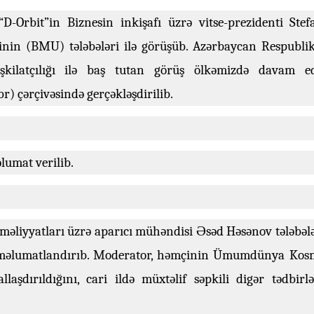
D-Orbit”in Biznesin inkişafı üzrə vitse-prezidenti Stef
inin (BMU) tələbələri ilə görüşüb. Azərbaycan Respublik
şkilatçılığı ilə baş tutan görüş ölkəmizdə davam e
 çərçivəsində gerçəkləşdirilib.
lumat verilib.
əməliyyatları üzrə aparıcı mühəndisi Əsəd Həsənov tələbəl
rı məlumatlandırıb. Moderator, həmçinin Ümumdünya Kos
laşdırıldığını, cari ildə müxtəlif səpkili digər tədbirlə