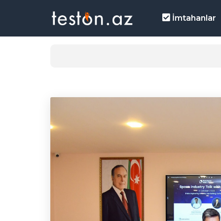
İmtahanlar