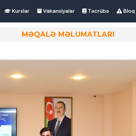
Kurslar
Vakansiyalar
Təcrübə
Bloq
MƏQALƏ MƏLUMATLARI