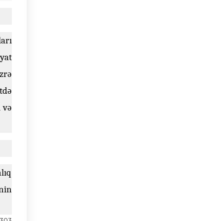
arı
yat
zrə
tdə
 və
lıq
enin
303