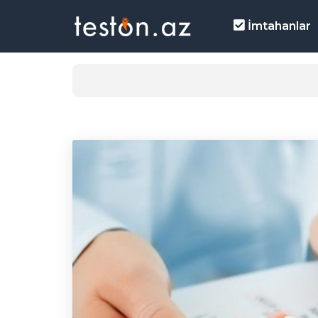
İmtahanlar