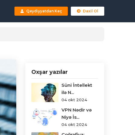
Qeydiyyatdan Keç
Daxil Ol
Oxşar yazılar
Süni İntellekt
ilə N...
04 okt 2024
VPN Nədir və
Niyə İs...
04 okt 2024
Coğrafiya: