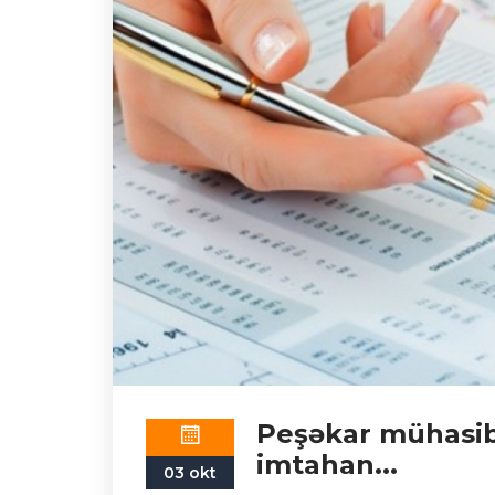
Peşəkar mühasib 
imtahan...
03 okt