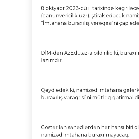
8 oktyabr 2023-cü il tarixində keçirilə
(qanunvericilik üzrә) iştirak edəcək na
“İmtahana buraxılış vərəqəsi”ni çap edə 
DİM-dən AzEdu.az-a bildirilib ki, burax
lazımdır.
Qeyd edək ki, namizəd imtahana gələrkə
buraxılış vərəqəsi”ni mütləq gətirməlidi
Göstərilən sənədlərdən hər hansı biri 
namizəd imtahana buraxılmayacaq.