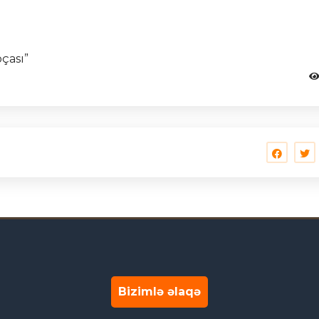
bçası”
Bizimlə əlaqə