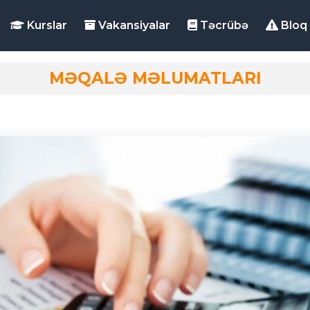
Kurslar
Vakansiyalar
Təcrübə
Bloq
MƏQALƏ MƏLUMATLARI