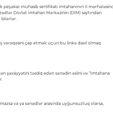
cək peşəkar mühasib sertifikatı imtahanının II mərhələsin
mizədlər Dövlət İmtahan Mərkəzinin (DİM) saytından
bilərlər.
ılış vərəqəsini çap etmək üçün bu linkə daxil olmaq
n şəxsiyyətini təsdiq edən sənədin əslini və “İmtahana
r.
olmazsa və ya sənədlər arasında uyğunsuzluq olarsa,