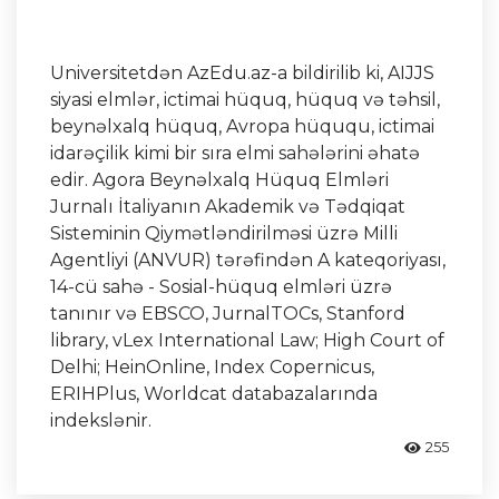
Universitetdən AzEdu.az-a bildirilib ki, AIJJS
siyasi elmlər, ictimai hüquq, hüquq və təhsil,
beynəlxalq hüquq, Avropa hüququ, ictimai
idarəçilik kimi bir sıra elmi sahələrini əhatə
edir. Agora Beynəlxalq Hüquq Elmləri
Jurnalı İtaliyanın Akademik və Tədqiqat
Sisteminin Qiymətləndirilməsi üzrə Milli
Agentliyi (ANVUR) tərəfindən A kateqoriyası,
14-cü sahə - Sosial-hüquq elmləri üzrə
tanınır və EBSCO, JurnalTOCs, Stanford
library, vLex International Law; High Court of
Delhi; HeinOnline, Index Copernicus,
ERIHPlus, Worldcat databazalarında
indekslənir.
255