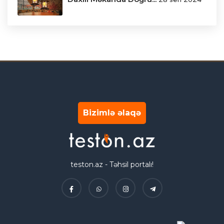
Bizimlə əlaqə
teston.az - Təhsil portalı!