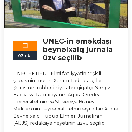
UNEC-in əməkdaşı
beynəlxalq jurnala
03 okt
üzv seçilib
UNEC EFTIED - Elmi fəaliyyətin təşkili
şöbəsinin müdiri, Xanım Tədqiqatçılar
Şurasının rəhbəri, siyasi tədqiqatçı Nərgiz
Hacıyeva Rumıniyanın Aqora Oredea
Universitetinin və Sloveniya Biznes
Məktəbinin beynəlxalq elmi nəşri olan Agora
Beynəlxalq Hüquq Elmləri Jurnalının
(AIJJS) redaksiya heyətinin üzvü seçilib.