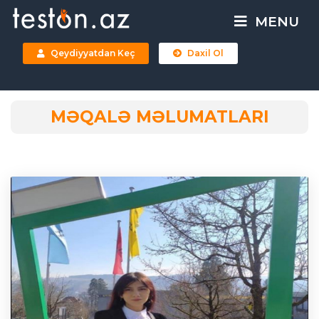
MENU
Qeydiyyatdan Keç
Daxil Ol
MƏQALƏ MƏLUMATLARI