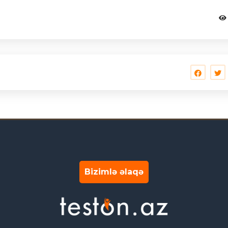
Bizimlə əlaqə