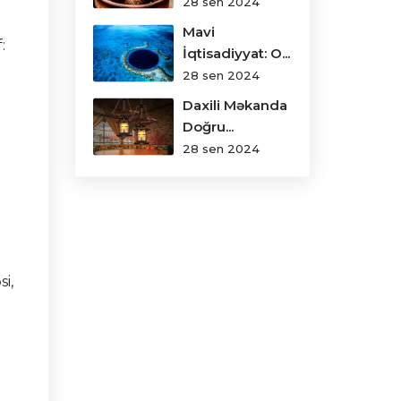
28 sen 2024
Mavi
:
İqtisadiyyat: O...
28 sen 2024
Daxili Məkanda
Doğru...
28 sen 2024
i,