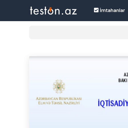
İmtahanlar