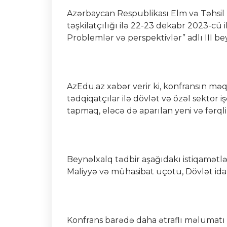
Azərbaycan Respublikası Elm və Təhsil N
təşkilatçılığı ilə 22-23 dekabr 2023-cü i
Problemlər və perspektivlər” adlı III be
AzEdu.az xəbər verir ki, konfransın məqs
tədqiqatçılar ilə dövlət və özəl sektor i
tapmaq, eləcə də aparılan yeni və fərql
Beynəlxalq tədbir aşağıdakı istiqamətlər
Maliyyə və mühasibat uçotu, Dövlət idar
Konfrans barədə daha ətraflı məlumat