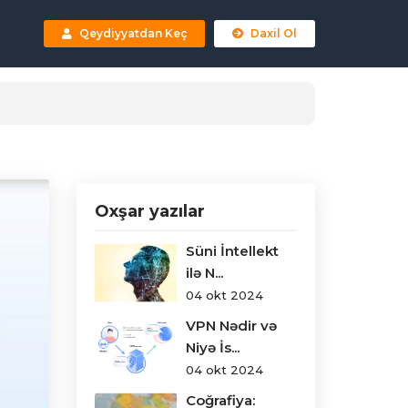
Qeydiyyatdan Keç
Daxil Ol
Oxşar yazılar
Süni İntellekt
ilə N...
04 okt 2024
VPN Nədir və
Niyə İs...
04 okt 2024
Coğrafiya: