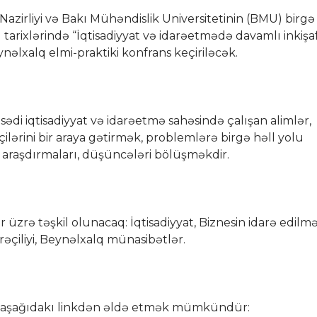
azirliyi və Bakı Mühəndislik Universitetinin (BMU) birgə
l tarixlərində “İqtisadiyyat və idarəetmədə davamlı inkişaf
ynəlxalq elmi-praktiki konfrans keçiriləcək.
ədi iqtisadiyyat və idarəetmə sahəsində çalışan alimlər,
şçilərini bir araya gətirmək, problemlərə birgə həll yolu
i araşdırmaları, düşüncələri bölüşməkdir.
 üzrə təşkil olunacaq: İqtisadiyyat, Biznesin idarə edilməs
əçiliyi, Beynəlxalq münasibətlər.
ı aşağıdakı linkdən əldə etmək mümkündür: