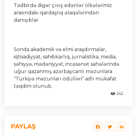
Tədbirdə digər çıxış edənlər ölkələrimiz
arasındakı qardaşlıq əlaqələrindən
danışıblar.
Sonda akademik və elmi araşdırmalar,
iqtisadiyyat, sahibkarlıq, jurnalistika, media,
səhiyyə, mədəniyyət, incəsənət sahələrində
uğur qazanmış azərbaycanlı məzunlara
“Türkiyə məzunları ödülləri” adlı mükafat
təqdim olunub.
242
PAYLAŞ