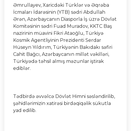
Əmrullayev, Xaricdəki Türklər və Əqrəba
İcmaları İdarəsinin (YTB) sədri Abdullah
Ərən, Azərbaycanın Diasporla İş üzrə Dövlət
Komitəsinin sədri Fuad Muradov, KKTC Baş
nazirinin müavini Fikri Ataoğlu, Türkiyə
Kosmik Agentliyinin Prezidenti Serdar
Hüseyn Yıldırım, Türkiyənin Bakıdakı səfiri
Cahit Bağcı, Azərbaycanın millət vəkilləri,
Türkiyədə təhsil almış məzunlar iştirak
ediblər.
Tədbirdə əvvəlcə Dövlət Himni səsləndirilib,
şəhidlərimizin xatirəsi birdəqiqəlik sükutla
yad edilib.