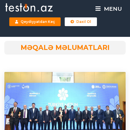
MENU
Qeydiyyatdan Keç
Daxil Ol
MƏQALƏ MƏLUMATLARI