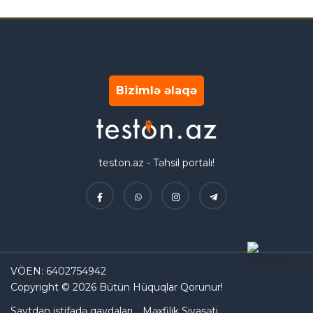
Bizimlə əlaqə
teston.az - Təhsil portalı!
VÖEN: 6402754942
Copyright © 2026 Bütün Hüquqlar Qorunur!
Saytdan istifadə qaydaları
Məxfilik Siyasəti