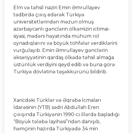
Elm və təhsil naziri Emin Əmrullayev
tədbirdə çıxış edərək Türkiyə
universitetlərindən məzun olmuş
azərbaycanlı gənclərin ölkəmizin ictimai-
siyasi, mədəni həyatında mühüm rol
oynadıqlarını və böyük töhfələr verdiklərini
vurğulayıb. Emin Əmrullayev gənclərin
əksəriyyətinin qardaş ölkədə təhsil almağa
üstünlük verdiyini qeyd edib və buna görə
Türkiyə dövlətinə təşəkkürünü bildirib.
Xaricdəki Türklər və Əqrəba İcmaları
İdarəsinin (YTB) sədri Abdullah Eren
çıxışında Türkiyənin 1990-cı illərdə başladığı
“Böyük tələbə layihəsi”ndən danışıb,
həmçinin hazırda Türkiyədə 34 min