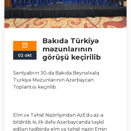
Bakıda Türkiyə
məzunlarının
02 okt
görüşü keçirilib
Sentyabrın 30-da Bakıda Beynəlxalq
Türkiyə Məzunlarının Azərbaycan
Toplantısı keçirilib.
Elm və Təhsil Nazirliyindən AzEdu.az-a
bildirilib ki, ilk dəfə Azərbaycanda təşkil
edilən tədbirdə elm və təhsil naziri Emin