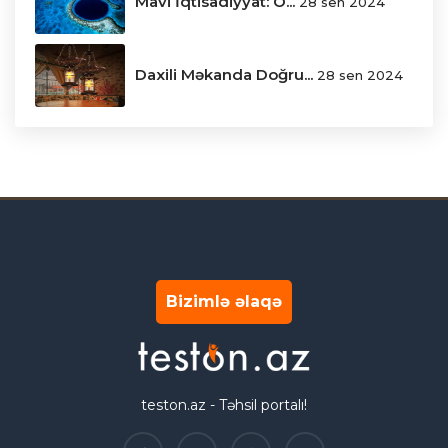
Mavi İqtisadiyyat: O...
28 sen 2024
Daxili Məkanda Doğru...
28 sen 2024
Bizimlə əlaqə
teston.az - Təhsil portalı!