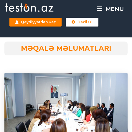
MENU
Qeydiyyatdan Keç
Daxil Ol
MƏQALƏ MƏLUMATLARI