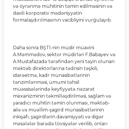
və öyrənmə mühitinin təmin edilməsinin və
daxili korporativ mədəniyyətin
formalaşdırılmasının vacibliyini vurğulayıb.
Daha sonra BŞTİ-nin müdir müavini
A.Məmmədov, sektor müdirləri F.Babayev və
A.Mustafazadə tərəfindən yeni təyin olunan
məktəb direktorlarına tədrisin təşkili,
idarəetmə, kadr münasibətlərinin
tənzimlənməsi, ümumi təhsil
müəssisələrində keyfiyyətə nəzarət
mexanizminin təkmilləşdirilməsi, sağlam və
yaradıcı mühitin təmin olunması, məktəb-
ailə və müəllim-şagird münasibətlərinin
inkişafı, şagirdlərin davamiyyəti və digər
məsələlər barədə tövsiyələr verilib, onları