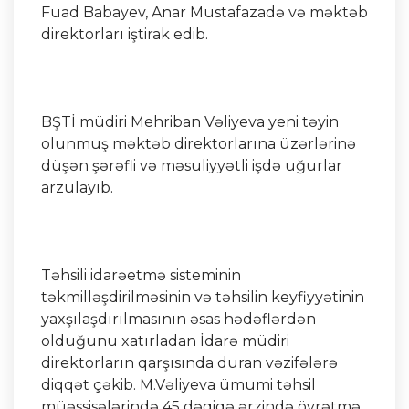
Fuad Babayev, Anar Mustafazadə və məktəb
direktorları iştirak edib.
BŞTİ müdiri Mehriban Vəliyeva yeni təyin
olunmuş məktəb direktorlarına üzərlərinə
düşən şərəfli və məsuliyyətli işdə uğurlar
arzulayıb.
Təhsili idarəetmə sisteminin
təkmilləşdirilməsinin və təhsilin keyfiyyətinin
yaxşılaşdırılmasının əsas hədəflərdən
olduğunu xatırladan İdarə müdiri
direktorların qarşısında duran vəzifələrə
diqqət çəkib. M.Vəliyeva ümumi təhsil
müəssisələrində 45 dəqiqə ərzində öyrətmə