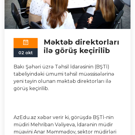
Məktəb direktorları
ilə görüş keçirilib
02 okt
Bakı Şəhəri üzrə Təhsil İdarəsinin (BŞTİ)
tabeliyindəki ümumi təhsil müəssisələrinə
yeni təyin olunan məktəb direktorları ilə
görüş keçirilib.
AzEdu.az xəbər verir ki, görüşdə BŞTİ-nin
müdiri Mehriban Vəliyeva, İdarənin müdir
müavini Anar Məmmədov, sektor müdirləri