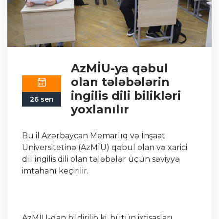
AzMİU-ya qəbul
olan tələbələrin
ingilis dili bilikləri
26 sen
yoxlanılır
Bu il Azərbaycan Memarlıq və İnşaat
Universitetinə (AzMİU) qəbul olan və xarici
dili ingilis dili olan tələbələr üçün səviyyə
imtahanı keçirilir.
AzMİU-dan bildirilib ki, bütün ixtisasları