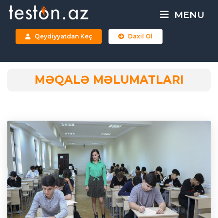
MENU
Qeydiyyatdan Keç
Daxil Ol
MƏQALƏ MƏLUMATLARI