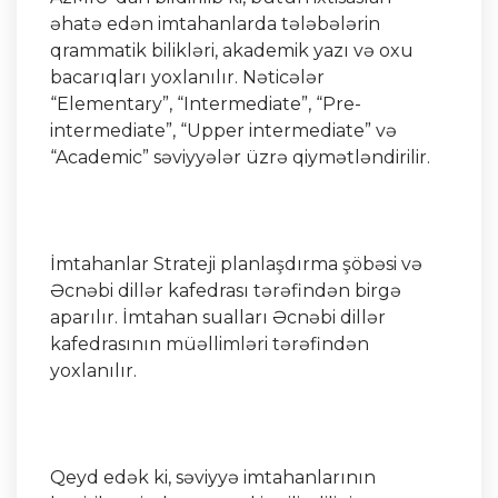
əhatə edən imtahanlarda tələbələrin
qrammatik bilikləri, akademik yazı və oxu
bacarıqları yoxlanılır. Nəticələr
“Elementary”, “Intermediate”, “Pre-
intermediate”, “Upper intermediate” və
“Academic” səviyyələr üzrə qiymətləndirilir.
İmtahanlar Strateji planlaşdırma şöbəsi və
Əcnəbi dillər kafedrası tərəfindən birgə
aparılır. İmtahan sualları Əcnəbi dillər
kafedrasının müəllimləri tərəfindən
yoxlanılır.
Qeyd edək ki, səviyyə imtahanlarının