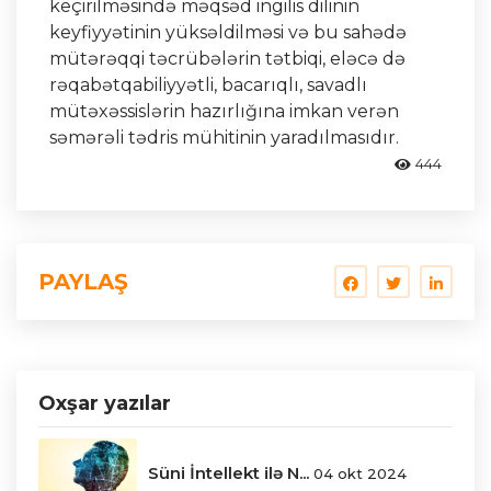
keçirilməsində məqsəd ingilis dilinin
keyfiyyətinin yüksəldilməsi və bu sahədə
mütərəqqi təcrübələrin tətbiqi, eləcə də
rəqabətqabiliyyətli, bacarıqlı, savadlı
mütəxəssislərin hazırlığına imkan verən
səmərəli tədris mühitinin yaradılmasıdır.
444
PAYLAŞ
Oxşar yazılar
Süni İntellekt ilə N...
04 okt 2024