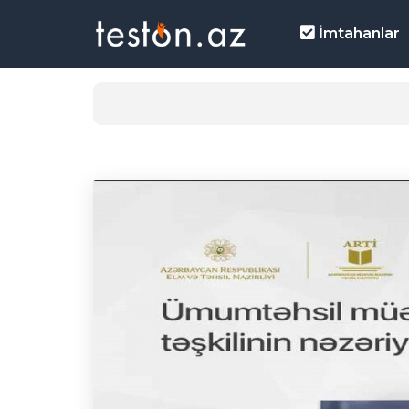
İmtahanlar