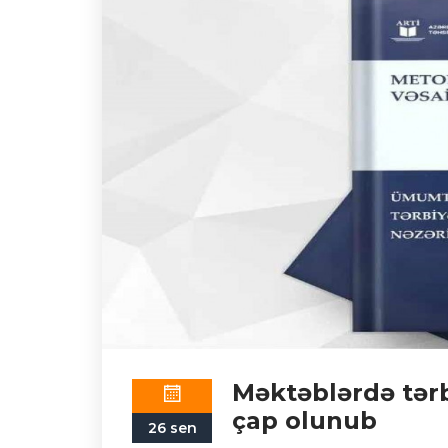
Məktəblərdə tərb
çap olunub
26 sen