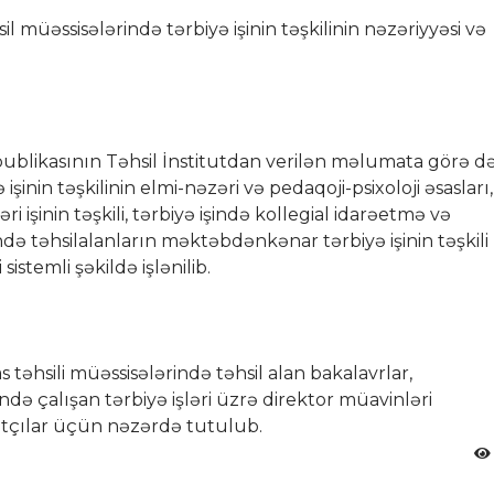
l müəssisələrində tərbiyə işinin təşkilinin nəzəriyyəsi və
publikasının Təhsil İnstitutdan verilən məlumata görə d
işinin təşkilinin elmi-nəzəri və pedaqoji-psixoloji əsasları,
i işinin təşkili, tərbiyə işində kollegial idarəetmə və
ə təhsilalanların məktəbdənkənar tərbiyə işinin təşkili
istemli şəkildə işlənilib.
s təhsili müəssisələrində təhsil alan bakalavrlar,
də çalışan tərbiyə işləri üzrə direktor müavinləri
iqatçılar üçün nəzərdə tutulub.