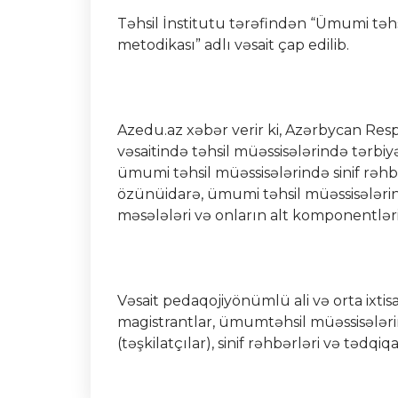
Təhsil İnstitutu tərəfindən “Ümumi təhsi
metodikası” adlı vəsait çap edilib.
Azedu.az xəbər verir ki, Azərbycan Res
vəsaitində təhsil müəssisələrində tərbiyə 
ümumi təhsil müəssisələrində sinif rəhbər
özünüidarə, ümumi təhsil müəssisələrind
məsələləri və onların alt komponentləri s
Vəsait pedaqojiyönümlü ali və orta ixtisa
magistrantlar, ümumtəhsil müəssisələrin
(təşkilatçılar), sinif rəhbərləri və tədq