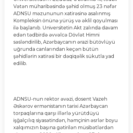
Vətən müharibəsində şəhid olmuş 23 nəfər
ADNSU məzununun xatirəsinə asalınmış
Kompleksin önünə yürüş və əklil qoyulması
ilə başlanıb. Universitetin Akt zalında davam
edən tədbirdə əvvəlcə Dövlət Himni
səsləndirilib, Azərbaycanın ərazi bütövlüyü
uğrunda canlarından keçən bütün
şəhidlərin xatirəsi bir dəqiqəlik sükutla yad
edilib.
ADNSU-nun rektor əvəzi, dosent Vazeh
Əskərov ermənistanın tarixi Azərbaycan
torpaqlarına qarşı illərlə yürütdüyü
işğalçılıq siyasətindən, həmçinin əsrlər boyu
xalqımızın başına gətirilən müsibətlərdən