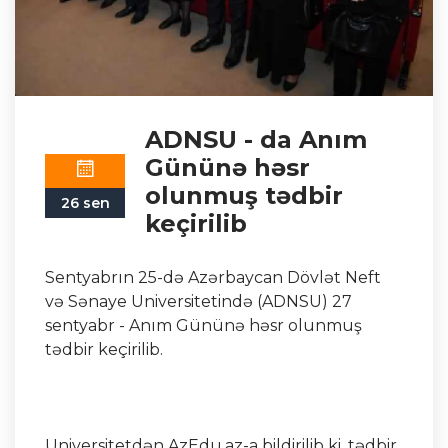
ADNSU - da Anım
Gününə həsr
olunmuş tədbir
26 sen
keçirilib
Sentyabrın 25-də Azərbaycan Dövlət Neft
və Sənaye Universitetində (ADNSU) 27
sentyabr - Anım Gününə həsr olunmuş
tədbir keçirilib.
Universitetdən AzEdu.az-a bildirilib ki, tədbir