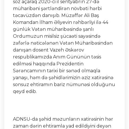
söz açaraq 2020-ci il sentyabrın 27-də
müharibəni şərtləndirən növbəti hərbi
təcavüzdən danışıb. Müzəffər Ali Baş
Komandan İlham Əliyevin rəhbərliyi ilə 44
günlük Vətən müharibəsində şanlı
Ordumuzun misilsiz şücaəti sayəsində
zəfərlə nəticələnən Vətən Müharibəsindən
danışan dosent Vazeh Əskərov
respublikamızda Anım Gününün təsis
edilməsi haqqında Prezidentin
Sərəncamının tarixi bir sənəd olmaqla
yanaşı, həm də şəhidlərimizin əziz xatirəsinə
sonsuz ehtiramın bariz nümunəsi olduğunu
qeyd edib.
ADNSU-da şəhid məzunların xatirəsinin hər
zaman dərin ehtiramla yad edildiyini deyən