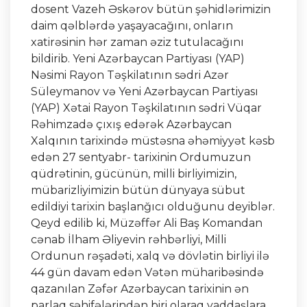
dosent Vazeh Əskərov bütün şəhidlərimizin
daim qəlblərdə yaşayacağını, onların
xatirəsinin hər zaman əziz tutulacağını
bildirib. Yeni Azərbaycan Partiyası (YAP)
Nəsimi Rayon Təşkilatının sədri Azər
Süleymanov və Yeni Azərbaycan Partiyası
(YAP) Xətai Rayon Təşkilatının sədri Vüqar
Rəhimzadə çıxış edərək Azərbaycan
Xalqının tarixində müstəsna əhəmiyyət kəsb
edən 27 sentyabr- tarixinin Ordumuzun
qüdrətinin, gücünün, milli birliyimizin,
mübarizliyimizin bütün dünyaya sübut
edildiyi tarixin başlanğıcı olduğunu deyiblər.
Qeyd edilib ki, Müzəffər Ali Baş Komandan
cənab İlham Əliyevin rəhbərliyi, Milli
Ordunun rəşadəti, xalq və dövlətin birliyi ilə
44 gün davam edən Vətən müharibəsində
qazanılan Zəfər Azərbaycan tarixinin ən
parlaq səhifələrindən biri olaraq yaddaşlara