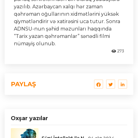
yazılıb. Azərbaycan xalqı hər zaman
qəhrəman oğullarının xidmətlərini yüksək
qiymətləndirir və xatirəsini uca tutur. Sonra
ADNSU-nun şəhid məzunları haqqında
“Tarix yazan qəhrəmanlar” sənədli filmi
nümayiş olunub.
273
PAYLAŞ
Oxşar yazılar
Süni İntellekt ilə N...
04 okt 2024