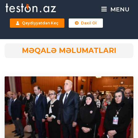
MENU
Qeydiyyatdan Keç
Daxil Ol
MƏQALƏ MƏLUMATLARI