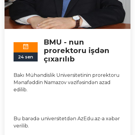
BMU - nun
prorektoru işdən
24 sen
çıxarılıb
Bakı Mühəndislik Universitetinin prorektoru
Mənafəddin Namazov vəzifəsindən azad
edilib.
Bu barədə universitetdən AzEdu.az-a xəbər
verilib.