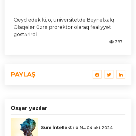
Qeyd edək ki, o, universitetdə Beynəlxalq
Əlaqələr üzrə prorektor olaraq fəaliyyət
göstərirdi.
387
PAYLAŞ
Oxşar yazılar
Süni İntellekt ilə N...
04 okt 2024