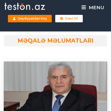
MENU
Qeydiyyatdan Keç
Daxil Ol
MƏQALƏ MƏLUMATLARI