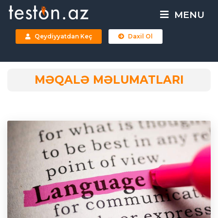
MENU
Qeydiyyatdan Keç
Daxil Ol
MƏQALƏ MƏLUMATLARI