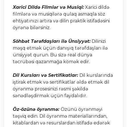
Xarici Dildə Filmlər və Musiqi:
Xarici dildə
filmlərə və musiqilərə qulaq asmaqla söz
ehtiyatınızı artıra və dilin praktik istifadəsini
öyrənə bilərsiniz.
Söhbət Tərəfdaşları ilə Ünsiyyət:
Dilinizi
məşq etmək üçün danışıq tərəfdaşları ilə
ünsiyyət qurun. Bu sizə real dünya
təcrübəsi qazanmağa kömək edir.
Dil Kursları və Sertifikatlar:
Dil kurslarında
iştirak etmək və sertifikatlar əldə etmək dil
öyrənmə prosesinizi rəsmi şəkildə
sənədləşdirmək üçün faydalıdır.
Öz-özünə öyrənmə:
Özünü öyrənməyi
təşviq edin. Dil öyrənmə materiallarından,
kitablardan və resurslardan istifadə edərək