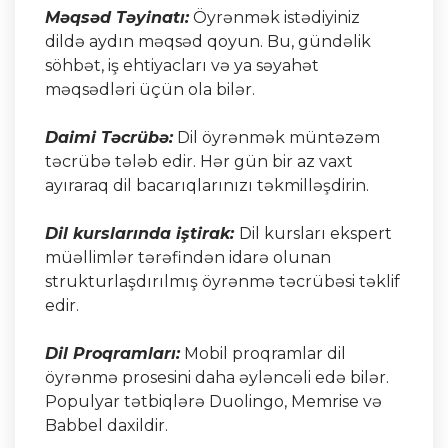
Məqsəd Təyinatı:
Öyrənmək istədiyiniz
dildə aydın məqsəd qoyun. Bu, gündəlik
söhbət, iş ehtiyacları və ya səyahət
məqsədləri üçün ola bilər.
Daimi Təcrübə:
Dil öyrənmək müntəzəm
təcrübə tələb edir. Hər gün bir az vaxt
ayıraraq dil bacarıqlarınızı təkmilləşdirin.
Dil kurslarında iştirak:
Dil kursları ekspert
müəllimlər tərəfindən idarə olunan
strukturlaşdırılmış öyrənmə təcrübəsi təklif
edir.
Dil Proqramları:
Mobil proqramlar dil
öyrənmə prosesini daha əyləncəli edə bilər.
Populyar tətbiqlərə Duolingo, Memrise və
Babbel daxildir.