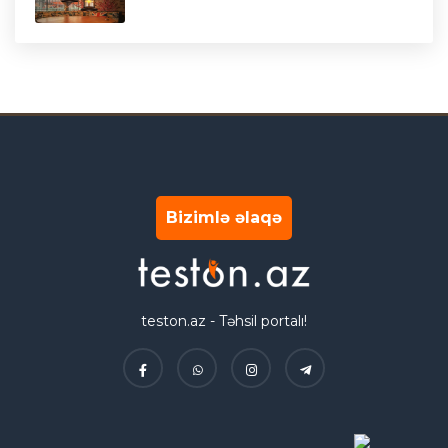
Bizimlə əlaqə
teston.az - Təhsil portalı!