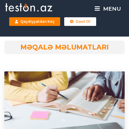
MENU
Qeydiyyatdan Keç
Daxil Ol
MƏQALƏ MƏLUMATLARI