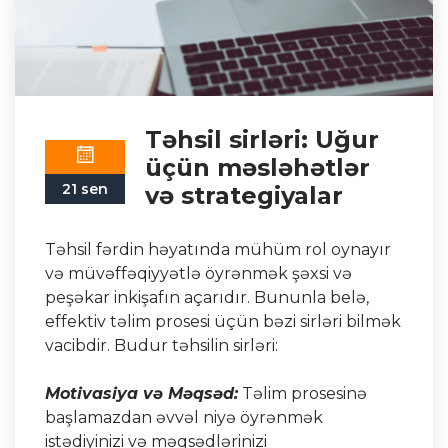
Təhsil sirləri: Uğur
üçün məsləhətlər
21 sen
və strategiyalar
Təhsil fərdin həyatında mühüm rol oynayır
və müvəffəqiyyətlə öyrənmək şəxsi və
peşəkar inkişafın açarıdır. Bununla belə,
effektiv təlim prosesi üçün bəzi sirləri bilmək
vacibdir. Budur təhsilin sirləri:
Motivasiya və Məqsəd:
Təlim prosesinə
başlamazdan əvvəl niyə öyrənmək
istədiyinizi və məqsədlərinizi