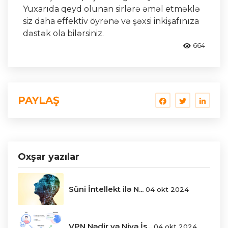
Yuxarıda qeyd olunan sirlərə əməl etməklə
siz daha effektiv öyrənə və şəxsi inkişafınıza
dəstək ola bilərsiniz.
664
PAYLAŞ
Oxşar yazılar
Süni İntellekt ilə N...
04 okt 2024
VPN Nədir və Niyə İs...
04 okt 2024