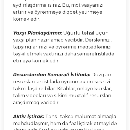
aydınlaşdırmalısınız. Bu, motivasiyanızı
artırır və öyrənməyə diqqət yetirməyə
kömək edir.
Yaxşı Planlaşdırma:
Uğurlu təhsil üçün
yaxşı plan hazırlamaq vacibdir. Dərslərinizi,
tapşırıqlarınızı və öyrənmə məqsədlərinizi
təşkil etmək vaxtınızı daha səmərəli istifadə
etməyə kömək edir.
Resurslardan Səmərəli İstifadə:
Düzgün
resurslardan istifadə öyrənmək prosesinizi
təkmilləşdirə bilər. Kitablar, onlayn kurslar,
təlim videoları və s. kimi müxtəlif resursları
araşdırmaq vacibdir.
Aktiv İştirak:
Təhsil təkcə məlumat almaqla
məhdudlaşmır, həm də fəal iştirak etməyi də