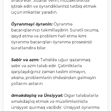
əhatə edir. Suallar verin, müzakirələrdə
iştirak edin və öyrəndiklərinizi tətbiq etmək
üçün imkanlar yaradın.
Öyrənməyi öyrənin:
Öyrənmə
bacarıqlarınızı təkmilləşdirin. Sürətli oxuma,
qeyd etmə və problem həll etmə kimi
öyrənmə bacarıqları öyrənmə prosesinizi
sürətləndirə bilər.
Səbir və əzm:
Təhsildə uğur qazanmaq
səbir və əzm tələb edir. Çətinliklərlə
qarşılaşdığınız zaman təslim olmayın,
əksinə, problemlərin öhdəsindən gəlməyin
yollarını axtarın.
Əməkdaşlıq və Ünsiyyət:
Digər tələbələrlə
əməkdaşlıq etmək və müəllimlərinizlə
ünsiyyət qurmaq vacibdir. Ünsiyyət öyrənmə