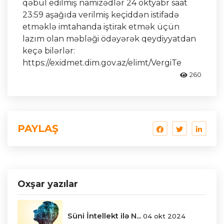
qəbul edilmiş namizədlər 24 oktyabr saat
23:59 aşağıda verilmiş keçiddən istifadə
etməklə imtahanda iştirak etmək üçün
lazım olan məbləği ödəyərək qeydiyyatdan
keçə bilərlər:
https://exidmet.dim.gov.az/elimt/VergiTe
260
PAYLAŞ
Oxşar yazılar
Süni İntellekt ilə N...
04 okt 2024