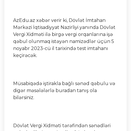
AzEdu.az xəbər verir ki, Dövlət İmtahan
Mərkəzi İqtisadiyyat Nazirliyi yanında Dövlət
Vergi Xidməti ilə birgə vergi orqanlarına işə
qəbul olunmaq istəyən namizədlər üçün 5
noyabr 2023-cü il tarixində test imtahanı
keçirəcək.
Müsabiqədə iştirakla bağlı sənəd qəbulu və
digər məsələlərlə buradan tanış ola
bilərsiniz.
Dövlət Vergi Xidməti tərəfindən sənədləri