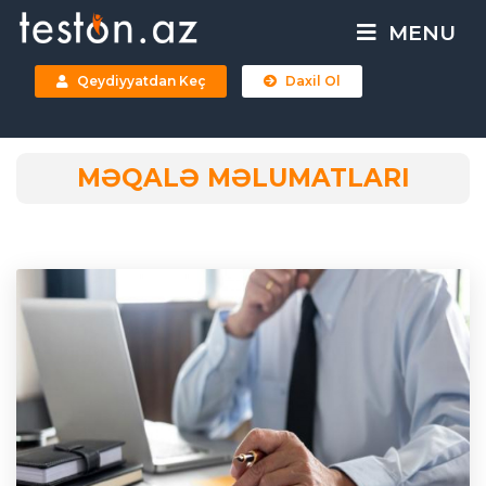
MENU
Qeydiyyatdan Keç
Daxil Ol
MƏQALƏ MƏLUMATLARI