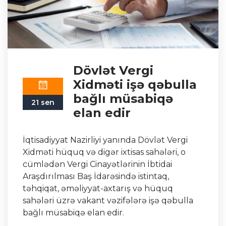
Dövlət Vergi
Xidməti işə qəbulla
bağlı müsabiqə
21 sen
elan edir
İqtisadiyyat Nazirliyi yanında Dövlət Vergi
Xidməti hüquq və digər ixtisas sahələri, o
cümlədən Vergi Cinayətlərinin İbtidai
Araşdırılması Baş İdarəsində istintaq,
təhqiqat, əməliyyat-axtarış və hüquq
sahələri üzrə vakant vəzifələrə işə qəbulla
bağlı müsabiqə elan edir.