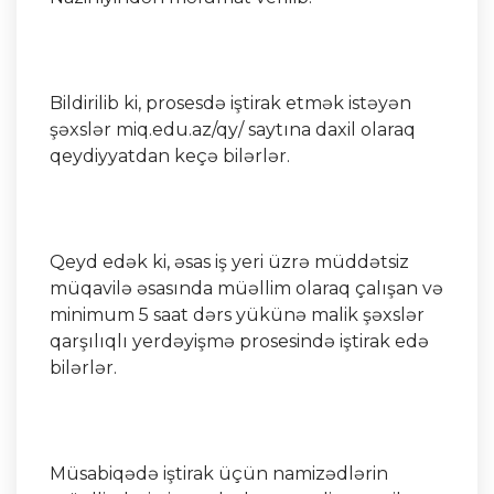
Bildirilib ki, prosesdə iştirak etmək istəyən
şəxslər miq.edu.az/qy/ saytına daxil olaraq
qeydiyyatdan keçə bilərlər.
Qeyd edək ki, əsas iş yeri üzrə müddətsiz
müqavilə əsasında müəllim olaraq çalışan və
minimum 5 saat dərs yükünə malik şəxslər
qarşılıqlı yerdəyişmə prosesində iştirak edə
bilərlər.
Müsabiqədə iştirak üçün namizədlərin