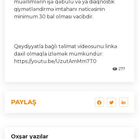
müəllimlərin işə qəbulu və ya diaqnostik
qiymətləndirmə imtahanı nəticəsinin
minimum 30 bal olması vacibdir.
Qeydiyyatla bağlı təlimat videosunu linkə
daxil olmaqla izləmək mümkündür:
https://youtu.be/UzutAmMm7T0
277
PAYLAŞ
Oxşar yazılar