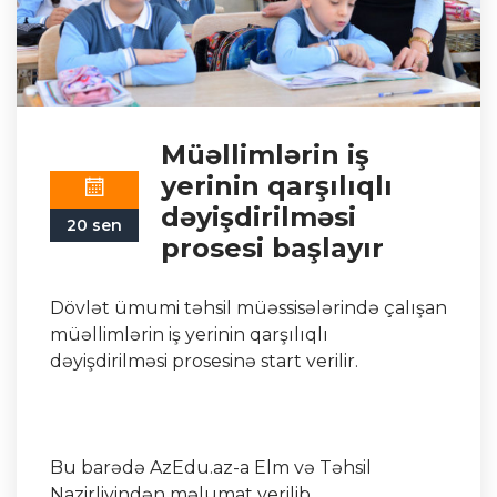
Müəllimlərin iş
yerinin qarşılıqlı
dəyişdirilməsi
20 sen
prosesi başlayır
Dövlət ümumi təhsil müəssisələrində çalışan
müəllimlərin iş yerinin qarşılıqlı
dəyişdirilməsi prosesinə start verilir.
Bu barədə AzEdu.az-a Elm və Təhsil
Nazirliyindən məlumat verilib.