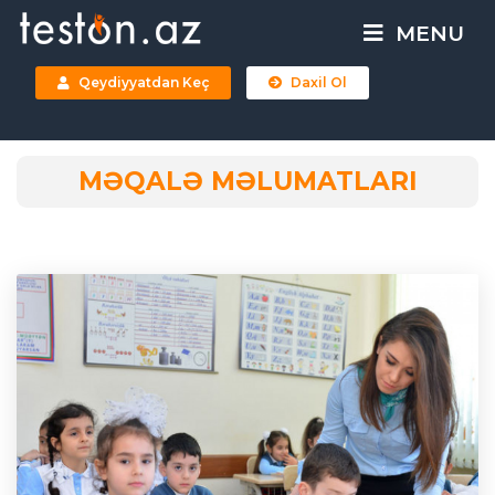
MENU
Qeydiyyatdan Keç
Daxil Ol
MƏQALƏ MƏLUMATLARI