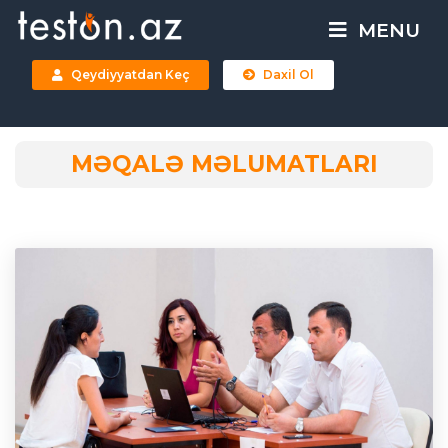
MENU
Qeydiyyatdan Keç
Daxil Ol
MƏQALƏ MƏLUMATLARI