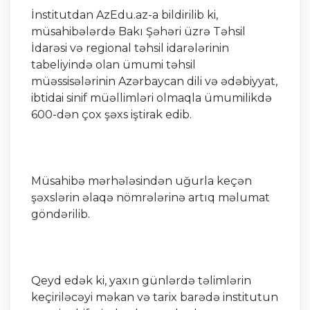
İnstitutdan AzEdu.az-a bildirilib ki,
müsahibələrdə Bakı Şəhəri üzrə Təhsil
İdarəsi və regional təhsil idarələrinin
tabeliyində olan ümumi təhsil
müəssisələrinin Azərbaycan dili və ədəbiyyat,
ibtidai sinif müəllimləri olmaqla ümumilikdə
600-dən çox şəxs iştirak edib.
Müsahibə mərhələsindən uğurla keçən
şəxslərin əlaqə nömrələrinə artıq məlumat
göndərilib.
Qeyd edək ki, yaxın günlərdə təlimlərin
keçiriləcəyi məkan və tarix barədə institutun