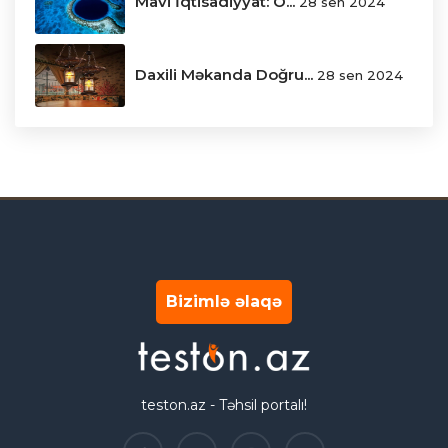
Mavi İqtisadiyyat: O...
28 sen 2024
Daxili Məkanda Doğru...
28 sen 2024
Bizimlə əlaqə
teston.az - Təhsil portalı!