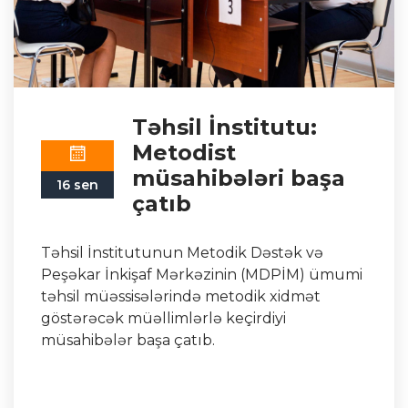
Təhsil İnstitutu:
Metodist
müsahibələri başa
16 sen
çatıb
Təhsil İnstitutunun Metodik Dəstək və
Peşəkar İnkişaf Mərkəzinin (MDPİM) ümumi
təhsil müəssisələrində metodik xidmət
göstərəcək müəllimlərlə keçirdiyi
müsahibələr başa çatıb.