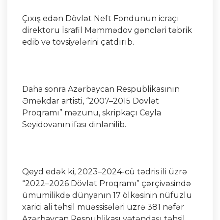
Çıxış edən Dövlət Neft Fondunun icraçı
direktoru İsrafil Məmmədov gəncləri təbrik
edib və tövsiyələrini çatdırıb.
Daha sonra Azərbaycan Respublikasının
Əməkdar artisti, “2007–2015 Dövlət
Proqramı” məzunu, skripkaçı Ceyla
Seyidovanın ifası dinlənilib.
Qeyd edək ki, 2023–2024-cü tədris ili üzrə
“2022–2026 Dövlət Proqramı” çərçivəsində
ümumilikdə dünyanın 17 ölkəsinin nüfuzlu
xarici ali təhsil müəssisələri üzrə 381 nəfər
Azərbaycan Respublikası vətəndaşı təhsil