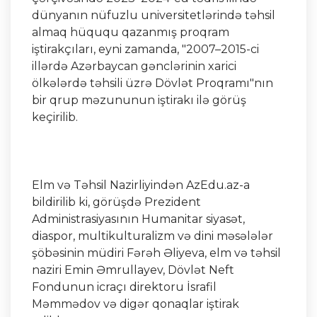
dünyanın nüfuzlu universitetlərində təhsil
almaq hüququ qazanmış proqram
iştirakçıları, eyni zamanda, "2007–2015-ci
illərdə Azərbaycan gənclərinin xarici
ölkələrdə təhsili üzrə Dövlət Proqramı"nın
bir qrup məzununun iştirakı ilə görüş
keçirilib.
Elm və Təhsil Nazirliyindən AzEdu.az-a
bildirilib ki, görüşdə Prezident
Administrasiyasının Humanitar siyasət,
diaspor, multikulturalizm və dini məsələlər
şöbəsinin müdiri Fərəh Əliyeva, elm və təhsil
naziri Emin Əmrullayev, Dövlət Neft
Fondunun icraçı direktoru İsrafil
Məmmədov və digər qonaqlar iştirak