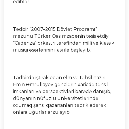
ediblər.
Tədbir “2007–2015 Dövlət Proqramı”
məzunu Türkər Qasımzadənin təsis etdiyi
“Cadenza” orkestri tərəfindən milli və klassik
musiqi əsərlərinin ifası ilə başlayıb.
Tədbirdə iştirak edən elm və təhsil naziri
Emin Əmrullayev gənclərin xaricdə təhsil
imkanları və perspektivləri barədə danışıb,
dünyanın nüfuzlu universitetlərində
oxumaq şansı qazananları təbrik edərək
onlara uğurlar arzulayıb.