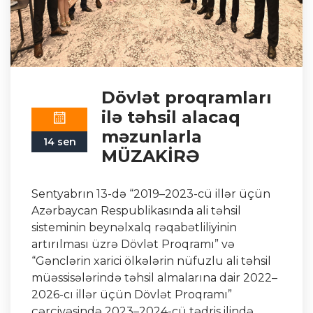
Dövlət proqramları
ilə təhsil alacaq
məzunlarla
14 sen
MÜZAKİRƏ
Sentyabrın 13-də “2019–2023-cü illər üçün
Azərbaycan Respublikasında ali təhsil
sisteminin beynəlxalq rəqabətliliyinin
artırılması üzrə Dövlət Proqramı” və
“Gənclərin xarici ölkələrin nüfuzlu ali təhsil
müəssisələrində təhsil almalarına dair 2022–
2026-cı illər üçün Dövlət Proqramı”
çərçivəsində 2023–2024-cü tədris ilində