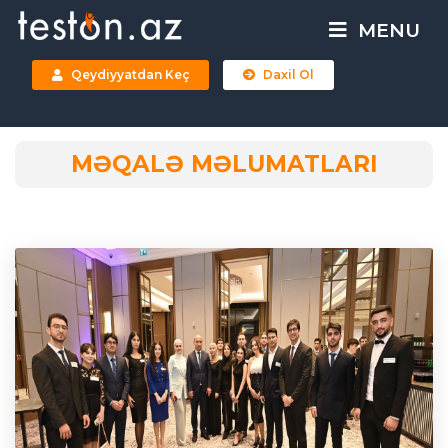
MENU
Qeydiyyatdan Keç
Daxil Ol
MƏQALƏ MƏLUMATLARI