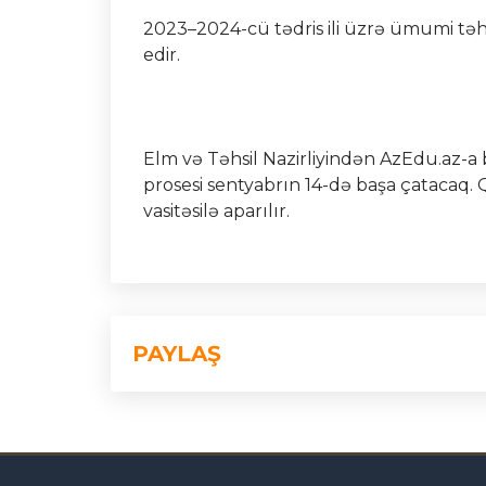
2023–2024-cü tədris ili üzrə ümumi təhsi
edir.
Elm və Təhsil Nazirliyindən AzEdu.az-a bi
prosesi sentyabrın 14-də başa çatacaq
vasitəsilə aparılır.
PAYLAŞ