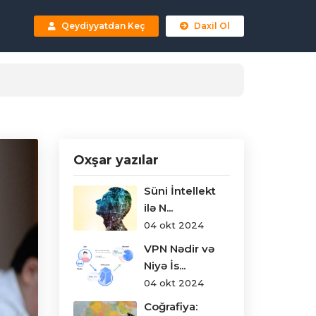
Qeydiyyatdan Keç
Daxil Ol
Oxşar yazılar
Süni İntellekt
ilə N...
04 okt 2024
VPN Nədir və
Niyə İs...
04 okt 2024
Coğrafiya: