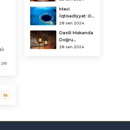
m
Mavi
İqtisadiyyat: O...
28 sen 2024
Daxili Məkanda
Doğru...
28 sen 2024
lı
281