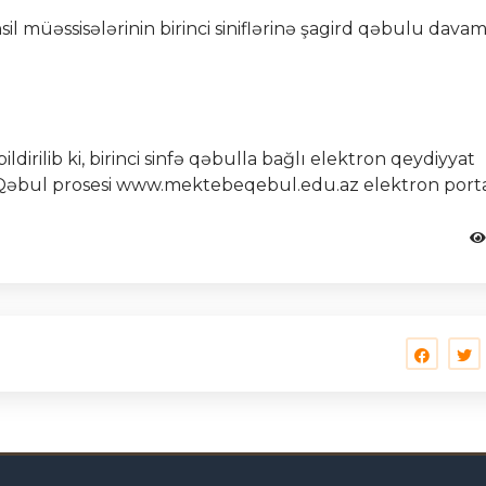
l müəssisələrinin birinci siniflərinə şagird qəbulu dava
ldirilib ki, birinci sinfə qəbulla bağlı elektron qeydiyyat
. Qəbul prosesi www.mektebeqebul.edu.az elektron porta