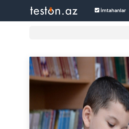
İmtahanlar