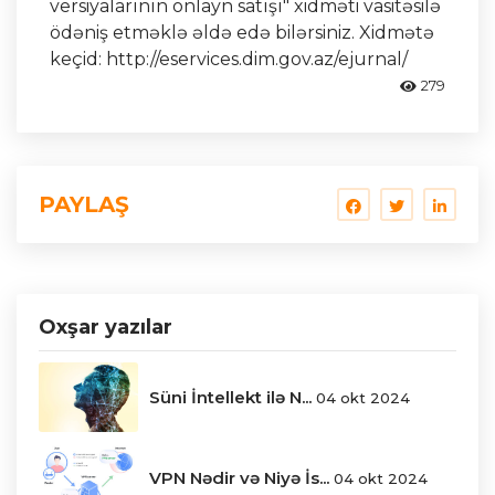
versiyalarının onlayn satışı" xidməti vasitəsilə
ödəniş etməklə əldə edə bilərsiniz. Xidmətə
keçid: http://eservices.dim.gov.az/ejurnal/
279
PAYLAŞ
Oxşar yazılar
Süni İntellekt ilə N...
04 okt 2024
VPN Nədir və Niyə İs...
04 okt 2024