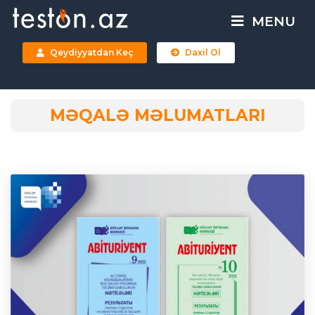
MENU
Qeydiyyatdan Keç
Daxil Ol
MƏQALƏ MƏLUMATLARI