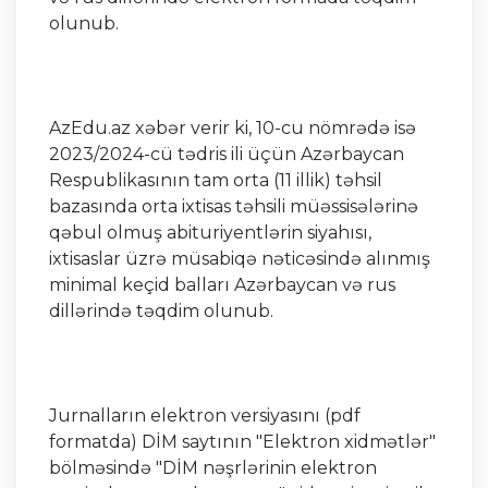
olunub.
AzEdu.az xəbər verir ki, 10-cu nömrədə isə
2023/2024-cü tədris ili üçün Azərbaycan
Respublikasının tam orta (11 illik) təhsil
bazasında orta ixtisas təhsili müəssisələrinə
qəbul olmuş abituriyentlərin siyahısı,
ixtisaslar üzrə müsabiqə nəticəsində alınmış
minimal keçid balları Azərbaycan və rus
dillərində təqdim olunub.
Jurnalların elektron versiyasını (pdf
formatda) DİM saytının "Elektron xidmətlər"
bölməsində "DİM nəşrlərinin elektron