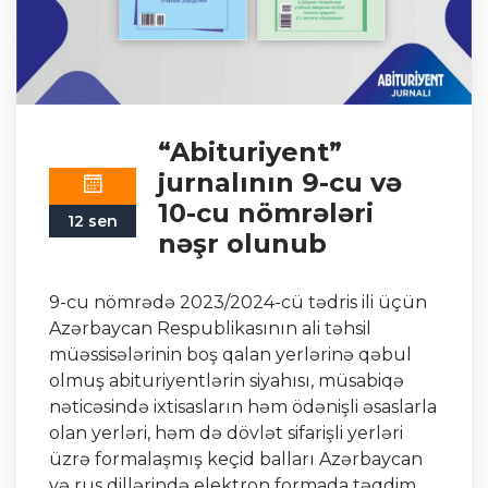
“Abituriyent”
jurnalının 9-cu və
10-cu nömrələri
12 sen
nəşr olunub
9-cu nömrədə 2023/2024-cü tədris ili üçün
Azərbaycan Respublikasının ali təhsil
müəssisələrinin boş qalan yerlərinə qəbul
olmuş abituriyentlərin siyahısı, müsabiqə
nəticəsində ixtisasların həm ödənişli əsaslarla
olan yerləri, həm də dövlət sifarişli yerləri
üzrə formalaşmış keçid balları Azərbaycan
və rus dillərində elektron formada təqdim