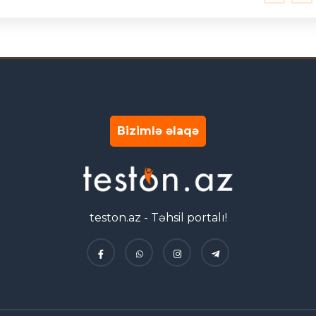
Bizimlə əlaqə
teston.az - Təhsil portalı!