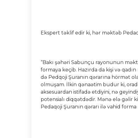
Ekspert təklif edir ki, hər məktəb Pedaqo
“Bakı şəhəri Sabunçu rayonunun məktəb
formaya keçib. Hazırda da kişi və qadı
də Pedqoji Şuranın qərarına hörmət ol
olmuşam. İlkin qənaətim budur ki, orad
aksesuardan istifadə etdiyini, nə geyindi
potensialı diqqətdədir. Mənə elə gəlir 
Pedaqoji Şuranın qərarı ilə vahid forma s