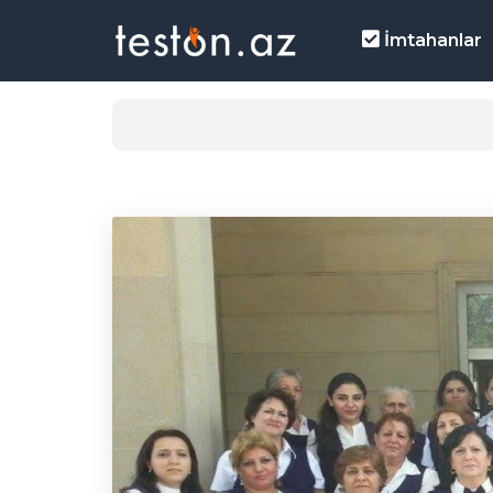
İmtahanlar