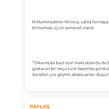
M.Məmmədlinin fikrincə, vahid formaya 
itirməməsi üçün səmərəli olardı:
“Ölkəmizdə bəzi özəl məktəblərdə də b
göstərən bir neçə türk liseyində görd
dərsdən çox geyimi, aksesuarları düş
PAYLAŞ