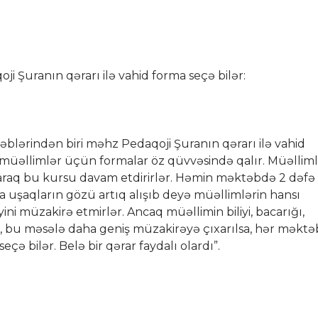
ji Şuranın qərarı ilə vahid forma seçə bilər:
lərindən biri məhz Pedaqoji Şuranın qərarı ilə vahid
n müəllimlər üçün formalar öz qüvvəsində qalır. Müəllim
araq bu kursu davam etdirirlər. Həmin məktəbdə 2 dəfə
a uşaqların gözü artıq alışıb deyə müəllimlərin hansı
yini müzakirə etmirlər. Ancaq müəllimin biliyi, bacarığı,
ki, bu məsələ daha geniş müzakirəyə çıxarılsa, hər məktə
eçə bilər. Belə bir qərar faydalı olardı”.