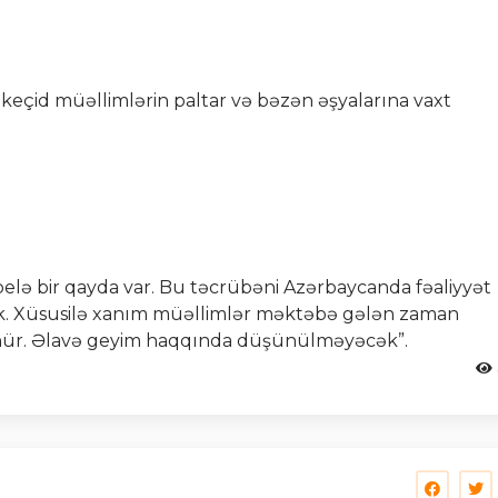
keçid müəllimlərin paltar və bəzən əşyalarına vaxt
elə bir qayda var. Bu təcrübəni Azərbaycanda fəaliyyət
ük. Xüsusilə xanım müəllimlər məktəbə gələn zaman
ünür. Əlavə geyim haqqında düşünülməyəcək”.