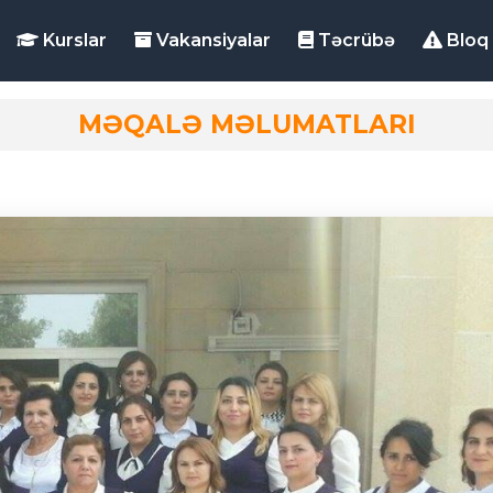
Kurslar
Vakansiyalar
Təcrübə
Bloq
MƏQALƏ MƏLUMATLARI