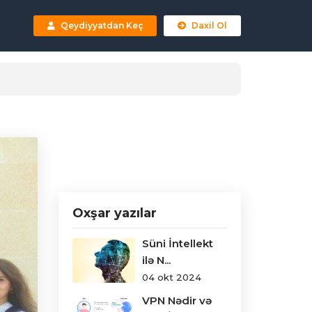
Qeydiyyatdan Keç
Daxil Ol
Oxşar yazılar
Süni İntellekt
ilə N...
04 okt 2024
VPN Nədir və