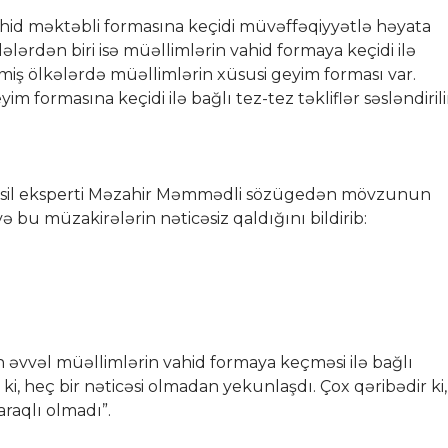
vahid məktəbli formasına keçidi müvəffəqiyyətlə həyata
lərdən biri isə müəllimlərin vahid formaya keçidi ilə
etmiş ölkələrdə müəllimlərin xüsusi geyim forması var.
 formasına keçidi ilə bağlı tez-tez təkliflər səsləndirili
əhsil eksperti Məzahir Məmmədli sözügedən mövzunun
bu müzakirələrin nəticəsiz qaldığını bildirib:
 əvvəl müəllimlərin vahid formaya keçməsi ilə bağlı
ki, heç bir nəticəsi olmadan yekunlaşdı. Çox qəribədir ki,
raqlı olmadı”.