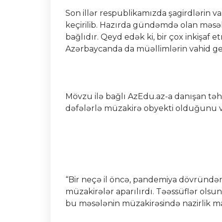
Son illər respublikamızda şagirdlərin 
keçirilib. Hazırda gündəmdə olan məsələ
bağlıdır. Qeyd edək ki, bir çox inkişaf 
Azərbaycanda da müəllimlərin vahid geyim
Mövzu ilə bağlı AzEdu.az-a danışan t
dəfələrlə müzakirə obyekti olduğunu və 
“Bir neçə il öncə, pandemiya dövründən
müzakirələr aparılırdı. Təəssüflər olsun 
bu məsələnin müzakirəsində nazirlik ma