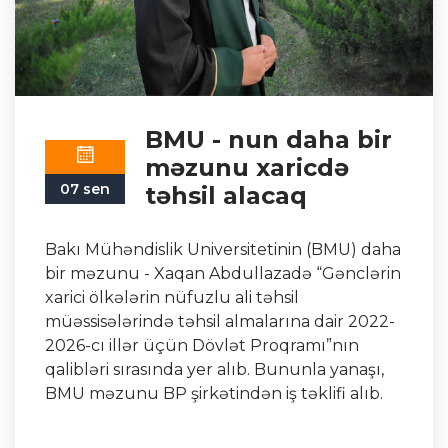
BMU - nun daha bir
məzunu xaricdə
07 sen
təhsil alacaq
Bakı Mühəndislik Universitetinin (BMU) daha
bir məzunu - Xaqan Abdullazadə “Gənclərin
xarici ölkələrin nüfuzlu ali təhsil
müəssisələrində təhsil almalarına dair 2022-
2026-cı illər üçün Dövlət Proqramı”nın
qalibləri sırasında yer alıb. Bununla yanaşı,
BMU məzunu BP şirkətindən iş təklifi alıb.