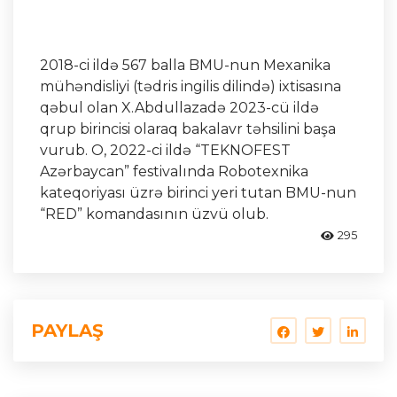
2018-ci ildə 567 balla BMU-nun Mexanika
mühəndisliyi (tədris ingilis dilində) ixtisasına
qəbul olan X.Abdullazadə 2023-cü ildə
qrup birincisi olaraq bakalavr təhsilini başa
vurub. O, 2022-ci ildə “TEKNOFEST
Azərbaycan” festivalında Robotexnika
kateqoriyası üzrə birinci yeri tutan BMU-nun
“RED” komandasının üzvü olub.
295
PAYLAŞ