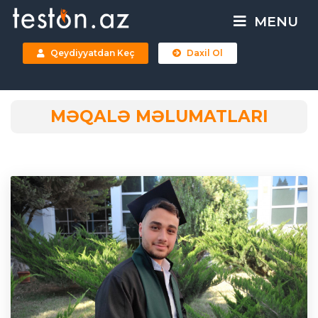
MENU
Qeydiyyatdan Keç
Daxil Ol
MƏQALƏ MƏLUMATLARI