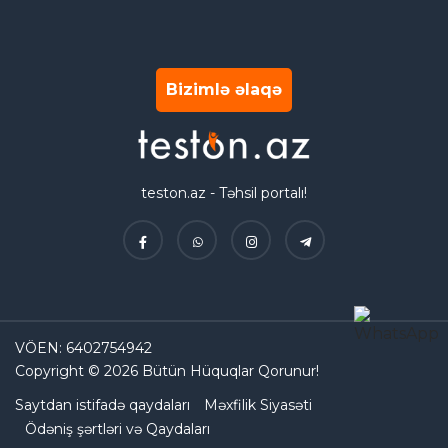
Bizimlə əlaqə
teston.az - Təhsil portalı!
VÖEN: 6402754942
Copyright © 2026 Bütün Hüquqlar Qorunur!
Saytdan istifadə qaydaları
Məxfilik Siyasəti
Ödəniş şərtləri və Qaydaları