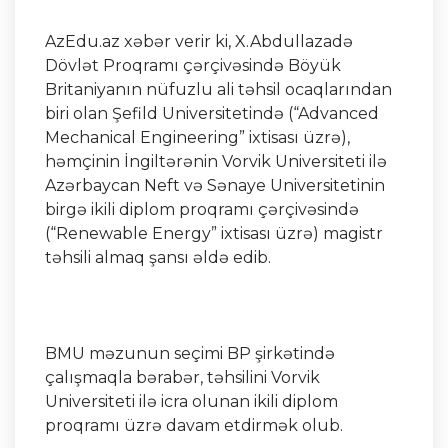
AzEdu.az xəbər verir ki, X.Abdullazadə
Dövlət Proqramı çərçivəsində Böyük
Britaniyanın nüfuzlu ali təhsil ocaqlarından
biri olan Şefild Universitetində (“Advanced
Mechanical Engineering” ixtisası üzrə),
həmçinin İngiltərənin Vorvik Universiteti ilə
Azərbaycan Neft və Sənaye Universitetinin
birgə ikili diplom proqramı çərçivəsində
(“Renewable Energy” ixtisası üzrə) magistr
təhsili almaq şansı əldə edib.
BMU məzunun seçimi BP şirkətində
çalışmaqla bərabər, təhsilini Vorvik
Universiteti ilə icra olunan ikili diplom
proqramı üzrə davam etdirmək olub.