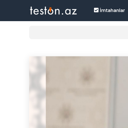
İmtahanlar