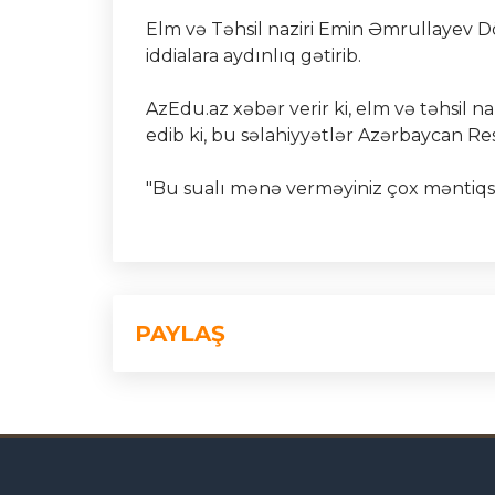
Elm və Təhsil naziri Emin Əmrullayev Dö
iddialara aydınlıq gətirib.
AzEdu.az xəbər verir ki, elm və təhsil 
edib ki, bu səlahiyyətlər Azərbaycan Res
"Bu sualı mənə verməyiniz çox məntiqsi
PAYLAŞ