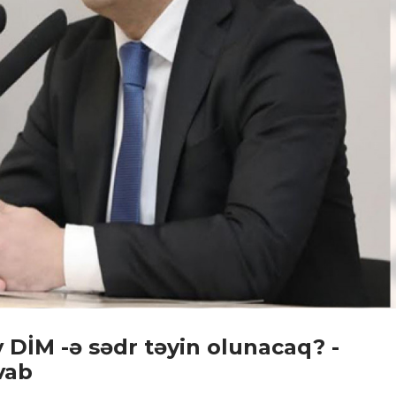
DİM -ə sədr təyin olunacaq? -
vab