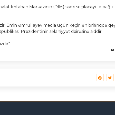
vlət İmtahan Mərkəzinin (DİM) sədri seçiləcəyi ilə bağlı
naziri Emin Əmrullayev media üçün keçirilən brifinqdə qe
publikası Prezidentinin səlahiyyət dairəsinə aiddir:
zdir".