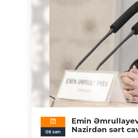
Emin Əmrullayev 
Nazirdən sərt ca
06 sen