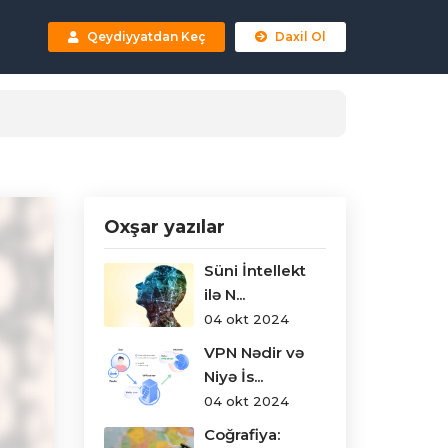
Qeydiyyatdan Keç
Daxil Ol
Oxşar yazılar
Süni İntellekt
ilə N...
04 okt 2024
VPN Nədir və
Niyə İs...
04 okt 2024
Coğrafiya: