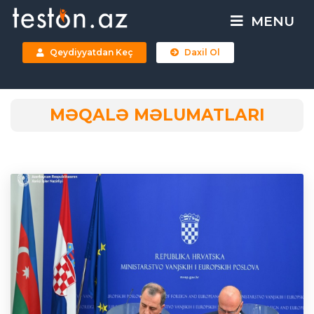
MENU
Qeydiyyatdan Keç
Daxil Ol
MƏQALƏ MƏLUMATLARI