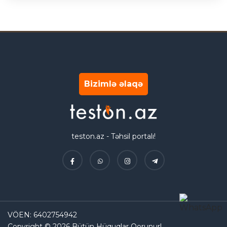
Bizimlə əlaqə
teston.az - Təhsil portalı!
VÖEN: 6402754942
Copyright © 2026 Bütün Hüquqlar Qorunur!