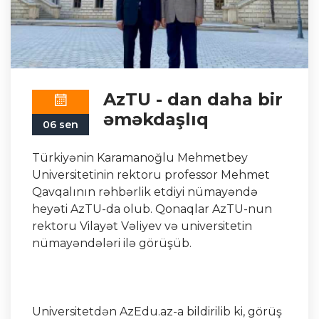
AzTU - dan daha bir
əməkdaşlıq
06 sen
Türkiyənin Karamanoğlu Mehmetbey
Universitetinin rektoru professor Mehmet
Qavqalının rəhbərlik etdiyi nümayəndə
heyəti AzTU-da olub. Qonaqlar AzTU-nun
rektoru Vilayət Vəliyev və universitetin
nümayəndələri ilə görüşüb.
Universitetdən AzEdu.az-a bildirilib ki, görüş