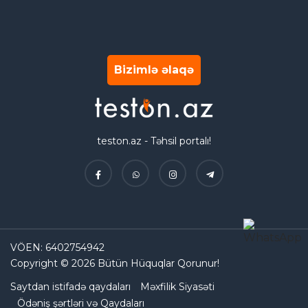
Bizimlə əlaqə
teston.az - Təhsil portalı!
VÖEN: 6402754942
Copyright © 2026 Bütün Hüquqlar Qorunur!
Saytdan istifadə qaydaları
Məxfilik Siyasəti
Ödəniş şərtləri və Qaydaları