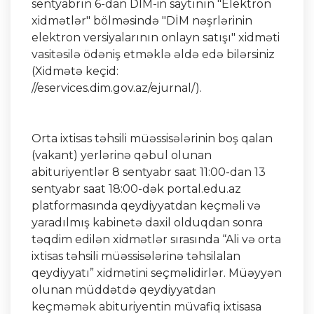
sentyabrın 6-dan DİM-in saytının "Elektron
xidmətlər" bölməsində "DİM nəşrlərinin
elektron versiyalarının onlayn satışı" xidməti
vasitəsilə ödəniş etməklə əldə edə bilərsiniz
(Xidmətə keçid:
//eservices.dim.gov.az/ejurnal/).
Orta ixtisas təhsili müəssisələrinin boş qalan
(vakant) yerlərinə qəbul olunan
abituriyentlər 8 sentyabr saat 11:00-dan 13
sentyabr saat 18:00-dək portal.edu.az
platformasında qeydiyyatdan keçməli və
yaradılmış kabinetə daxil olduqdan sonra
təqdim edilən xidmətlər sırasında “Ali və orta
ixtisas təhsili müəssisələrinə təhsilalan
qeydiyyatı” xidmətini seçməlidirlər. Müəyyən
olunan müddətdə qeydiyyatdan
keçməmək abituriyentin müvafiq ixtisasa