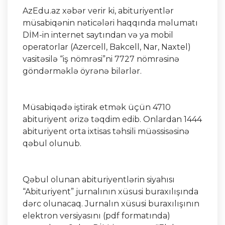
AzEdu.az xəbər verir ki, abituriyentlər
müsabiqənin nəticələri haqqında məlumatı
DİM-in internet saytından və ya mobil
operatorlar (Azercell, Bakcell, Nar, Naxtel)
vasitəsilə “iş nömrəsi”ni 7727 nömrəsinə
göndərməklə öyrənə bilərlər.
Müsabiqədə iştirak etmək üçün 4710
abituriyent ərizə təqdim edib. Onlardan 1444
abituriyent orta ixtisas təhsili müəssisəsinə
qəbul olunub.
Qəbul olunan abituriyentlərin siyahısı
“Abituriyent” jurnalının xüsusi buraxılışında
dərc olunacaq. Jurnalın xüsusi buraxılışının
elektron versiyasını (pdf formatında)