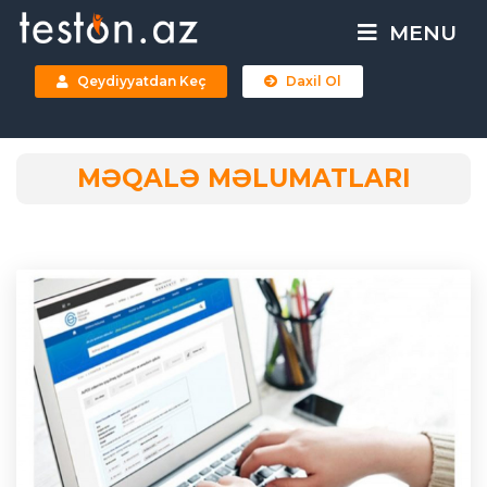
MENU
Qeydiyyatdan Keç
Daxil Ol
MƏQALƏ MƏLUMATLARI