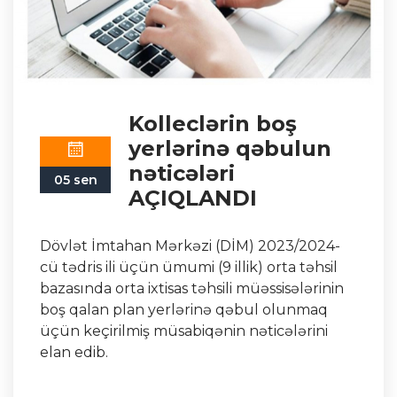
Kolleclərin boş
yerlərinə qəbulun
nəticələri
05 sen
AÇIQLANDI
Dövlət İmtahan Mərkəzi (DİM) 2023/2024-
cü tədris ili üçün ümumi (9 illik) orta təhsil
bazasında orta ixtisas təhsili müəssisələrinin
boş qalan plan yerlərinə qəbul olunmaq
üçün keçirilmiş müsabiqənin nəticələrini
elan edib.