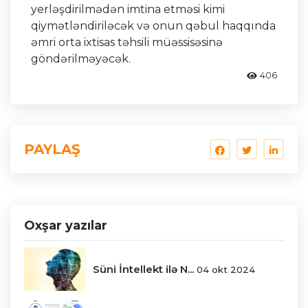
yerləşdirilmədən imtina etməsi kimi
qiymətləndiriləcək və onun qəbul haqqında
əmri orta ixtisas təhsili müəssisəsinə
göndərilməyəcək.
406
PAYLAŞ
Oxşar yazılar
Süni İntellekt ilə N...
04 okt 2024