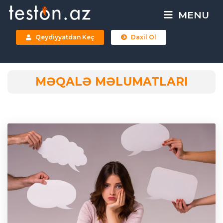
MENU
Qeydiyyatdan Keç
Daxil Ol
MƏQALƏ MƏLUMATLARI