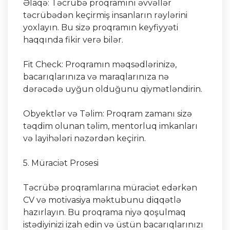
Əlaqə: Təcrübə proqramını əvvəllər
təcrübədən keçirmiş insanların rəylərini
yoxlayın. Bu sizə proqramın keyfiyyəti
haqqında fikir verə bilər.
Fit Check: Proqramın məqsədlərinizə,
bacarıqlarınıza və maraqlarınıza nə
dərəcədə uyğun olduğunu qiymətləndirin.
Obyektlər və Təlim: Proqram zamanı sizə
təqdim olunan təlim, mentorluq imkanları
və layihələri nəzərdən keçirin.
5. Müraciət Prosesi
Təcrübə proqramlarına müraciət edərkən
CV və motivasiya məktubunu diqqətlə
hazırlayın. Bu proqrama niyə qoşulmaq
istədiyinizi izah edin və üstün bacarıqlarınızı