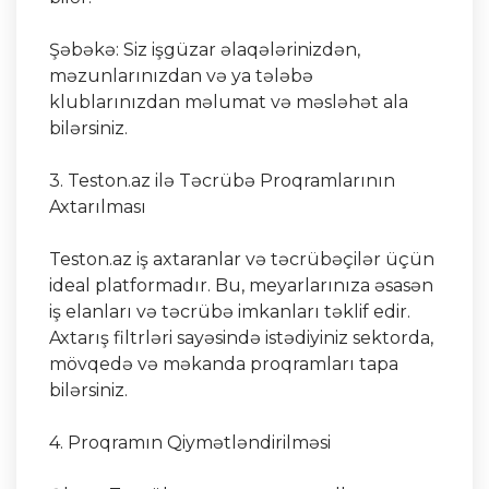
Şəbəkə: Siz işgüzar əlaqələrinizdən,
məzunlarınızdan və ya tələbə
klublarınızdan məlumat və məsləhət ala
bilərsiniz.
3. Teston.az ilə Təcrübə Proqramlarının
Axtarılması
Teston.az iş axtaranlar və təcrübəçilər üçün
ideal platformadır. Bu, meyarlarınıza əsasən
iş elanları və təcrübə imkanları təklif edir.
Axtarış filtrləri sayəsində istədiyiniz sektorda,
mövqedə və məkanda proqramları tapa
bilərsiniz.
4. Proqramın Qiymətləndirilməsi