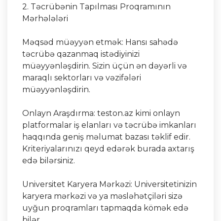
2. Təcrübənin Tapılması Proqramının
Mərhələləri
Məqsəd müəyyən etmək: Hansı sahədə
təcrübə qazanmaq istədiyinizi
müəyyənləşdirin. Sizin üçün ən dəyərli və
maraqlı sektorları və vəzifələri
müəyyənləşdirin.
Onlayn Araşdırma: teston.az kimi onlayn
platformalar iş elanları və təcrübə imkanları
haqqında geniş məlumat bazası təklif edir.
Kriteriyalarınızı qeyd edərək burada axtarış
edə bilərsiniz.
Universitet Karyera Mərkəzi: Universitetinizin
karyera mərkəzi və ya məsləhətçiləri sizə
uyğun proqramları tapmaqda kömək edə
bilər.