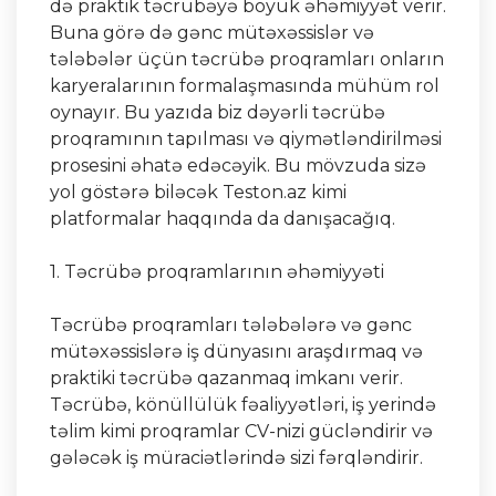
də praktik təcrübəyə böyük əhəmiyyət verir.
Buna görə də gənc mütəxəssislər və
tələbələr üçün təcrübə proqramları onların
karyeralarının formalaşmasında mühüm rol
oynayır. Bu yazıda biz dəyərli təcrübə
proqramının tapılması və qiymətləndirilməsi
prosesini əhatə edəcəyik. Bu mövzuda sizə
yol göstərə biləcək Teston.az kimi
platformalar haqqında da danışacağıq.
1. Təcrübə proqramlarının əhəmiyyəti
Təcrübə proqramları tələbələrə və gənc
mütəxəssislərə iş dünyasını araşdırmaq və
praktiki təcrübə qazanmaq imkanı verir.
Təcrübə, könüllülük fəaliyyətləri, iş yerində
təlim kimi proqramlar CV-nizi gücləndirir və
gələcək iş müraciətlərində sizi fərqləndirir.