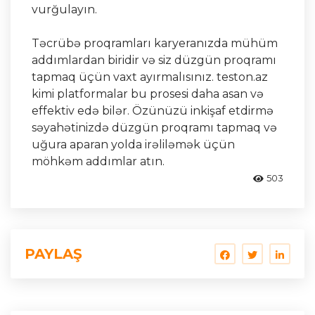
vurğulayın.
Təcrübə proqramları karyeranızda mühüm
addımlardan biridir və siz düzgün proqramı
tapmaq üçün vaxt ayırmalısınız. teston.az
kimi platformalar bu prosesi daha asan və
effektiv edə bilər. Özünüzü inkişaf etdirmə
səyahətinizdə düzgün proqramı tapmaq və
uğura aparan yolda irəliləmək üçün
möhkəm addımlar atın.
503
PAYLAŞ