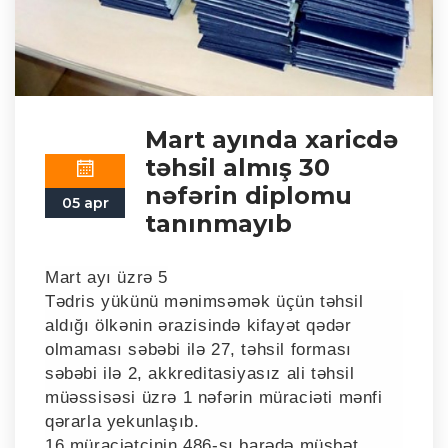
Mart ayında xaricdə
təhsil almış 30
nəfərin diplomu
05 apr
tanınmayıb
Mart ayı üzrə 5
Tədris yükünü mənimsəmək üçün təhsil
aldığı ölkənin ərazisində kifayət qədər
olmaması səbəbi ilə 27, təhsil forması
səbəbi ilə 2, akkreditasiyasız ali təhsil
müəssisəsi üzrə 1 nəfərin müraciəti mənfi
qərarla yekunlaşıb.
16 müraciətçinin 486-sı barədə müsbət