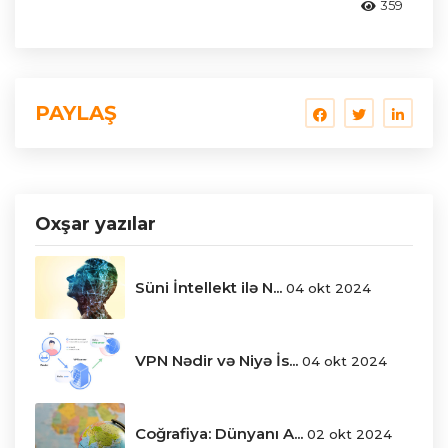
359
PAYLAŞ
Oxşar yazılar
Süni İntellekt ilə N...
04 okt 2024
VPN Nədir və Niyə İs...
04 okt 2024
Coğrafiya: Dünyanı A...
02 okt 2024