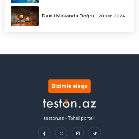
Daxili Məkanda Doğru...
28 sen 2024
Bizimlə əlaqə
teston.az - Təhsil portalı!