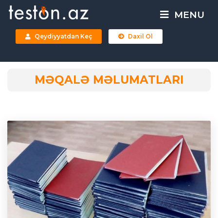
MENU
Qeydiyyatdan Keç
Daxil Ol
MƏQALƏ MƏLUMATLARI