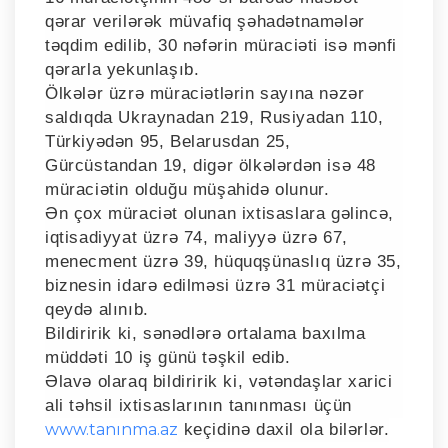
qərar verilərək müvafiq şəhadətnamələr
təqdim edilib, 30 nəfərin müraciəti isə mənfi
qərarla yekunlaşıb.
Ölkələr üzrə müraciətlərin sayına nəzər
saldıqda Ukraynadan 219, Rusiyadan 110,
Türkiyədən 95, Belarusdan 25,
Gürcüstandan 19, digər ölkələrdən isə 48
müraciətin olduğu müşahidə olunur.
Ən çox müraciət olunan ixtisaslara gəlincə,
iqtisadiyyat üzrə 74, maliyyə üzrə 67,
menecment üzrə 39, hüquqşünaslıq üzrə 35,
biznesin idarə edilməsi üzrə 31 müraciətçi
qeydə alınıb.
Bildiririk ki, sənədlərə ortalama baxılma
müddəti 10 iş günü təşkil edib.
Əlavə olaraq bildiririk ki, vətəndaşlar xarici
ali təhsil ixtisaslarının tanınması üçün
www.tanınma.az
keçidinə daxil ola bilərlər.