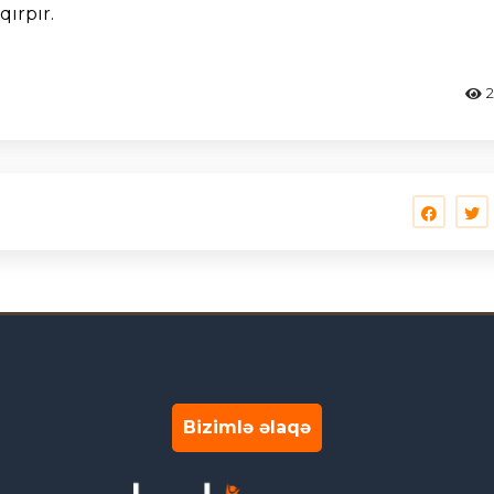
qırpır.
Bizimlə əlaqə