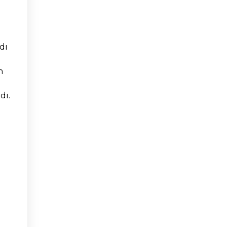
adı
n
dı.