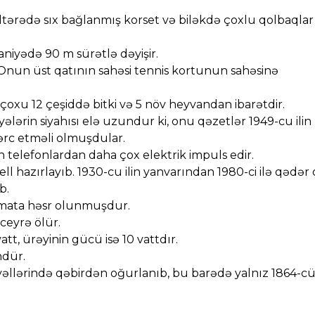
tərədə sıx bağlanmış korset və biləkdə çoxlu qolbaqlar
aniyədə 90 m sürətlə dəyişir.
. Onun üst qatının sahəsi tennis kortunun sahəsinə
çoxu 12 çeşiddə bitki və 5 növ heyvandan ibarətdir.
yyələrin siyahısı elə uzundur ki, onu qəzetlər 1949-cu ilin
ərc etməli olmuşdular.
telefonlardan daha çox elektrik impuls edir.
l hazırlayıb. 1930-cu ilin yanvarından 1980-ci ilə qədər 
b.
ahmata həsr olunmuşdur.
ceyrə ölür.
tt, ürəyinin gücü isə 10 vattdır.
ndür.
vvəllərində qəbirdən oğurlanıb, bu barədə yalnız 1864-c