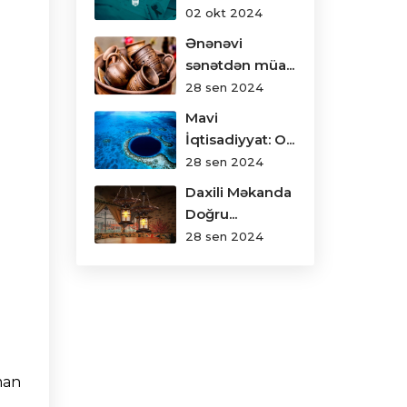
02 okt 2024
Ənənəvi
sənətdən müa...
28 sen 2024
Mavi
İqtisadiyyat: O...
28 sen 2024
Daxili Məkanda
Doğru...
28 sen 2024
man