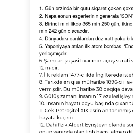
1. Gün ərzində bir qutu siqaret çəkən şəxs
2. Napaleonun əsgərlərinin generala 'SƏN'
3. Birinci minillikdə 365 min 250 gün, ikin
min 242 gün olacaqdır.
4. Dünyadakı canlılardan düz xətt çəkə bi
5. Yaponiyaya atılan ilk atom bombası 'Eno
yerləşmişdir.
6. Şampan şüşəsi tıxacının uçuş sürəti s
12 m-dir.
7. İlk reklam 1477-ci ildə İngiltərədə ist
8. Tarixdə ən qısa müharibə 1896-ci il 
vermişdir. Bu müharibə 38 dəqiqə dava
9. Gülüş zamanı insanın 17 əzələsi işləyir
10. İnsanın həyatı boyu başında çıxan 
11. Cek-Petroşitel XIX əsrin ən tanınmış q
həyata keçirib.
12. Dahi fizik Albert Eynşteyn öləndə so
onun yanında olan tibb bacısı alman dilin