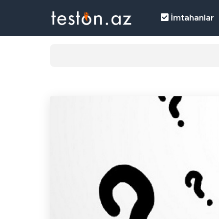
İmtahanlar