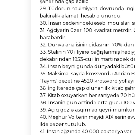
şəhərində çap edilib.
29. Tüdorun hakimiyyəti dövründə İngil
bakirəlik əlaməti hesab olunurdu.
30. İnsan bədənindəki əsəb impulsları s
31. Ağciyərin üzəri 100 kvadrat metrdir
bərabərdir.
32. Dünya əhalisinin qidasının 70%-dən 
33. Stalinin 70 illiyinə bağışlanmış hədi
dekabrından 1953-cü ilin martınadək d
34. İnsan beyni gündə dünyadaki bütün 
35. Maksimal sayda krossvordu Adrian Bel
'Tayms' qəzetinə 4520 krossvord yollayı
36. İngiltərədə çap olunan ilk kitab ş
37. Kitab oxuyarkən hər saniyədə 70 hü
38. İnsanin gün ərzində orta gücü 100 va
39. Açıq gözlə asqırmaq qeyri-mümkü
40. Məşhur Volterin meyidi XIX əsrin ə
ildə xəbər tutulub.
41. İnsan ağzında 40 000 bakteriya var.