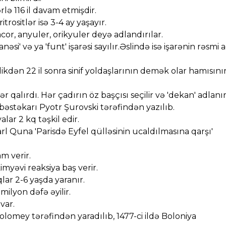
ərlə 116 il davam etmişdir.
trositlər isə 3-4 ay yaşayır.
cor, anyuler, orikyuler deyə adlandırılar.
anəsi' və ya 'funt' işarəsi sayılır.Əslində isə işarənin rəsmi 
rdikdən 22 il sonra sinif yoldaşlarının demək olar hamısını
qalırdı. Hər çadırın öz başçısı seçilir və 'dekan' adlanır
s bəstəkarı Pyotr Şurovski tərəfindən yazılıb.
lar 2 kq təşkil edir.
l Quna 'Parisdə Eyfel qülləsinin ucaldılmasına qarşı'
m verir.
myəvi reaksiya baş verir.
lar 2-6 yaşda yaranır.
ilyon dəfə əyilir.
var.
 Ptolomey tərəfindən yaradılıb, 1477-ci ildə Boloniya