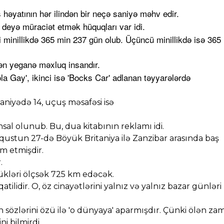
 həyatının hər ilindən bir neçə saniyə məhv edir.
 deyə müraciət etmək hüquqları var idi.
ci minillikdə 365 min 237 gün olub. Üçüncü minillikdə isə 365
lən yeganə məxluq insandır.
la Gay', ikinci isə 'Bocks Car' adlanan təyyarələrdə
aniyədə 14, uçuş məsafəsi isə
ehsal olunub. Bu, dua kitabının reklamı idi.
avqustun 27-də Böyük Britaniya ilə Zanzibar arasında baş
m etmişdir.
.
tükləri ölçsək 725 km edəcək.
atilidir. O, öz cinayətlərini yalnız və yalnız bazar günləri
n sözlərini özü ilə 'o dünyaya' aparmışdır. Çünki ölən za
i bilmirdi.