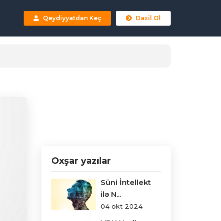
Qeydiyyatdan Keç
Daxil Ol
Oxşar yazılar
Süni İntellekt
ilə N...
04 okt 2024