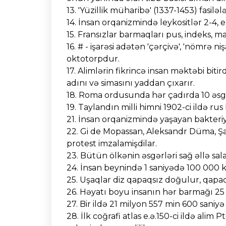
13. 'Yüzillik müharibə' (1337-1453) fasiləl
14. İnsan orqanizmində leykositlər 2-4, eri
15. Fransızlar barmaqları pus, indeks, ma
16. # - işarəsi adətən 'çərçivə', 'nömrə niş
oktotorpdur.
17. Alimlərin fikrincə insan məktəbi biti
adını və simasını yaddan çıxarır.
18. Roma ordusunda hər çadırda 10 əsgər 
19. Taylandın milli himni 1902-ci ildə ru
21. İnsan orqanizmində yaşayan bakteriya
22. Gi de Mopassan, Aleksandr Düma, Şar
protest imzalamişdilar.
23. Bütün ölkənin əsgərləri sağ əllə sala
24. İnsan beynində 1 saniyədə 100 000 ki
25. Uşaqlar diz qapaqsız doğulur, qapaq
26. Həyatı boyu insanın hər barmağı 25 m
27. Bir ildə 21 milyon 557 min 600 saniyə 
28. İlk coğrafi atlas e.ə.150-ci ildə alim