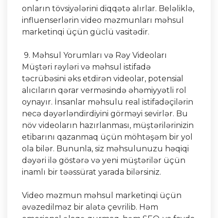
onların tövsiyələrini diqqətə alırlar. Beləliklə,
influenserlərin video məzmunları məhsul
marketinqi üçün güclü vasitədir.
9. Məhsul Yorumları və Rəy Videoları
Müştəri rəyləri və məhsul istifadə
təcrübəsini əks etdirən videolar, potensial
alıcıların qərar verməsində əhəmiyyətli rol
oynayır. İnsanlar məhsulu real istifadəçilərin
necə dəyərləndirdiyini görməyi sevirlər. Bu
növ videoların hazırlanması, müştərilərinizin
etibarını qazanmaq üçün möhtəşəm bir yol
ola bilər. Bununla, siz məhsulunuzu həqiqi
dəyəri ilə göstərə və yeni müştərilər üçün
inamlı bir təəssürat yarada bilərsiniz.
Video məzmun məhsul marketinqi üçün
əvəzedilməz bir alətə çevrilib. Həm