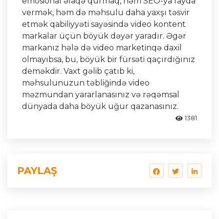
emosional əlaqə qurmaq, həm SEO-ya fayda
vermək, həm də məhsulu daha yaxşı təsvir
etmək qabiliyyəti sayəsində video kontent
markalar üçün böyük dəyər yaradır. Əgər
markanız hələ də video marketinqə daxil
olmayıbsa, bu, böyük bir fürsəti qaçırdığınız
deməkdir. Vaxt gəlib çatıb ki,
məhsulunuzun təbliğində video
məzmundan yararlanasınız və rəqəmsal
dünyada daha böyük uğur qazanasınız.
1381
PAYLAŞ