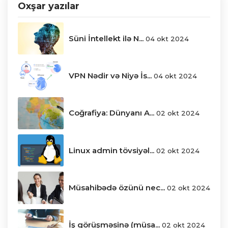
Oxşar yazılar
Süni İntellekt ilə N...
04 okt 2024
VPN Nədir və Niyə İs...
04 okt 2024
Coğrafiya: Dünyanı A...
02 okt 2024
Linux admin tövsiyəl...
02 okt 2024
Müsahibədə özünü nec...
02 okt 2024
İş görüşməsinə (müsa...
02 okt 2024