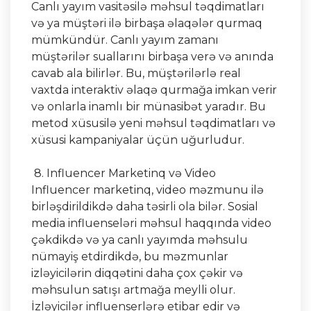
Canlı yayım vasitəsilə məhsul təqdimatları
və ya müştəri ilə birbaşa əlaqələr qurmaq
mümkündür. Canlı yayım zamanı
müştərilər suallarını birbaşa verə və anında
cavab ala bilirlər. Bu, müştərilərlə real
vaxtda interaktiv əlaqə qurmağa imkan verir
və onlarla inamlı bir münasibət yaradır. Bu
metod xüsusilə yeni məhsul təqdimatları və
xüsusi kampaniyalar üçün uğurludur.
8. Influencer Marketinq və Video
Influencer marketinq, video məzmunu ilə
birləşdirildikdə daha təsirli ola bilər. Sosial
media influenseləri məhsul haqqında video
çəkdikdə və ya canlı yayımda məhsulu
nümayiş etdirdikdə, bu məzmunlar
izləyicilərin diqqətini daha çox çəkir və
məhsulun satışı artmağa meylli olur.
İzləyicilər influenserlərə etibar edir və