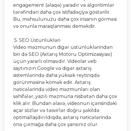
engagement (əlaqə) yaradır və algoritimlər
tərəfindən daha çox istifadəçiyə göstərilir.
Bu, məhsulunuzu daha çox insanın görməsi
və onunla maraqlanması deməkdir.
5. SEO Üstünlükləri
Video məzmunun digər üstünlüklərindən
biri də SEO (Axtarış Motoru Optimizasiyası)
üçün yararlı olmasıdır. Videolar veb
saytınızın Google və digər axtarış
sistemlərində daha yüksək reytinqdə
görünməsinə kömək edir. Axtarış
nəticələrində video məzmunları olan
səhifələr, yazılı məzmuna nisbətən daha çox
klik alır. Bundan əlavə, videonun içərisindəki
açar sözlər və təsvirlər doğru şəkildə
optimallaşdırıldıqda, axtarış nəticələrində
önə çıxmağa daha çox şansınız olur.