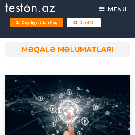
MENU
Qeydiyyatdan Keç
Daxil Ol
MƏQALƏ MƏLUMATLARI