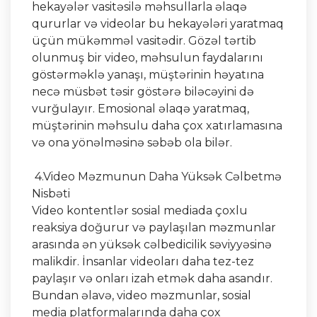
hekayələr vasitəsilə məhsullarla əlaqə
qururlar və videolar bu hekayələri yaratmaq
üçün mükəmməl vasitədir. Gözəl tərtib
olunmuş bir video, məhsulun faydalarını
göstərməklə yanaşı, müştərinin həyatına
necə müsbət təsir göstərə biləcəyini də
vurğulayır. Emosional əlaqə yaratmaq,
müştərinin məhsulu daha çox xatırlamasına
və ona yönəlməsinə səbəb ola bilər.
4.Video Məzmunun Daha Yüksək Cəlbetmə
Nisbəti
Video kontentlər sosial mediada çoxlu
reaksiya doğurur və paylaşılan məzmunlar
arasında ən yüksək cəlbedicilik səviyyəsinə
malikdir. İnsanlar videoları daha tez-tez
paylaşır və onları izah etmək daha asandır.
Bundan əlavə, video məzmunlar, sosial
media platformalarında daha çox