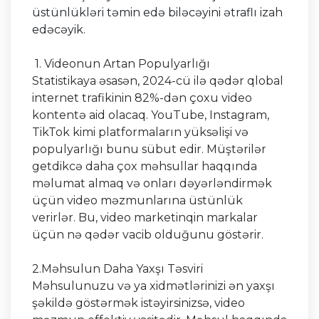
üstünlükləri təmin edə biləcəyini ətraflı izah
edəcəyik.
1. Videonun Artan Populyarlığı
Statistikaya əsasən, 2024-cü ilə qədər qlobal
internet trafikinin 82%-dən çoxu video
kontentə aid olacaq. YouTube, Instagram,
TikTok kimi platformaların yüksəlişi və
populyarlığı bunu sübut edir. Müştərilər
getdikcə daha çox məhsullar haqqında
məlumat almaq və onları dəyərləndirmək
üçün video məzmunlarına üstünlük
verirlər. Bu, video marketinqin markalar
üçün nə qədər vacib olduğunu göstərir.
2.Məhsulun Daha Yaxşı Təsviri
Məhsulunuzu və ya xidmətlərinizi ən yaxşı
şəkildə göstərmək istəyirsinizsə, video