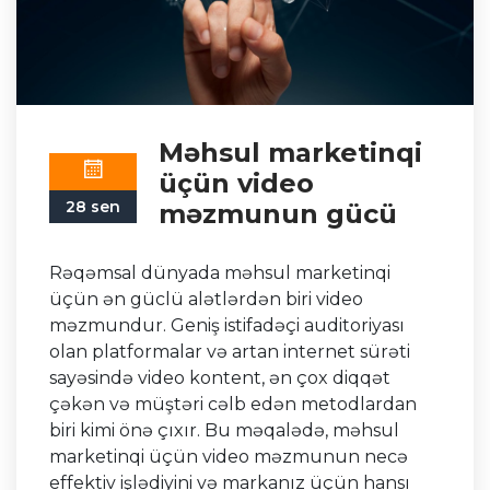
Məhsul marketinqi
üçün video
28 sen
məzmunun gücü
Rəqəmsal dünyada məhsul marketinqi
üçün ən güclü alətlərdən biri video
məzmundur. Geniş istifadəçi auditoriyası
olan platformalar və artan internet sürəti
sayəsində video kontent, ən çox diqqət
çəkən və müştəri cəlb edən metodlardan
biri kimi önə çıxır. Bu məqalədə, məhsul
marketinqi üçün video məzmunun necə
effektiv işlədiyini və markanız üçün hansı