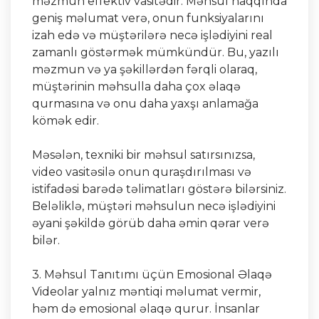
məzmun effektiv vasitədir. Məhsul haqqında
geniş məlumat verə, onun funksiyalarını
izah edə və müştərilərə necə işlədiyini real
zamanlı göstərmək mümkündür. Bu, yazılı
məzmun və ya şəkillərdən fərqli olaraq,
müştərinin məhsulla daha çox əlaqə
qurmasına və onu daha yaxşı anlamağa
kömək edir.
Məsələn, texniki bir məhsul satırsınızsa,
video vasitəsilə onun quraşdırılması və
istifadəsi barədə təlimatları göstərə bilərsiniz.
Beləliklə, müştəri məhsulun necə işlədiyini
əyani şəkildə görüb daha əmin qərar verə
bilər.
3. Məhsul Tanıtımı üçün Emosional Əlaqə
Videolar yalnız məntiqi məlumat vermir,
həm də emosional əlaqə qurur. İnsanlar