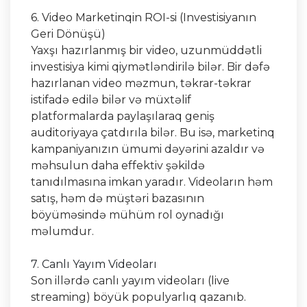
6. Video Marketinqin ROI-si (Investisiyanın
Geri Dönüşü)
Yaxşı hazırlanmış bir video, uzunmüddətli
investisiya kimi qiymətləndirilə bilər. Bir dəfə
hazırlanan video məzmun, təkrar-təkrar
istifadə edilə bilər və müxtəlif
platformalarda paylaşılaraq geniş
auditoriyaya çatdırıla bilər. Bu isə, marketinq
kampaniyanızın ümumi dəyərini azaldır və
məhsulun daha effektiv şəkildə
tanıdılmasına imkan yaradır. Videoların həm
satış, həm də müştəri bazasının
böyüməsində mühüm rol oynadığı
məlumdur.
7. Canlı Yayım Videoları
Son illərdə canlı yayım videoları (live
streaming) böyük populyarlıq qazanıb.