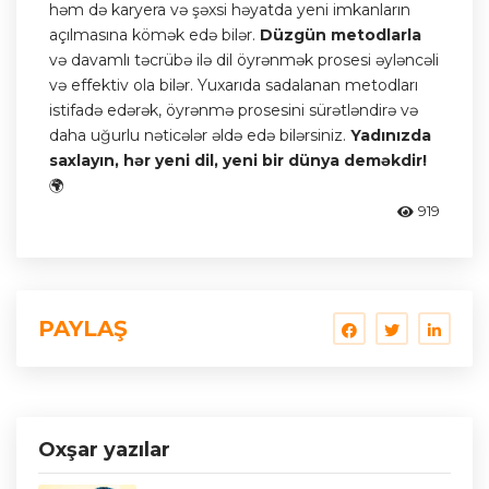
həm də karyera və şəxsi həyatda yeni imkanların
açılmasına kömək edə bilər.
Düzgün metodlarla
və davamlı təcrübə ilə dil öyrənmək prosesi əyləncəli
və effektiv ola bilər. Yuxarıda sadalanan metodları
istifadə edərək, öyrənmə prosesini sürətləndirə və
daha uğurlu nəticələr əldə edə bilərsiniz.
Yadınızda
saxlayın, hər yeni dil, yeni bir dünya deməkdir!
🌍
919
PAYLAŞ
Oxşar yazılar