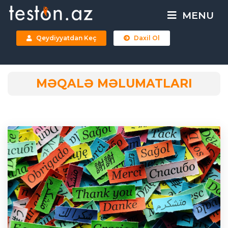
MENU
Qeydiyyatdan Keç
Daxil Ol
MƏQALƏ MƏLUMATLARI