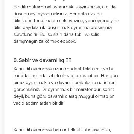
Bir dili mükəmməl öyrənmək istəyirsinizsə, o dildə
düşünməyi öyrənməlisiniz. Hər dəfə öz ana
dilinizdən tərcümə etmək əvəzinə, yeni öyrəndiyiniz
dilin qaydaları ilə düşünmək öyrənmə prosesinizi
sürətləndirir. Bu isə sizin daha təbii və səlis
danışmağınıza kömək edəcək.
8. Səbir və davamlılıq 🏃‍♂️
Xarici dil öyrənmək uzun müddət tələb edir və bu
müddət ərzində səbirli olmaq çox vacibdir. Hər gün
bir az öyrənməklə və davamlı praktika ilə nəticələri
görəcəksiniz. Dil öyrənmək bir marafondur, sprint
deyil, buna görə davamlı olaraq məşğul olmaq ən
vacib addımlardan biridir.
Xarici dil öyrənmək həm intellektual inkişafınıza,