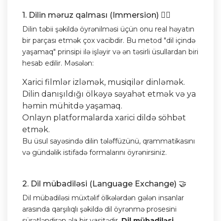
1. Dilin məruz qalması (Immersion) 🏊‍♂️
Dilin təbii şəkildə öyrənilməsi üçün onu real həyatın
bir parçası etmək çox vacibdir. Bu metod "dil içində
yaşamaq" prinsipi ilə işləyir və ən təsirli üsullardan biri
hesab edilir. Məsələn:
Xarici filmlər izləmək, musiqilər dinləmək.
Dilin danışıldığı ölkəyə səyahət etmək və ya
həmin mühitdə yaşamaq.
Onlayn platformalarda xarici dildə söhbət
etmək.
Bu üsul sayəsində dilin tələffüzünü, qrammatikasını
və gündəlik istifadə formalarını öyrənirsiniz.
2. Dil mübadiləsi (Language Exchange) 🤝
Dil mübadiləsi müxtəlif ölkələrdən gələn insanlar
arasında qarşılıqlı şəkildə dil öyrənmə prosesini
sürətləndirən əla bir vasitədir.
Dil mübadiləsi