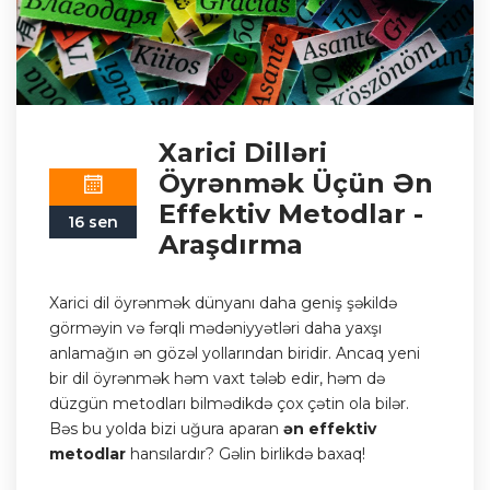
Xarici Dilləri
Öyrənmək Üçün Ən
Effektiv Metodlar -
16 sen
Araşdırma
Xarici dil öyrənmək dünyanı daha geniş şəkildə
görməyin və fərqli mədəniyyətləri daha yaxşı
anlamağın ən gözəl yollarından biridir. Ancaq yeni
bir dil öyrənmək həm vaxt tələb edir, həm də
düzgün metodları bilmədikdə çox çətin ola bilər.
Bəs bu yolda bizi uğura aparan
ən effektiv
metodlar
hansılardır? Gəlin birlikdə baxaq!