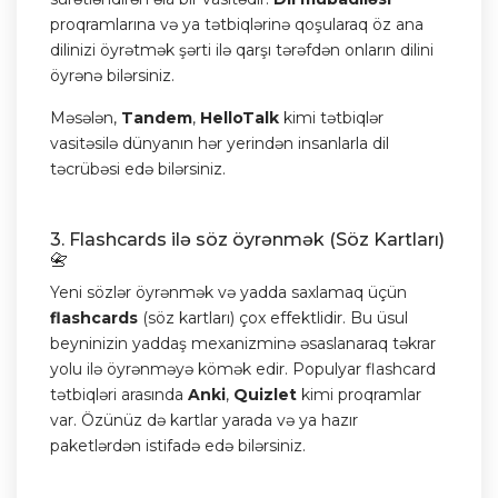
proqramlarına və ya tətbiqlərinə qoşularaq öz ana
dilinizi öyrətmək şərti ilə qarşı tərəfdən onların dilini
öyrənə bilərsiniz.
Məsələn,
Tandem
,
HelloTalk
kimi tətbiqlər
vasitəsilə dünyanın hər yerindən insanlarla dil
təcrübəsi edə bilərsiniz.
3. Flashcards ilə söz öyrənmək (Söz Kartları)
📇
Yeni sözlər öyrənmək və yadda saxlamaq üçün
flashcards
(söz kartları) çox effektlidir. Bu üsul
beyninizin yaddaş mexanizminə əsaslanaraq təkrar
yolu ilə öyrənməyə kömək edir. Populyar flashcard
tətbiqləri arasında
Anki
,
Quizlet
kimi proqramlar
var. Özünüz də kartlar yarada və ya hazır
paketlərdən istifadə edə bilərsiniz.