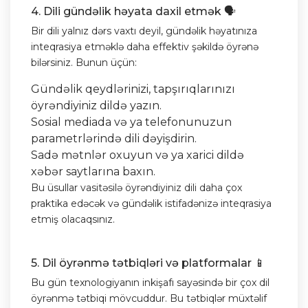
4. Dili gündəlik həyata daxil etmək 🗣️
Bir dili yalnız dərs vaxtı deyil, gündəlik həyatınıza
inteqrasiya etməklə daha effektiv şəkildə öyrənə
bilərsiniz. Bunun üçün:
Gündəlik qeydlərinizi, tapşırıqlarınızı
öyrəndiyiniz dildə yazın.
Sosial mediada və ya telefonunuzun
parametrlərində dili dəyişdirin.
Sadə mətnlər oxuyun və ya xarici dildə
xəbər saytlarına baxın.
Bu üsullar vasitəsilə öyrəndiyiniz dili daha çox
praktika edəcək və gündəlik istifadənizə inteqrasiya
etmiş olacaqsınız.
5. Dil öyrənmə tətbiqləri və platformalar 📱
Bu gün texnologiyanın inkişafı sayəsində bir çox dil
öyrənmə tətbiqi mövcuddur. Bu tətbiqlər müxtəlif