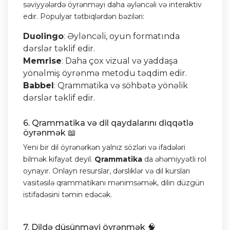
səviyyələrdə öyrənməyi daha əyləncəli və interaktiv
edir. Populyar tətbiqlərdən bəziləri:
Duolingo
: Əyləncəli, oyun formatında
dərslər təklif edir.
Memrise
: Daha çox vizual və yaddaşa
yönəlmiş öyrənmə metodu təqdim edir.
Babbel
: Qrammatika və söhbətə yönəlik
dərslər təklif edir.
6. Qrammatika və dil qaydalarını diqqətlə
öyrənmək 📖
Yeni bir dil öyrənərkən yalnız sözləri və ifadələri
bilmək kifayət deyil.
Qrammatika
da əhəmiyyətli rol
oynayır. Onlayn resurslar, dərsliklər və dil kursları
vasitəsilə qrammatikanı mənimsəmək, dilin düzgün
istifadəsini təmin edəcək.
7. Dildə düşünməyi öyrənmək 🧠